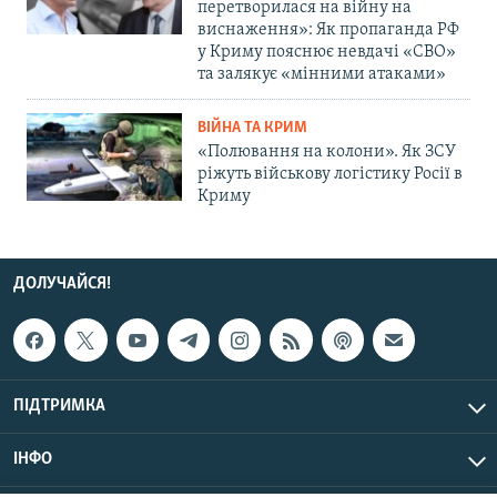
перетворилася на війну на
виснаження»: Як пропаганда РФ
у Криму пояснює невдачі «СВО»
та залякує «мінними атаками»
ВІЙНА ТА КРИМ
«Полювання на колони». Як ЗСУ
ріжуть військову логістику Росії в
Криму
ДОЛУЧАЙСЯ!
ПІДТРИМКА
ІНФО