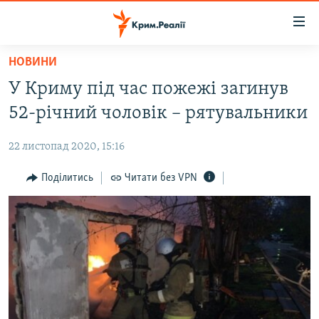
Доступність
посилання
Перейти
НОВИНИ
до
НОВИНИ
У Криму під час пожежі загинув
основного
ВОДА.КРИМ
матеріалу
52-річний чоловік – рятувальники
ВІДЕО ТА ФОТО
Перейти
до
22 листопад 2020, 15:16
ПОЛІТИКА
основної
БЛОГИ
Поділитись
Читати без VPN
навігації
Перейти
ПОГЛЯД
до
ІНТЕРВ'Ю
пошуку
ВСЕ ЗА ДЕНЬ
СПЕЦПРОЕКТИ
ЯК ОБІЙТИ БЛОКУВАННЯ
ДЕПОРТАЦІЯ