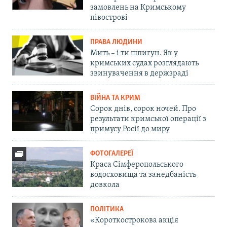
замовлень на Кримському
півострові
ПРАВА ЛЮДИНИ
Мить – і ти шпигун. Як у
кримських судах розглядають
звинувачення в держзраді
ВІЙНА ТА КРИМ
Сорок днів, сорок ночей. Про
результати кримської операції з
примусу Росії до миру
ФОТОГАЛЕРЕЇ
Краса Сімферопольського
водосховища та занедбаність
довкола
ПОЛІТИКА
«Короткострокова акція