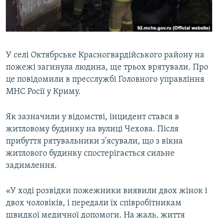
ВІДЕОУРОКИ «ELIFBE»
Русский
СВІДЧЕННЯ ОКУПАЦІЇ
Qırımtatar
УКРАЇНСЬКА ПРОБЛЕМА КРИМУ
У селі Октябрське Красногвардійського району на
ДОЛУЧАЙСЯ!
ІНФОГРАФІКА
пожежі загинула людина, ще трьох врятували. Про
це повідомили в пресслужбі Головного управління
МНС Росії у Криму.
Усі сайти RFE/RL
Як зазначили у відомстві, інцидент стався в
житловому будинку на вулиці Чехова. Після
прибуття рятувальники з'ясували, що з вікна
житлового будинку спостерігається сильне
задимлення.
«У ході розвідки пожежники виявили двох жінок і
двох чоловіків, і передали їх співробітникам
швидкої медичної допомоги. На жаль, життя