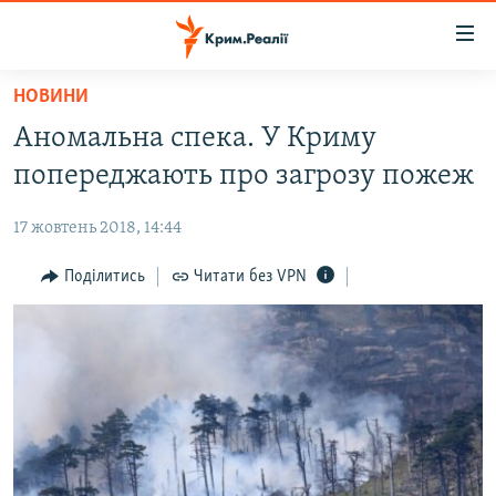
Доступність
посилання
Перейти
НОВИНИ
до
НОВИНИ
Аномальна спека. У Криму
основного
ВОДА.КРИМ
матеріалу
попереджають про загрозу пожеж
ВІДЕО ТА ФОТО
Перейти
до
17 жовтень 2018, 14:44
ПОЛІТИКА
основної
БЛОГИ
Поділитись
Читати без VPN
навігації
Перейти
ПОГЛЯД
до
ІНТЕРВ'Ю
пошуку
ВСЕ ЗА ДЕНЬ
СПЕЦПРОЕКТИ
ЯК ОБІЙТИ БЛОКУВАННЯ
ДЕПОРТАЦІЯ