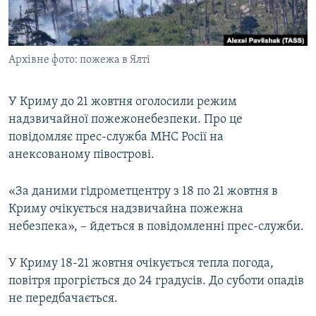
ВІДЕОУРОКИ «ELIFBE»
Русский
СВІДЧЕННЯ ОКУПАЦІЇ
Qırımtatar
Архівне фото: пожежа в Ялті
УКРАЇНСЬКА ПРОБЛЕМА КРИМУ
ДОЛУЧАЙСЯ!
ІНФОГРАФІКА
У Криму до 21 жовтня оголосили режим
надзвичайної пожежонебезпеки. Про це
повідомляє прес-служба МНС Росії на
Усі сайти RFE/RL
анексованому півострові.
«За даними гідрометцентру з 18 по 21 жовтня в
Криму очікується надзвичайна пожежна
небезпека», – йдеться в повідомленні прес-служби.
У Криму 18-21 жовтня очікується тепла погода,
повітря прогріється до 24 градусів. До суботи опадів
не передбачається.