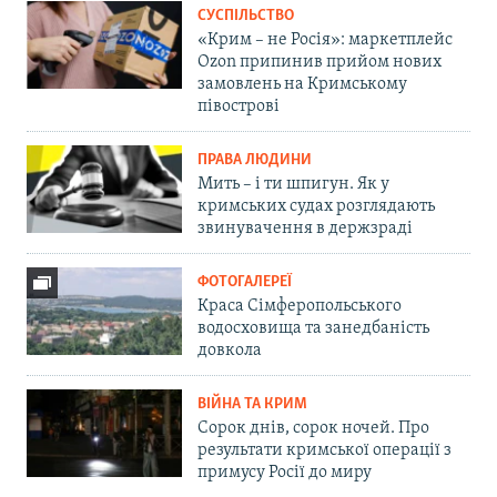
СУСПІЛЬСТВО
«Крим – не Росія»: маркетплейс
Ozon припинив прийом нових
замовлень на Кримському
півострові
ПРАВА ЛЮДИНИ
Мить – і ти шпигун. Як у
кримських судах розглядають
звинувачення в держзраді
ФОТОГАЛЕРЕЇ
Краса Сімферопольського
водосховища та занедбаність
довкола
ВІЙНА ТА КРИМ
Сорок днів, сорок ночей. Про
результати кримської операції з
примусу Росії до миру