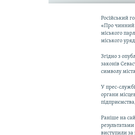
Російський г
«Про чинний г
міського парл
міського уряд
Згідно з опу
законів Севас
символу міста
У прес-служб
органи місце
підприємства,
Раніше на сай
результатами 
виступили за