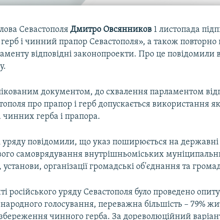
олова Севастополя
Дмитро Овсянников
1 листопада підп
ерб і чинний прапор Севастополя», а також повторно 
аменту відповідні законопроекти. Про це повідомили 
у.
блікованим документом, до схвалення парламентом від
тополя про прапор і герб допускається використання як
 чинних герба і прапора.
і уряду повідомили, що указ поширюється на державні
вого самоврядування внутрішньоміських муніципальн
 установи, організації громадські об'єднання та грома
ті російського уряду Севастополя було проведено опит
народного голосування, переважна більшість – 79% жи
 збереження чинного герба. За дореволюційний варіан