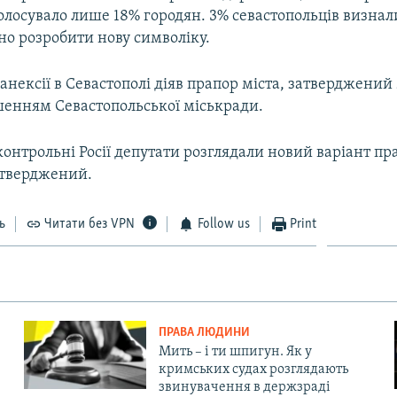
лосувало лише 18% городян. 3% севастопольців визнал
но розробити нову символіку.
 анексії в Севастополі діяв прапор міста, затверджений 
шенням Севастопольської міськради.
контрольні Росії депутати розглядали новий варіант пра
затверджений.
ь
Читати без VPN
Follow us
Print
ПРАВА ЛЮДИНИ
Мить – і ти шпигун. Як у
кримських судах розглядають
звинувачення в держзраді