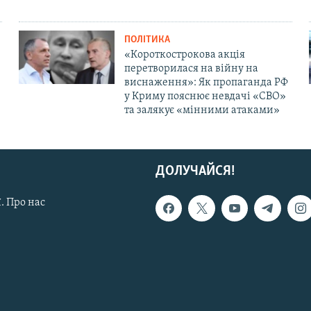
ПОЛІТИКА
«Короткострокова акція
перетворилася на війну на
виснаження»: Як пропаганда РФ
у Криму пояснює невдачі «СВО»
та залякує «мінними атаками»
ДОЛУЧАЙСЯ!
. Про нас