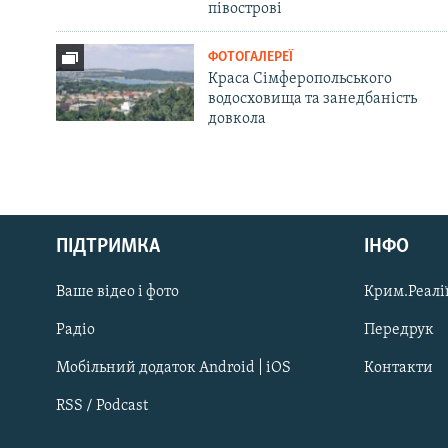
півострові
ФОТОГАЛЕРЕЇ
Краса Сімферопольського
водосховища та занедбаність
довкола
Русский
ПІДТРИМКА
ІНФО
Qırımtatar
Ваше відео і фото
Крим.Реалії
ДОЛУЧАЙСЯ!
Радіо
Передрук
Мобільний додаток Android | iOS
Контакти
RSS / Podcast
Усі сайти RFE/RL