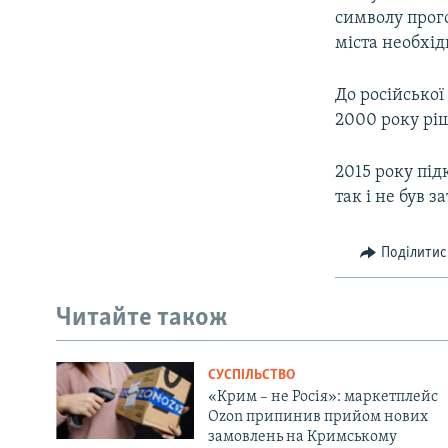
символу прого
міста необхід
До російської
2000 року рі
2015 року під
так і не був 
Поділитис
Читайте також
СУСПІЛЬСТВО
«Крим – не Росія»: маркетплейс
Ozon припинив прийом нових
замовлень на Кримському