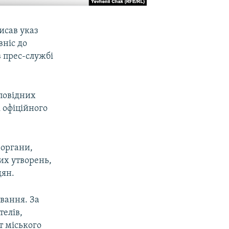
исав указ
вніс до
в прес-службі
повідних
 офіційного
 органи,
их утворень,
дян.
ування. За
телів,
т міського