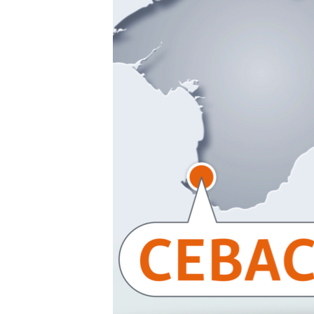
ВІДЕОУРОКИ «ELIFBE»
СВІДЧЕННЯ ОКУПАЦІЇ
УКРАЇНСЬКА ПРОБЛЕМА КРИМУ
ІНФОГРАФІКА