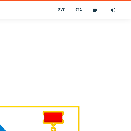
РУС
КТА