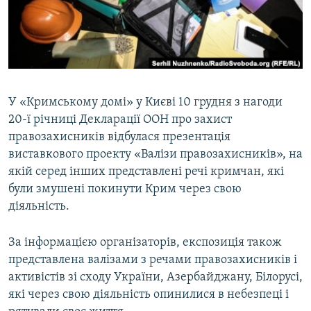
ВІДЕОУРОКИ «ELIFBE»
Русский
СВІДЧЕННЯ ОКУПАЦІЇ
Qırımtatar
УКРАЇНСЬКА ПРОБЛЕМА КРИМУ
ДОЛУЧАЙСЯ!
ІНФОГРАФІКА
У «Кримському домі» у Києві 10 грудня з нагоди
20-ї річниці Декларації ООН про захист
правозахисників відбулася презентація
Усі сайти RFE/RL
виставкового проекту «Валізи правозахисників», на
якій серед інших представлені речі кримчан, які
були змушені покинути Крим через свою
діяльність.
За інформацією організаторів, експозиція також
представлена валізами з речами правозахисників і
активістів зі сходу України, Азербайджану, Білорусі,
які через свою діяльність опинилися в небезпеці і