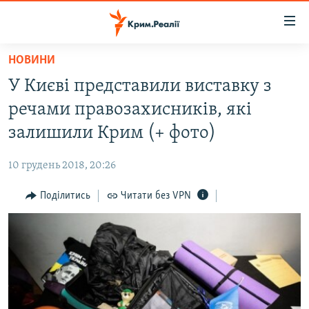
Доступність
посилання
Перейти
НОВИНИ
до
НОВИНИ
У Києві представили виставку з
основного
ВОДА.КРИМ
матеріалу
речами правозахисників, які
ВІДЕО ТА ФОТО
Перейти
залишили Крим (+ фото)
до
ПОЛІТИКА
основної
10 грудень 2018, 20:26
БЛОГИ
навігації
Перейти
Поділитись
Читати без VPN
ПОГЛЯД
до
ІНТЕРВ'Ю
пошуку
ВСЕ ЗА ДЕНЬ
СПЕЦПРОЕКТИ
ЯК ОБІЙТИ БЛОКУВАННЯ
ДЕПОРТАЦІЯ