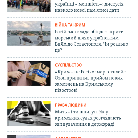
українці – меншість»: дискусія
навколо нової пам'ятної дати
ВІЙНА ТА КРИМ
Російська влада обіцяє закрити
морський шлях українським
БпЛА до Севастополя. Чи реально
це?
СУСПІЛЬСТВО
«Крим – не Росія»: маркетплейс
Ozon припинив прийом нових
замовлень на Кримському
півострові
ПРАВА ЛЮДИНИ
Мить – і ти шпигун. Як у
кримських судах розглядають
звинувачення в держзраді