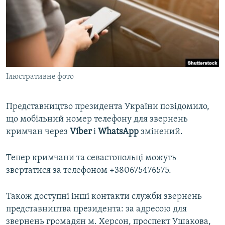
ВІДЕОУРОКИ «ELIFBE»
Русский
СВІДЧЕННЯ ОКУПАЦІЇ
Qırımtatar
УКРАЇНСЬКА ПРОБЛЕМА КРИМУ
ДОЛУЧАЙСЯ!
ІНФОГРАФІКА
Ілюстративне фото
Представництво президента України повідомило,
Усі сайти RFE/RL
що мобільний номер телефону для звернень
кримчан через
Viber
і
WhatsApp
змінений.
Тепер кримчани та севастопольці можуть
звертатися за телефоном +380675476575.
Також доступні інші контакти служби звернень
представництва президента: за адресою для
звернень громадян м. Херсон, проспект Ушакова,