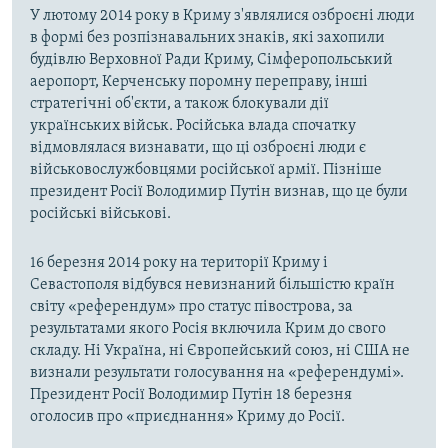
У лютому 2014 року в Криму з'являлися озброєні люди
в формі без розпізнавальних знаків, які захопили
будівлю Верховної Ради Криму, Сімферопольський
аеропорт, Керченську поромну переправу, інші
стратегічні об'єкти, а також блокували дії
українських військ. Російська влада спочатку
відмовлялася визнавати, що ці озброєні люди є
військовослужбовцями російської армії. Пізніше
президент Росії Володимир Путін визнав, що це були
російські військові.
16 березня 2014 року на території Криму і
Севастополя відбувся невизнаний більшістю країн
світу «референдум» про статус півострова, за
результатами якого Росія включила Крим до свого
складу. Ні Україна, ні Європейський союз, ні США не
визнали результати голосування на «референдумі».
Президент Росії Володимир Путін 18 березня
оголосив про «приєднання» Криму до Росії.