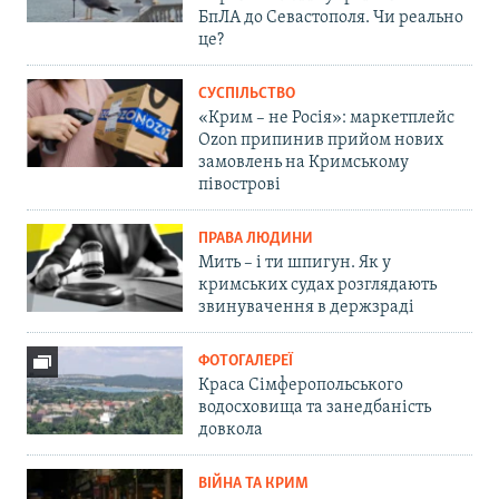
БпЛА до Севастополя. Чи реально
це?
СУСПІЛЬСТВО
«Крим – не Росія»: маркетплейс
Ozon припинив прийом нових
замовлень на Кримському
півострові
ПРАВА ЛЮДИНИ
Мить – і ти шпигун. Як у
кримських судах розглядають
звинувачення в держзраді
ФОТОГАЛЕРЕЇ
Краса Сімферопольського
водосховища та занедбаність
довкола
ВІЙНА ТА КРИМ