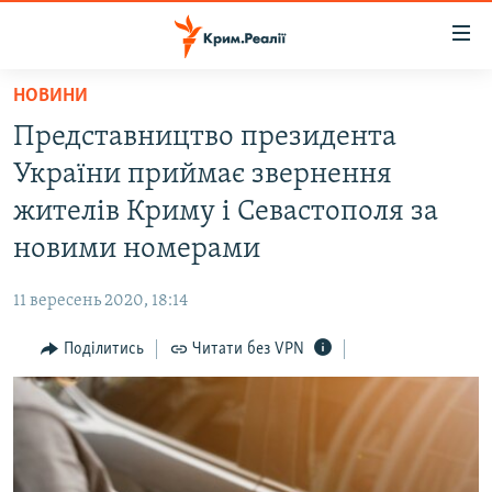
Доступність
посилання
Перейти
НОВИНИ
до
НОВИНИ
Представництво президента
основного
ВОДА.КРИМ
матеріалу
України приймає звернення
ВІДЕО ТА ФОТО
Перейти
жителів Криму і Севастополя за
до
ПОЛІТИКА
новими номерами
основної
БЛОГИ
навігації
11 вересень 2020, 18:14
Перейти
ПОГЛЯД
до
Поділитись
Читати без VPN
ІНТЕРВ'Ю
пошуку
ВСЕ ЗА ДЕНЬ
СПЕЦПРОЕКТИ
ЯК ОБІЙТИ БЛОКУВАННЯ
ДЕПОРТАЦІЯ