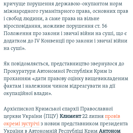
кричуще порушення державою-окупантом норм
міжнародного гуманітарного права, основних прав
і свобод людини, а саме права на вільне
віросповідання, можливе порушення ст. 56
Положення про закони і звичаї війни на суші, що є
додатком до IV Конвенції про закони і звичаї війни
на суші».
Як повідомляється, представництво звернулося до
Прокуратури Автономної Республіки Крим із
проханням «дати правову оцінку вищевикладеним
фактам і належним чином відреагувати на дії
окупаційної влади».
Архієпископ Кримської єпархії Православної
церкви України (ПЦУ)
Климент
22 липня
провів
окремі зустрічі
з новим представником президента
України в Автономній Республіці Крим
Антоном