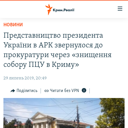
Доступність
посилання
Перейти
НОВИНИ
до
НОВИНИ
Представництво президента
основного
ВОДА.КРИМ
матеріалу
України в АРК звернулося до
ВІДЕО ТА ФОТО
Перейти
прокуратури через «знищення
до
ПОЛІТИКА
собору ПЦУ в Криму»
основної
БЛОГИ
навігації
29 липень 2019, 20:49
Перейти
ПОГЛЯД
до
Поділитись
Читати без VPN
ІНТЕРВ'Ю
пошуку
ВСЕ ЗА ДЕНЬ
СПЕЦПРОЕКТИ
ЯК ОБІЙТИ БЛОКУВАННЯ
ДЕПОРТАЦІЯ