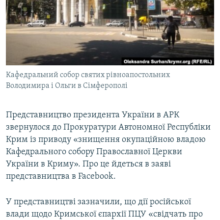
ВІДЕОУРОКИ «ELIFBE»
Русский
СВІДЧЕННЯ ОКУПАЦІЇ
Qırımtatar
УКРАЇНСЬКА ПРОБЛЕМА КРИМУ
ДОЛУЧАЙСЯ!
ІНФОГРАФІКА
Кафедральний собор святих рівноапостольних
Володимира і Ольги в Сімферополі
Усі сайти RFE/RL
Представництво президента України в АРК
звернулося до Прокуратури Автономної Республіки
Крим із приводу «знищення окупаційною владою
Кафедрального собору Православної Церкви
України в Криму». Про це йдеться в заяві
представництва в Facebook.
У представництві зазначили, що дії російської
влади щодо Кримської єпархії ПЦУ «свідчать про