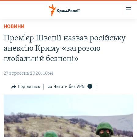
Доступність
посилання
Перейти
НОВИНИ
до
НОВИНИ
Прем'єр Швеції назвав російську
основного
ВОДА.КРИМ
матеріалу
анексію Криму «загрозою
ВІДЕО ТА ФОТО
Перейти
глобальній безпеці»
до
ПОЛІТИКА
основної
27 вересень 2020, 10:41
БЛОГИ
навігації
Перейти
Поділитись
Читати без VPN
ПОГЛЯД
до
ІНТЕРВ'Ю
пошуку
ВСЕ ЗА ДЕНЬ
СПЕЦПРОЕКТИ
ЯК ОБІЙТИ БЛОКУВАННЯ
ДЕПОРТАЦІЯ