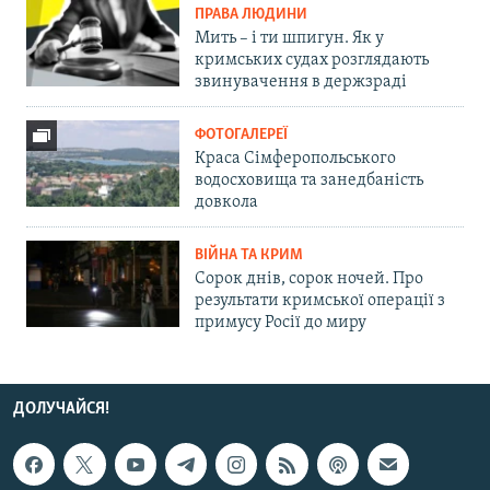
ПРАВА ЛЮДИНИ
Мить – і ти шпигун. Як у
кримських судах розглядають
звинувачення в держзраді
ФОТОГАЛЕРЕЇ
Краса Сімферопольського
водосховища та занедбаність
довкола
ВІЙНА ТА КРИМ
Сорок днів, сорок ночей. Про
результати кримської операції з
примусу Росії до миру
ДОЛУЧАЙСЯ!