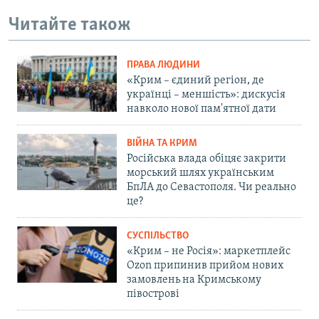
Читайте також
ПРАВА ЛЮДИНИ
«Крим – єдиний регіон, де
українці – меншість»: дискусія
навколо нової пам'ятної дати
ВІЙНА ТА КРИМ
Російська влада обіцяє закрити
морський шлях українським
БпЛА до Севастополя. Чи реально
це?
СУСПІЛЬСТВО
«Крим – не Росія»: маркетплейс
Ozon припинив прийом нових
замовлень на Кримському
півострові