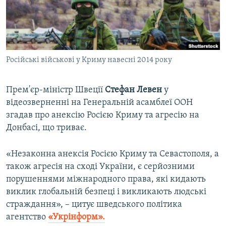
ВІДЕОУРОКИ «ELIFBE»
Русский
СВІДЧЕННЯ ОКУПАЦІЇ
Qırımtatar
УКРАЇНСЬКА ПРОБЛЕМА КРИМУ
Російські військові у Криму навесні 2014 року
ДОЛУЧАЙСЯ!
ІНФОГРАФІКА
Прем'єр-міністр Швеції
Стефан Левен
у
відеозверненні на Генеральній асамблеї ООН
Усі сайти RFE/RL
згадав про анексію Росією Криму та агресію на
Донбасі, що триває.
«Незаконна анексія Росією Криму та Севастополя, а
також агресія на сході України, є серйозними
порушеннями міжнародного права, які кидають
виклик глобальній безпеці і викликають людські
страждання», – цитує шведського політика
агентство
«Укрінформ».