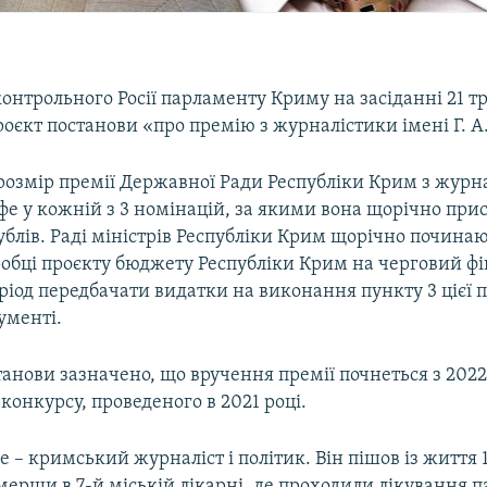
онтрольного Росії парламенту Криму на засіданні 21 т
оєкт постанови «про премію з журналістики імені Г. А.
розмір премії Державної Ради Республіки Крим з журн
оффе у кожній з 3 номінацій, за якими вона щорічно при
рублів. Раді міністрів Республіки Крим щорічно почина
робці проєкту бюджету Республіки Крим на черговий фі
ріод передбачати видатки на виконання пункту 3 цієї п
ументі.
танови зазначено, що вручення премії почнеться з 2022
конкурсу, проведеного в 2021 році.
е – кримський журналіст і політик. Він пішов із життя 
мерши в 7-й міській лікарні, де проходили лікування п