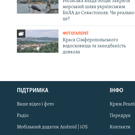
Російська влада обіцяє закрити
морський шлях українським
БпЛА до Севастополя. Чи реально
це?
ФОТОГАЛЕРЕЇ
Краса Сімферопольського
водосховища та занедбаність
довкола
Русский
ПІДТРИМКА
ІНФО
Qırımtatar
Ваше відео і фото
Крим.Реалії
ДОЛУЧАЙСЯ!
Радіо
Передрук
Мобільний додаток Android | iOS
Контакти