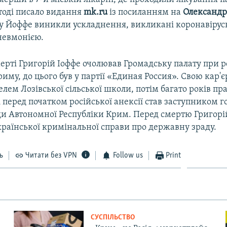
 тоді писало видання
mk.ru
із посиланням на
Олександр
 у Йоффе виникли ускладнення, викликані коронавіру
невмонією.
ерті Григорій Іоффе очолював Громадську палату при 
иму, до цього був у партії «Единая Россия». Свою кар'є
лем Лозівської сільської школи, потім багато років п
 перед початком російської анексії став заступником г
ди Автономної Республіки Крим. Перед смертю Григорій
країнської кримінальної справи про державну зраду.
ь
Читати без VPN
Follow us
Print
СУСПІЛЬСТВО