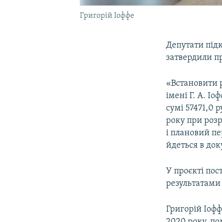
Григорій Іоффе
Депутати підк
затвердили пр
«Встановити 
імені Г. А. І
сумі 57471,0 
року при роз
і плановий пе
йдеться в док
У проєкті пос
результатами 
Григорій Іофф
2020 року, по