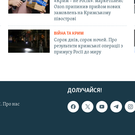
«Крим – не Росія»: маркетплейс
Ozon припинив прийом нових
замовлень на Кримському
півострові
ВІЙНА ТА КРИМ
Сорок днів, сорок ночей. Про
результати кримської операції з
примусу Росії до миру
ДОЛУЧАЙСЯ!
. Про нас