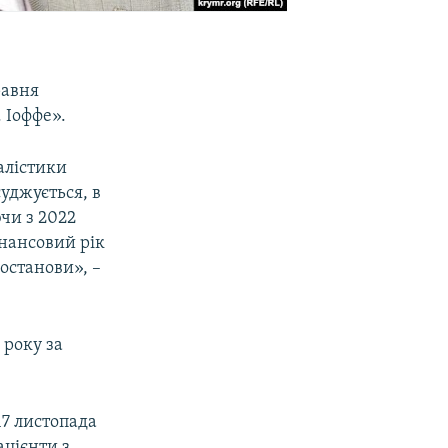
равня
 Іоффе».
алістики
суджується, в
ючи з 2022
нансовий рік
останови», –
 року за
17 листопада
ацієнти з