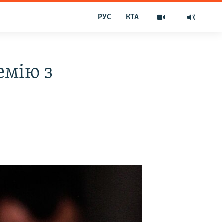
РУС
КТА
емію з