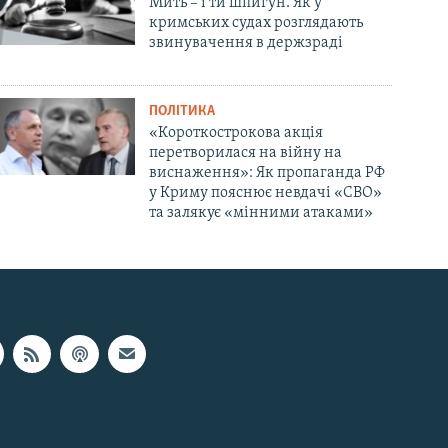
Мить – і ти шпигун. Як у
кримських судах розглядають
звинувачення в держзраді
ПОЛІТИКА
«Короткострокова акція
перетворилася на війну на
виснаження»: Як пропаганда РФ
у Криму пояснює невдачі «СВО»
та залякує «мінними атаками»