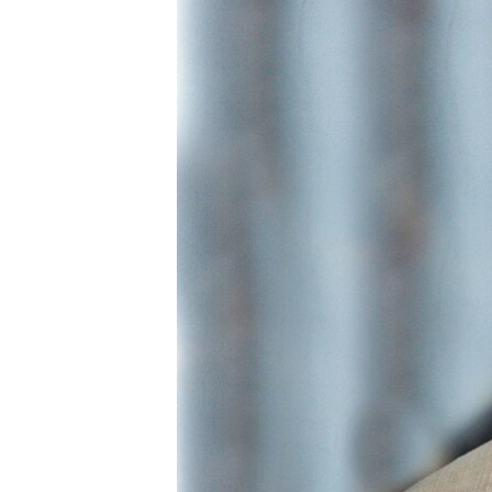
ВІДЕОУРОКИ «ELIFBE»
СВІДЧЕННЯ ОКУПАЦІЇ
УКРАЇНСЬКА ПРОБЛЕМА КРИМУ
ІНФОГРАФІКА