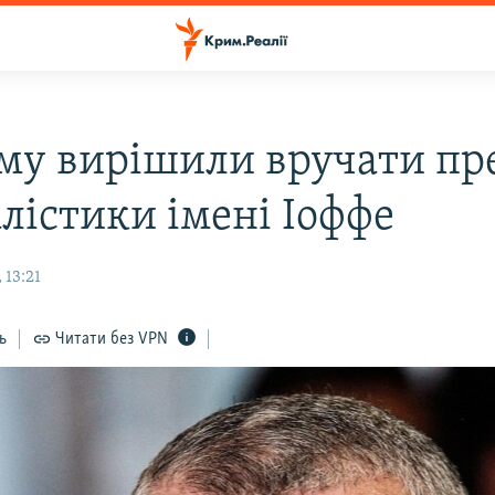
му вирішили вручати пр
лістики імені Іоффе
 13:21
ь
Читати без VPN