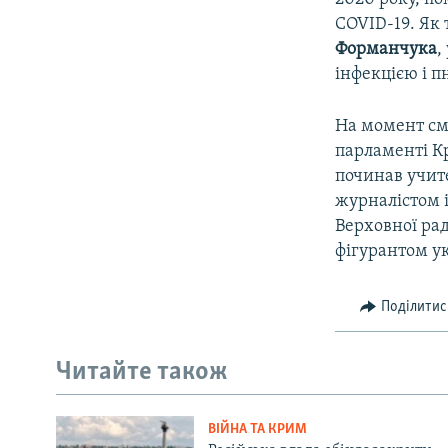
COVID-19. Як
Форманчука
,
інфекцією і п
На момент см
парламенті Кр
починав учите
журналістом і
Верховної ра
фігурантом у
Поділитис
Читайте також
ВІЙНА ТА КРИМ