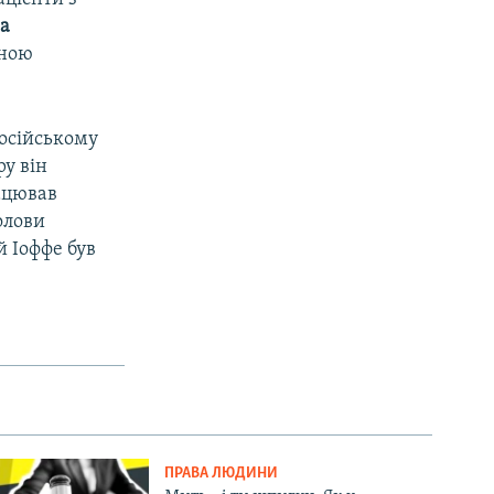
а
сною
російському
ру він
рацював
олови
 Іоффе був
ПРАВА ЛЮДИНИ