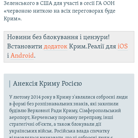
Зеленського в США для участі в сесії ГА ООН
«червоною ниткою на всіх переговорах буде
Крим».
Новини без блокування і цензури!
Встановити
додаток
Крим.Реалії для
iOS
і
Android
.
Анексія Криму Росією
У лютому 2014 року в Криму з'являлися озброєні люди
в формі без розпізнавальних знаків, які захопили
будівлю Верховної Ради Криму, Сімферопольський
аеропорт, Керченську поромну переправу, інші
стратегічні об'єкти, а також блокували дії
українських військ. Російська влада спочатку
відмовлялася визнавати, що ці озброєні люди є