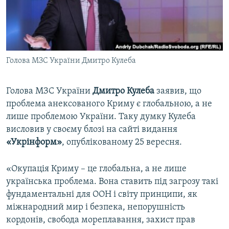
ВІДЕОУРОКИ «ELIFBE»
Русский
СВІДЧЕННЯ ОКУПАЦІЇ
Qırımtatar
УКРАЇНСЬКА ПРОБЛЕМА КРИМУ
Голова МЗС України Дмитро Кулеба
ДОЛУЧАЙСЯ!
ІНФОГРАФІКА
Голова МЗС України
Дмитро Кулеба
заявив, що
проблема анексованого Криму є глобальною, а не
Усі сайти RFE/RL
лише проблемою України. Таку думку Кулеба
висловив у своєму блозі на сайті видання
«Укрінформ»
, опублікованому 25 вересня.
«Окупація Криму – це глобальна, а не лише
українська проблема. Вона ставить під загрозу такі
фундаментальні для ООН і світу принципи, як
міжнародний мир і безпека, непорушність
кордонів, свобода мореплавання, захист прав