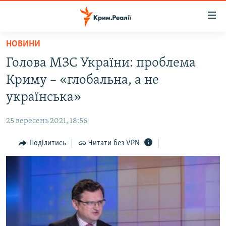
Доступність
посилання
Перейти
НОВИНИ
до
НОВИНИ
Голова МЗС України: проблема
основного
ВОДА.КРИМ
матеріалу
Криму – «глобальна, а не
ВІДЕО ТА ФОТО
Перейти
українська»
до
ПОЛІТИКА
основної
25 вересень 2021, 18:56
БЛОГИ
навігації
Перейти
Поділитись
Читати без VPN
ПОГЛЯД
до
ІНТЕРВ'Ю
пошуку
ВСЕ ЗА ДЕНЬ
СПЕЦПРОЕКТИ
ЯК ОБІЙТИ БЛОКУВАННЯ
ДЕПОРТАЦІЯ