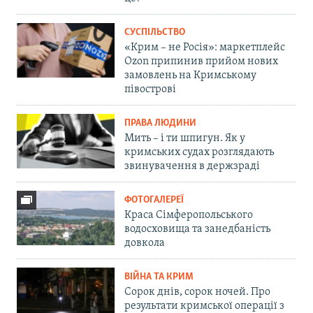
СУСПІЛЬСТВО
«Крим – не Росія»: маркетплейс
Ozon припинив прийом нових
замовлень на Кримському
півострові
ПРАВА ЛЮДИНИ
Мить – і ти шпигун. Як у
кримських судах розглядають
звинувачення в держзраді
ФОТОГАЛЕРЕЇ
Краса Сімферопольського
водосховища та занедбаність
довкола
ВІЙНА ТА КРИМ
Сорок днів, сорок ночей. Про
результати кримської операції з