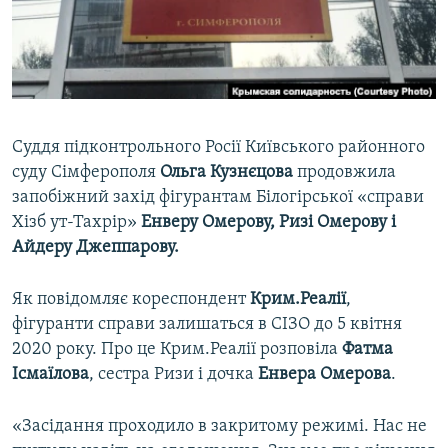
ВІДЕОУРОКИ «ELIFBE»
Русский
СВІДЧЕННЯ ОКУПАЦІЇ
Qırımtatar
УКРАЇНСЬКА ПРОБЛЕМА КРИМУ
ДОЛУЧАЙСЯ!
ІНФОГРАФІКА
Суддя підконтрольного Росії Київського районного
суду Сімферополя
Ольга Кузнєцова
продовжила
запобіжний захід фігурантам Білогірської «справи
Усі сайти RFE/RL
Хізб ут-Тахрір»
Енверу Омерову, Ризі Омерову і
Айдеру Джеппарову.
Як повідомляє кореспондент
Крим.Реалії
,
фігуранти справи залишаться в СІЗО до 5 квітня
2020 року. Про це Крим.Реалії розповіла
Фатма
Ісмаїлова
, сестра Ризи і дочка
Енвера Омерова
.
«Засідання проходило в закритому режимі. Нас не