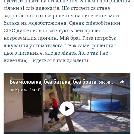
пустили навіть на оголошення. Знаємо про рішення
тільки зі слів адвокатів. Що стосується стану
здоров'я, то є готове рішення на вивезення мого
батька на медобстеження. Однак співробітники
СІЗО дуже сильно затягують цей процес з
незрозумілих причин. Мій брат Риза потребує
лікування у стоматолога. Те ж саме: рішення з
цього питання є, але до лікаря його так і не
вивезли», – йдеться в повідомленні.
Без чоловіка, без батька, без брата: як живе сім'я Омерових (відео)
by
Крим.Реалії
No media source currently available