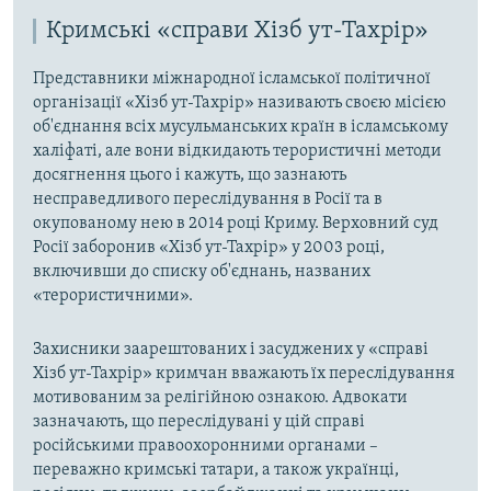
Кримські «справи Хізб ут-Тахрір»
Представники міжнародної ісламської політичної
організації «Хізб ут-Тахрір» називають своєю місією
об'єднання всіх мусульманських країн в ісламському
халіфаті, але вони відкидають терористичні методи
досягнення цього і кажуть, що зазнають
несправедливого переслідування в Росії та в
окупованому нею в 2014 році Криму. Верховний суд
Росії заборонив «Хізб ут-Тахрір» у 2003 році,
включивши до списку об'єднань, названих
«терористичними».
Захисники заарештованих і засуджених у «справі
Хізб ут-Тахрір» кримчан вважають їх переслідування
мотивованим за релігійною ознакою. Адвокати
зазначають, що переслідувані у цій справі
російськими правоохоронними органами –
переважно кримські татари, а також українці,