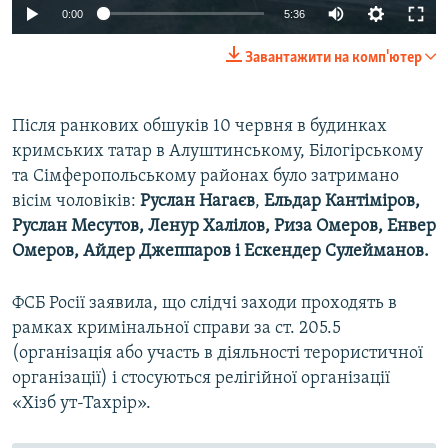
0:00
5:36
Завантажити на комп'ютер
Після ранкових обшуків 10 червня в будинках
кримських татар в Алуштинському, Білогірському
та Сімферопольському районах було затримано
вісім чоловіків:
Руслан Нагаєв
,
Ельдар Кантіміров,
Руслан Месутов, Ленур Халілов, Риза Омеров, Енвер
Омеров, Айдер Джеппаров і Ескендер Сулейманов.
ФСБ Росії заявила, що слідчі заходи проходять в
рамках кримінальної справи за ст. 205.5
(організація або участь в діяльності терористичної
організації) і стосуються релігійної організації
«Хізб ут-Тахрір».