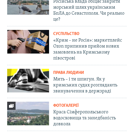
Російська влада обіцяє закрити
морський шлях українським
БпЛА до Севастополя. Чи реально
це?
СУСПІЛЬСТВО
«Крим – не Росія»: маркетплейс
Ozon припинив прийом нових
замовлень на Кримському
півострові
ПРАВА ЛЮДИНИ
Мить – і ти шпигун. Як у
кримських судах розглядають
звинувачення в держзраді
ФОТОГАЛЕРЕЇ
Краса Сімферопольського
водосховища та занедбаність
довкола