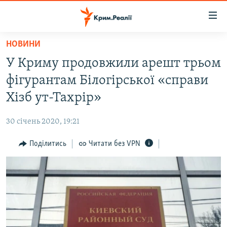
Доступність
посилання
Перейти
НОВИНИ
до
НОВИНИ
У Криму продовжили арешт трьом
основного
ВОДА.КРИМ
матеріалу
фігурантам Білогірської «справи
ВІДЕО ТА ФОТО
Перейти
Хізб ут-Тахрір»
до
ПОЛІТИКА
основної
30 січень 2020, 19:21
БЛОГИ
навігації
Перейти
Поділитись
Читати без VPN
ПОГЛЯД
до
ІНТЕРВ'Ю
пошуку
ВСЕ ЗА ДЕНЬ
СПЕЦПРОЕКТИ
ЯК ОБІЙТИ БЛОКУВАННЯ
ДЕПОРТАЦІЯ