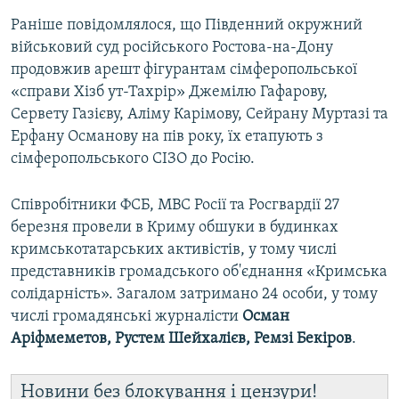
Раніше повідомлялося, що Південний окружний
військовий суд російського Ростова-на-Дону
продовжив арешт фігурантам сімферопольської
«справи Хізб ут-Тахрір» Джемілю Гафарову,
Сервету Газієву, Аліму Карімову, Сейрану Муртазі та
Ерфану Османову на пів року, їх етапують з
сімферопольського СІЗО до Росію.
Співробітники ФСБ, МВС Росії та Росгвардії 27
березня провели в Криму обшуки в будинках
кримськотатарських активістів, у тому числі
представників громадського об'єднання «Кримська
солідарність». Загалом затримано 24 особи, у тому
числі громадянські журналісти
Осман
Аріфмеметов, Рустем Шейхалієв, Ремзі Бекіров
.​
Новини без блокування і цензури!