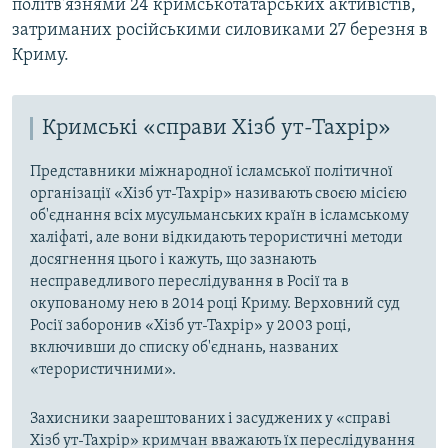
політв'язнями 24 кримськотатарських активістів,
затриманих російськими силовиками 27 березня в
Криму.
Кримські «справи Хізб ут-Тахрір»
Представники міжнародної ісламської політичної
організації «Хізб ут-Тахрір» називають своєю місією
об'єднання всіх мусульманських країн в ісламському
халіфаті, але вони відкидають терористичні методи
досягнення цього і кажуть, що зазнають
несправедливого переслідування в Росії та в
окупованому нею в 2014 році Криму. Верховний суд
Росії заборонив «Хізб ут-Тахрір» у 2003 році,
включивши до списку об'єднань, названих
«терористичними».
Захисники заарештованих і засуджених у «справі
Хізб ут-Тахрір» кримчан вважають їх переслідування