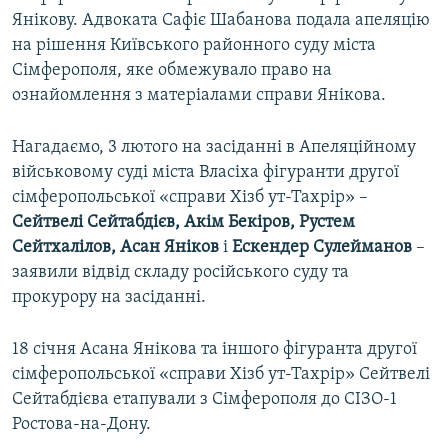
Янікову. Адвоката Сафіє Шабанова подала апеляцію
на рішення Київського районного суду міста
Сімферополя, яке обмежувало право на
ознайомлення з матеріалами справи Янікова.
Нагадаємо, 3 лютого на засіданні в Апеляційному
військовому суді міста Власіха фігуранти другої
сімферопольської «справи Хізб ут-Тахрір» –
Сейтвелі Сейтабдієв, Акім Бекіров, Рустем
Сейтхалілов, Асан Яніков
і
Ескендер Сулейманов
–
заявили відвід складу російського суду та
прокурору на засіданні.
18 січня Асана Янікова та іншого фігуранта другої
сімферопольської «справи Хізб ут-Тахрір» Сейтвелі
Сейтабдієва етапували з Сімферополя до СІЗО-1
Ростова-на-Дону.