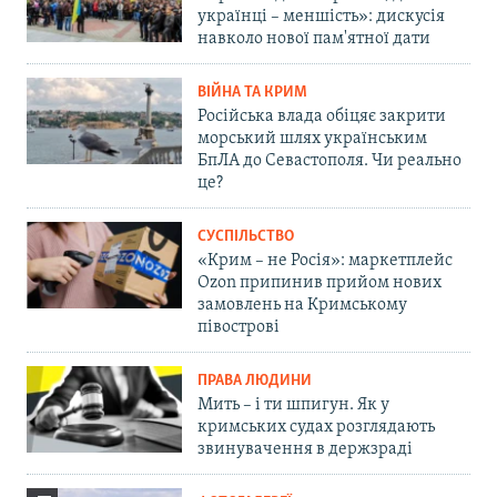
українці – меншість»: дискусія
навколо нової пам'ятної дати
ВІЙНА ТА КРИМ
Російська влада обіцяє закрити
морський шлях українським
БпЛА до Севастополя. Чи реально
це?
СУСПІЛЬСТВО
«Крим – не Росія»: маркетплейс
Ozon припинив прийом нових
замовлень на Кримському
півострові
ПРАВА ЛЮДИНИ
Мить – і ти шпигун. Як у
кримських судах розглядають
звинувачення в держзраді