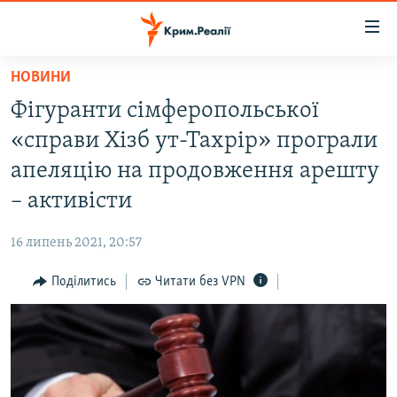
Доступність
посилання
Перейти
НОВИНИ
до
НОВИНИ
Фігуранти сімферопольської
основного
ВОДА.КРИМ
матеріалу
«справи Хізб ут-Тахрір» програли
ВІДЕО ТА ФОТО
Перейти
апеляцію на продовження арешту
до
ПОЛІТИКА
– активісти
основної
БЛОГИ
навігації
16 липень 2021, 20:57
Перейти
ПОГЛЯД
до
Поділитись
Читати без VPN
ІНТЕРВ'Ю
пошуку
ВСЕ ЗА ДЕНЬ
СПЕЦПРОЕКТИ
ЯК ОБІЙТИ БЛОКУВАННЯ
ДЕПОРТАЦІЯ