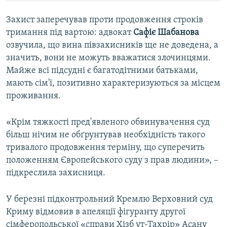
Захист заперечував проти продовження строків
тримання під вартою: адвокат
Сафіє Шабанова
озвучила, що вина півзахисників ще не доведена, а
значить, вони не можуть вважатися злочинцями.
Майже всі підсудні є багатодітними батьками,
мають сім'ї, позитивно характеризуються за місцем
проживання.
«Крім тяжкості пред'явленого обвинувачення суд
більш нічим не обґрунтував необхідність такого
тривалого продовження терміну, що суперечить
положенням Європейського суду з прав людини», –
підкреслила захисниця.
У березні підконтрольний Кремлю Верховний суд
Криму відмовив в апеляції фігуранту другої
сімферопольської «справи Хізб ут-Тахрір» Асану