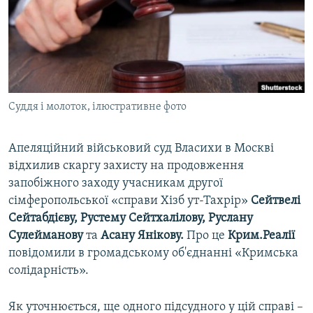
ВІДЕОУРОКИ «ELIFBE»
Русский
СВІДЧЕННЯ ОКУПАЦІЇ
Qırımtatar
УКРАЇНСЬКА ПРОБЛЕМА КРИМУ
ДОЛУЧАЙСЯ!
ІНФОГРАФІКА
Суддя і молоток, ілюстративне фото
Апеляційний військовий суд Власихи в Москві
Усі сайти RFE/RL
відхилив скаргу захисту на продовження
запобіжного заходу учасникам другої
сімферопольської «справи Хізб ут-Тахрір»
Сейтвелі
Сейтабдієву, Рустему Сейтхалілову, Руслану
Сулейманову
та
Асану Янікову.
Про це
Крим.Реалії
повідомили в громадському об'єднанні «Кримська
солідарність».
Як уточнюється, ще одного підсудного у цій справі –