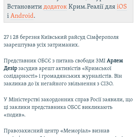
Встановити
додаток
Крим.Реалії для
iOS
і
Android
.
27 і 28 березня Київський райсуд Сімферополя
заарештував усіх затриманих.
Представник ОБСЄ з питань свободи ЗМІ
Арлем
Дезір
засудив арешт активістів «Кримської
солідарності» і громадянських журналістів. Він
закликав до їх негайного звільнення з СІЗО.
У Міністерстві закордонних справ Росії заявили, що
ці заклики представника ОБСЄ викликають
«подив».
Правозахисний центр «Меморіал» визнав