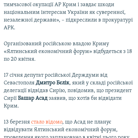
тимчасової окупації АР Крим і завдає шкоди
національним інтересам України як суверенної,
незалежної держави», – підкреслили в прокуратурі
АРК.
Організований російською владою Криму
«Ялтинський економічний форум» відбудеться з 18
по 20 квітня.
17 січня депутат російської Держдуми від
Севастополя
Дмитро
Бєлік
, який у складі російської
делегації відвідав Сирію, повідомив, що президент
Сирії
Башар
Асад
заявив, що хотів би відвідати
Крим.
13 березня
стало відомо
, що Асад
не планує
відвідувати Ялтинський економічний форум,
проведення якого заплановано в квітні цього року.