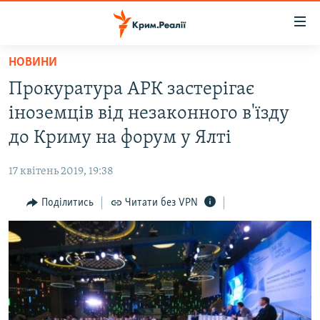
Доступність
посилання
Перейти
НОВИНИ
до
НОВИНИ
Прокуратура АРК застерігає
основного
ВОДА.КРИМ
матеріалу
іноземців від незаконного в'їзду
ВІДЕО ТА ФОТО
Перейти
до Криму на форум у Ялті
до
ПОЛІТИКА
основної
17 квітень 2019, 19:38
БЛОГИ
навігації
Перейти
Поділитись
Читати без VPN
ПОГЛЯД
до
ІНТЕРВ'Ю
пошуку
ВСЕ ЗА ДЕНЬ
СПЕЦПРОЕКТИ
ЯК ОБІЙТИ БЛОКУВАННЯ
ДЕПОРТАЦІЯ