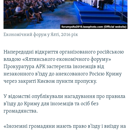
ВІДЕОУРОКИ «ELIFBE»
Русский
СВІДЧЕННЯ ОКУПАЦІЇ
Qırımtatar
УКРАЇНСЬКА ПРОБЛЕМА КРИМУ
Економічний форум у Ялті, 2016 рік
ДОЛУЧАЙСЯ!
ІНФОГРАФІКА
Напередодні відкриття організованого російською
владою «Ялтинського економічного форуму»
Усі сайти RFE/RL
Прокуратура АРК застерегла іноземців від
незаконного в'їзду до анексованого Росією Криму
через закриті Києвом пункти пропуску.
У відомстві опублікували нагадування про правила
в'їзду до Криму для іноземців та осіб без
громадянства.
«Іноземні громадяни мають право в'їзду і виїзду на