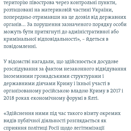
територію півострова через контрольні пункти,
розташовані на материковій частині України,
попередньо отримавши на це дозвіл від державних
органів... За порушення зазначеного порядку особи
можуть бути притягнуті до адміністративної або
кримінальної відповідальності», – йдеться в
повідомленні.
У відомстві нагадали, що здійснюється досудове
розслідування за фактом незаконного відвідування
іноземними громадськими структурами і
державними діячами Криму і їхньої участі в
організованому російською владою Криму в 2017 і
2018 роках економічному форумі в Ялті.
«Здійснення ними під час такого візиту окремих
видів публічної діяльності розглядається як
сприяння політиці Росії щодо легітимізації