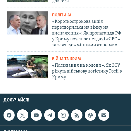
довкола
ПОЛІТИКА
«Короткострокова акція
перетворилася на війну на
виснаження»: Як пропаганда РФ
у Криму пояснює невдачі «СВО»
та залякує «мінними атаками»
ВІЙНА ТА КРИМ
«Полювання на колони». Як ЗСУ
ріжуть військову логістику Росії в
Криму
ДОЛУЧАЙСЯ!