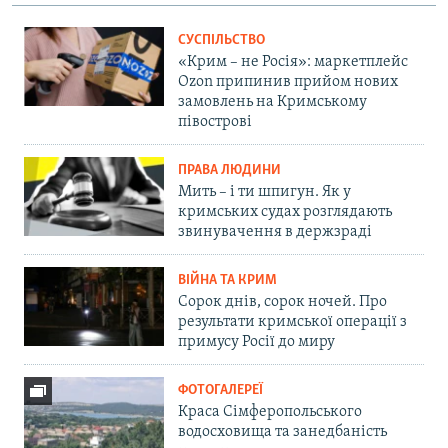
СУСПІЛЬСТВО
«Крим – не Росія»: маркетплейс
Ozon припинив прийом нових
замовлень на Кримському
півострові
ПРАВА ЛЮДИНИ
Мить – і ти шпигун. Як у
кримських судах розглядають
звинувачення в держзраді
ВІЙНА ТА КРИМ
Сорок днів, сорок ночей. Про
результати кримської операції з
примусу Росії до миру
ФОТОГАЛЕРЕЇ
Краса Сімферопольського
водосховища та занедбаність