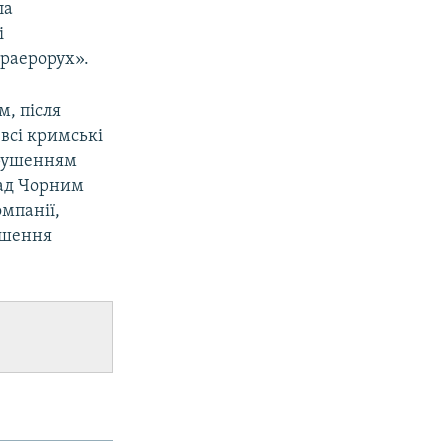
ла
і
краерорух».
м, після
 всі кримські
порушенням
над Чорним
омпанії,
ушення