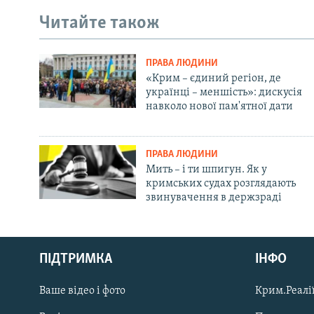
Читайте також
ПРАВА ЛЮДИНИ
«Крим – єдиний регіон, де
українці – меншість»: дискусія
навколо нової пам'ятної дати
ПРАВА ЛЮДИНИ
Мить – і ти шпигун. Як у
кримських судах розглядають
звинувачення в держзраді
Русский
ПІДТРИМКА
ІНФО
Qırımtatar
Ваше відео і фото
Крим.Реалії
ДОЛУЧАЙСЯ!