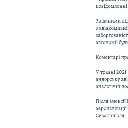
повідомленні
За даними від
з авіакомпані
заборгованіст
автономії бул
Коментарі пре
У травні 2021
андорську аві
аналогічні по
Після анексії
аеронавігації
Севастополя.