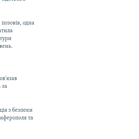
 позовів, одна
атила
атури
вень.
ов'язав
 за
ція з безпеки
імферополя та