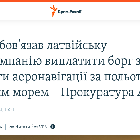
бов'язав латвійську
омпанію виплатити борг 
и аеронавігації за польо
м морем – Прокуратура
, 15:51
ь
Читати без VPN