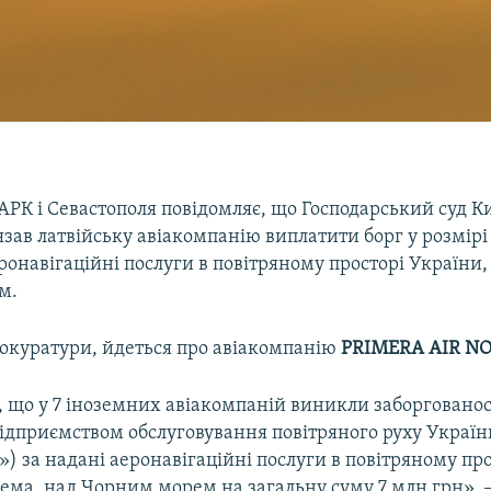
РК і Севастополя повідомляє, що Господарський суд Ки
'язав латвійську авіакомпанію виплатити борг у розмірі
ронавігаційні послуги в повітряному просторі України,
м.
окуратури, йдеться про авіакомпанію
PRIMERA AIR N
, що у 7 іноземних авіакомпаній виникли заборгованос
дприємством обслуговування повітряного руху Україн
) за надані аеронавігаційні послуги в повітряному про
ема, над Чорним морем на загальну суму 7 млн грн», –