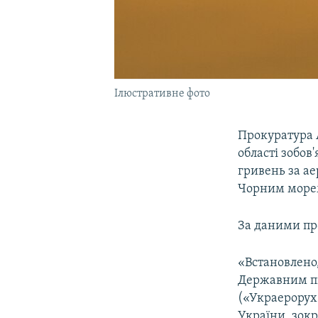
Ілюстративне фото
Прокуратура А
області зобов
гривень за ае
Чорним море
За даними пр
«Встановлено
Державним пі
(«Украерорух»
України, зокр