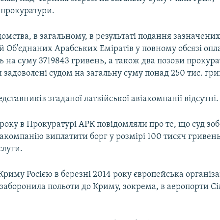
 прокуратури.
омства, в загальному, в результаті подання зазначених
й Об'єднаних Арабських Еміратів у повному обсязі опл
ь на суму 3719843 гривень, а також два позови прокур
и задоволені судом на загальну суму понад 250 тис. гри
дставників згаданої латвійської авіакомпанії відсутні.
 року в Прокуратурі АРК повідомляли про те, що суд зоб
акомпанію виплатити борг у розмірі 100 тисяч гривень
слуги.
 Криму Росією в березні 2014 року європейська організа
 заборонила польоти до Криму, зокрема, в аеропорти С