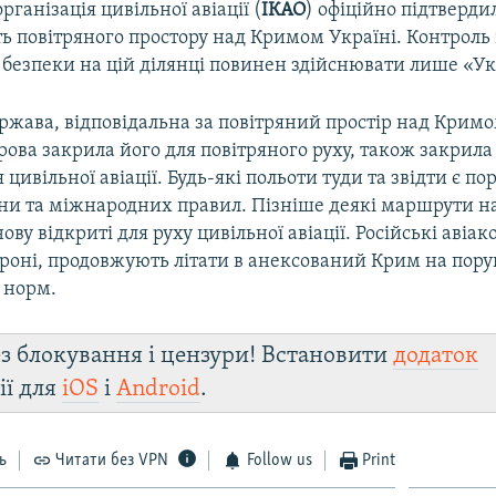
ганізація цивільної авіації (
ІКАО
) офіційно підтверди
ь повітряного простору над Кримом Україні. Контроль 
 безпеки на цій ділянці повинен здійснювати лише «У
ржава, відповідальна за повітряний простір над Кримо
трова закрила його для повітряного руху, також закрила
 цивільної авіації. Будь-які польоти туди та звідти є 
їни та міжнародних правил. Пізніше деякі маршрути 
ову відкриті для руху цивільної авіації. Російські авіак
ороні, продовжують літати в анексований Крим на пор
 норм.
з блокування і цензури! Встановити
додаток
ії для
iOS
і
Android
.
ь
Читати без VPN
Follow us
Print