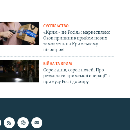
СУСПІЛЬСТВО
«Крим – не Росія»: маркетплейс
Ozon припинив прийом нових
замовлень на Кримському
півострові
ВІЙНА ТА КРИМ
Сорок днів, сорок ночей. Про
результати кримської операції з
примусу Росії до миру