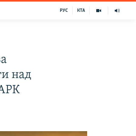
РУС
КТА
за
ти над
 АРК