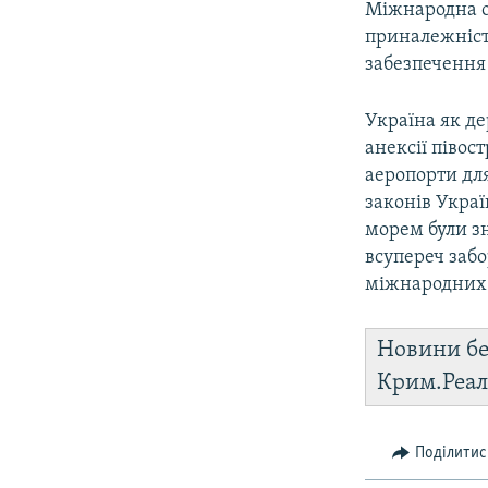
Міжнародна ор
приналежніст
забезпечення
Україна як де
анексії півос
аеропорти для
законів Укра
морем були зн
всупереч заб
міжнародних
Новини бе
Крим.Реал
Поділитис