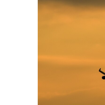
ВІДЕОУРОКИ «ELIFBE»
СВІДЧЕННЯ ОКУПАЦІЇ
УКРАЇНСЬКА ПРОБЛЕМА КРИМУ
ІНФОГРАФІКА