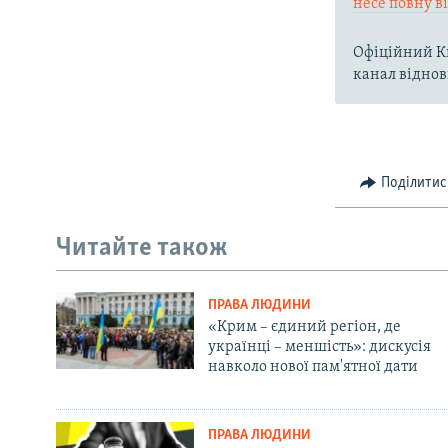
несе повну в
Офіційний Ки
канал віднов
Поділитис
Читайте також
ПРАВА ЛЮДИНИ
«Крим – єдиний регіон, де
українці – меншість»: дискусія
навколо нової пам'ятної дати
ПРАВА ЛЮДИНИ