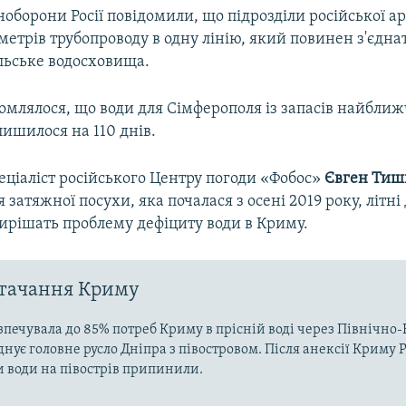
ноборони Росії повідомили, що підрозділи російської а
метрів трубопроводу в одну лінію, який повинен з'єдн
льське водосховища.
омлялося, що води для Сімферополя із запасів найбли
ишилося на 110 днів.
еціаліст російського Центру погоди «Фобос»
Євген Тиш
я затяжної посухи, яка почалася з осені 2019 року, літні
вирішать проблему дефіциту води в Криму.
стачання Криму
зпечувала до 85% потреб Криму в прісній воді через Північн
днує головне русло Дніпра з півостровом. Після анексії Криму Р
и води на півострів припинили.