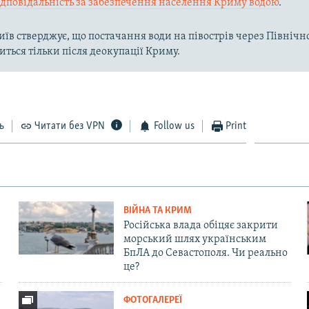
ідповідальність за забезпечення населення Криму водою
.
їв стверджує, що постачання води на півострів через Півні
иться тільки після деокупації Криму.
ь
Читати без VPN
Follow us
Print
ВІЙНА ТА КРИМ
Російська влада обіцяє закрити
морський шлях українським
БпЛА до Севастополя. Чи реально
це?
ФОТОГАЛЕРЕЇ