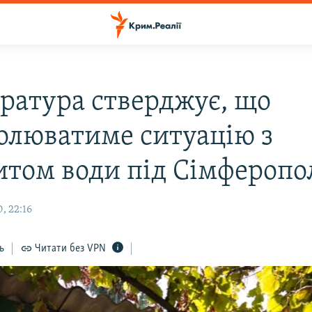
ратура стверджує, що
олюватиме ситуацію з
итом води під Сімферопо
, 22:16
ь
Читати без VPN