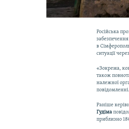
Російська пр
забезпечення
в Сімферопол
ситуації чере
«Зокрема, ко
також повнот
належної орга
повідомленні
Раніше керів
Гудіма
повідо
приблизно 180