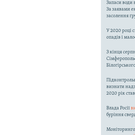
Запаси води 
За заявами е
засолення ґр
У 2020 році 
опадів і мал
З кінця серп
Сімферопольс
Білогірськог
Підконтроль
визнати надз
2020 рік ста
Влада Росії
в
буріння свер
Моніторингов