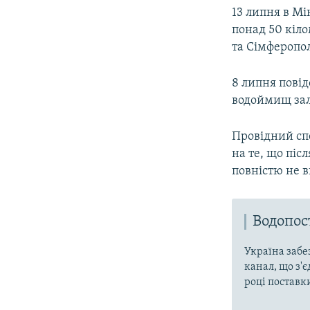
13 липня в Мі
понад 50 кіло
та Сімферопо
8 липня повід
водоймищ зал
Провідний сп
на те, що післ
повністю не 
Водопо
Україна забе
канал, що з'є
році поставк