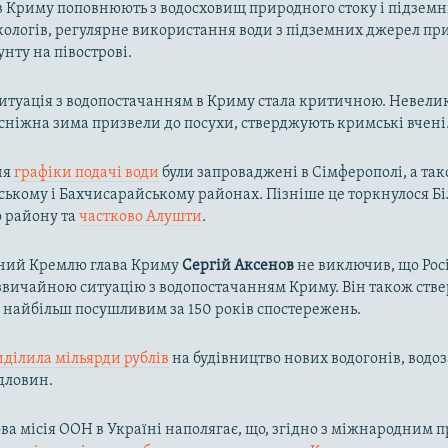
в Криму поповнюють з водосховищ природного стоку і підзем
кологів, регулярне використання води з підземних джерел пр
унту на півострові.
ситуація з водопостачанням в Криму стала критичною. Невелик
осніжна зима призвели до посухи, стверджують кримські вчені
ня
графіки подачі води
були запроваджені в Сімферополі, а так
ькому і Бахчисарайському районах. Пізніше це торкнулося Біл
о району та
частково Алушти
.
ний Кремлю глава Криму
Сергій Аксенов
не виключив, що Рос
вичайною ситуацію з водопостачанням Криму. Він також ств
в найбільш посушливим за 150 років спостережень.
иділила мільярди рублів
на будівництво нових водогонів, водоз
дловин.
а місія ООН в Україні наполягає, що, згідно з міжнародним п