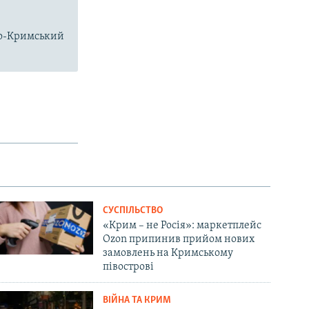
чно-Кримський
СУСПІЛЬСТВО
«Крим – не Росія»: маркетплейс
Ozon припинив прийом нових
замовлень на Кримському
півострові
ВІЙНА ТА КРИМ