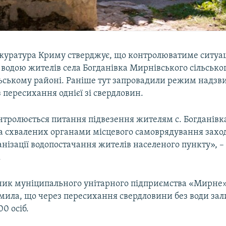
окуратура Криму стверджує, що контролюватиме ситуа
 водою жителів села Богданівка Мирнівського сільсько
ьському районі. Раніше тут запровадили режим надзв
з пересихання однієї зі свердловин.
нтролюється питання підвезення жителям с. Богданівка
а схвалених органами місцевого самоврядування захо
нізації водопостачання жителів населеного пункту», –
.
ник муніципального унітарного підприємства «Мирне
мила, що через пересихання свердловини без води за
0 осіб.