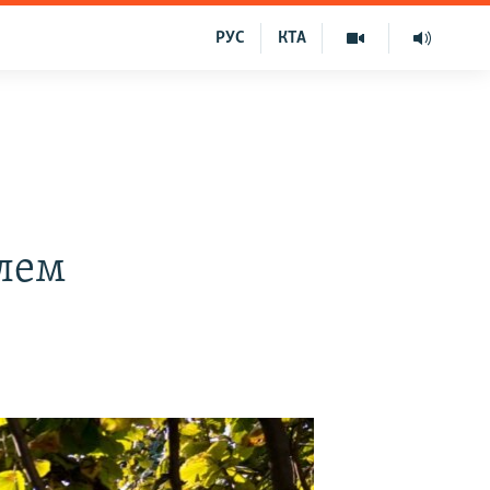
РУС
КТА
лем