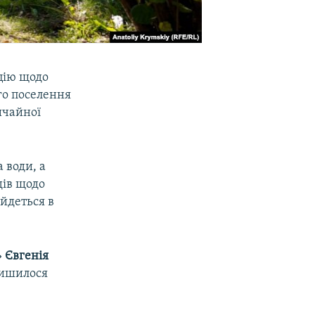
цію щодо
го поселення
ичайної
 води, а
дів щодо
 йдеться в
»
Євгенія
лишилося