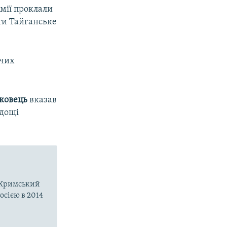
рмії проклали
ати Тайганське
жчих
ковець
вказав
 дощі
о-Кримський
осією в 2014