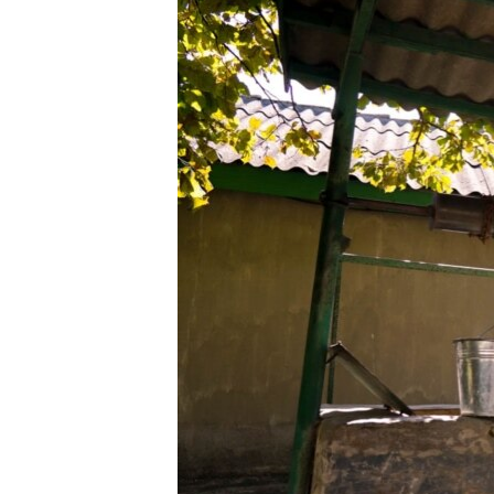
ВІДЕОУРОКИ «ELIFBE»
СВІДЧЕННЯ ОКУПАЦІЇ
УКРАЇНСЬКА ПРОБЛЕМА КРИМУ
ІНФОГРАФІКА