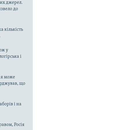
них джерел.
извело до
а кількість
.
ож у
огірська і
ія може
ерджував, що
аборів і на
равом, Росія