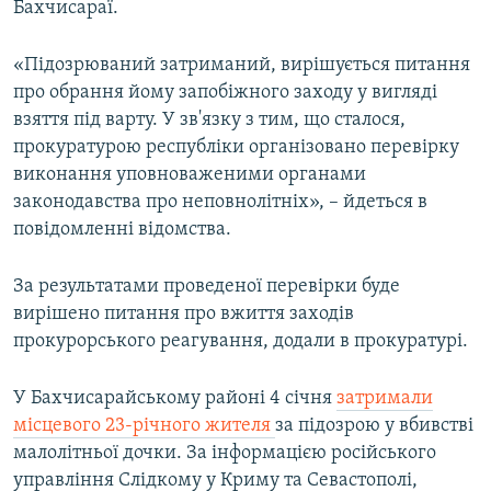
Бахчисараї.
ВІДЕОУРОКИ «ELIFBE»
Русский
СВІДЧЕННЯ ОКУПАЦІЇ
«Підозрюваний затриманий, вирішується питання
Qırımtatar
про обрання йому запобіжного заходу у вигляді
УКРАЇНСЬКА ПРОБЛЕМА КРИМУ
взяття під варту. У зв'язку з тим, що сталося,
ДОЛУЧАЙСЯ!
ІНФОГРАФІКА
прокуратурою республіки організовано перевірку
виконання уповноваженими органами
законодавства про неповнолітніх», – йдеться в
повідомленні відомства.
Усі сайти RFE/RL
За результатами проведеної перевірки буде
вирішено питання про вжиття заходів
прокурорського реагування, додали в прокуратурі.
У Бахчисарайському районі 4 січня
затримали
місцевого 23-річного жителя
за підозрою у вбивстві
малолітньої дочки. За інформацією російського
управління Слідкому у Криму та Севастополі,