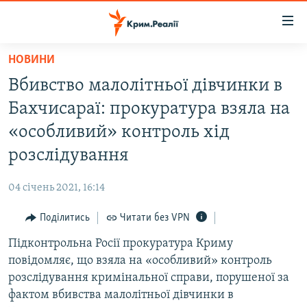
Доступність
посилання
Перейти
НОВИНИ
до
НОВИНИ
Вбивство малолітньої дівчинки в
основного
ВОДА.КРИМ
матеріалу
Бахчисараї: прокуратура взяла на
ВІДЕО ТА ФОТО
Перейти
«особливий» контроль хід
до
ПОЛІТИКА
розслідування
основної
БЛОГИ
навігації
04 січень 2021, 16:14
Перейти
ПОГЛЯД
до
Поділитись
Читати без VPN
ІНТЕРВ'Ю
пошуку
Підконтрольна Росії прокуратура Криму
ВСЕ ЗА ДЕНЬ
повідомляє, що взяла на «особливий» контроль
СПЕЦПРОЕКТИ
розслідування кримінальної справи, порушеної за
фактом вбивства малолітньої дівчинки в
ЯК ОБІЙТИ БЛОКУВАННЯ
ДЕПОРТАЦІЯ