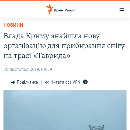
Доступність
посилання
Перейти
НОВИНИ
до
НОВИНИ
Влада Криму знайшла нову
основного
ВОДА.КРИМ
матеріалу
організацію для прибирання снігу
ВІДЕО ТА ФОТО
Перейти
на трасі «Таврида»
до
ПОЛІТИКА
основної
30 листопад 2019, 09:59
БЛОГИ
навігації
Перейти
Поділитись
Читати без VPN
ПОГЛЯД
до
ІНТЕРВ'Ю
пошуку
ВСЕ ЗА ДЕНЬ
СПЕЦПРОЕКТИ
ЯК ОБІЙТИ БЛОКУВАННЯ
ДЕПОРТАЦІЯ