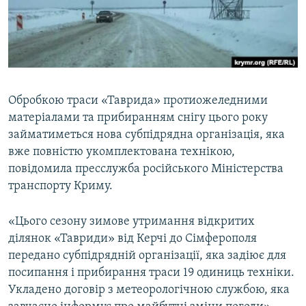
ВІДЕОУРОКИ «ELIFBE»
Русский
СВІДЧЕННЯ ОКУПАЦІЇ
Qırımtatar
УКРАЇНСЬКА ПРОБЛЕМА КРИМУ
ДОЛУЧАЙСЯ!
ІНФОГРАФІКА
Обробкою траси «Таврида» протиожеледними
матеріалами та прибиранням снігу цього року
займатиметься нова субпідрядна організація, яка
Усі сайти RFE/RL
вже повністю укомплектована технікою,
повідомила пресслужба російського Міністерства
транспорту Криму.
«Цього сезону зимове утримання відкритих
ділянок «Тавриди» від Керчі до Сімферополя
передано субпідрядній організації, яка задіює для
посипання і прибирання траси 19 одиниць техніки.
Укладено договір з метеорологічною службою, яка