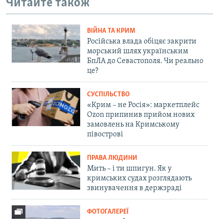
Читайте також
ВІЙНА ТА КРИМ
Російська влада обіцяє закрити
морський шлях українським
БпЛА до Севастополя. Чи реально
це?
СУСПІЛЬСТВО
«Крим – не Росія»: маркетплейс
Ozon припинив прийом нових
замовлень на Кримському
півострові
ПРАВА ЛЮДИНИ
Мить – і ти шпигун. Як у
кримських судах розглядають
звинувачення в держзраді
ФОТОГАЛЕРЕЇ