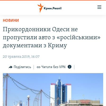
Доступність
посилання
Перейти
НОВИНИ
до
НОВИНИ
Прикордонники Одеси не
основного
ВОДА.КРИМ
матеріалу
пропустили авто з «російськими»
ВІДЕО ТА ФОТО
Перейти
документами з Криму
до
ПОЛІТИКА
основної
20 травень 2019, 16:07
БЛОГИ
навігації
Перейти
Поділитись
Читати без VPN
ПОГЛЯД
до
ІНТЕРВ'Ю
пошуку
ВСЕ ЗА ДЕНЬ
СПЕЦПРОЕКТИ
ЯК ОБІЙТИ БЛОКУВАННЯ
ДЕПОРТАЦІЯ