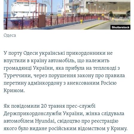
ВІДЕОУРОКИ «ELIFBE»
Русский
СВІДЧЕННЯ ОКУПАЦІЇ
Qırımtatar
УКРАЇНСЬКА ПРОБЛЕМА КРИМУ
Одеса
ДОЛУЧАЙСЯ!
ІНФОГРАФІКА
У порту Одеси українські прикордонники не
впустили в країну автомобіль, що належить
Усі сайти RFE/RL
громадянці України, яка прибула на теплоході з
Туреччини, через порушення закону про правила
перетину адмінкордону з анексованим Росією
Кримом.
Як повідомили 20 травня прес-службі
Держприкордонслужби України, жінка слідувала
автомобілем Hyundai, свідоцтво про реєстрацію
якого було видане російським відомством у Криму.