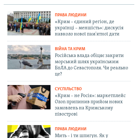
ПРАВА ЛЮДИНИ
«Крим – єдиний регіон, де
українці – меншість»: дискусія
навколо нової пам'ятної дати
ВІЙНА ТА КРИМ
Російська влада обіцяє закрити
морський шлях українським
БпЛА до Севастополя. Чи реально
це?
СУСПІЛЬСТВО
«Крим – не Росія»: маркетплейс
Ozon припинив прийом нових
замовлень на Кримському
півострові
ПРАВА ЛЮДИНИ
Мить – і ти шпигун. Як у