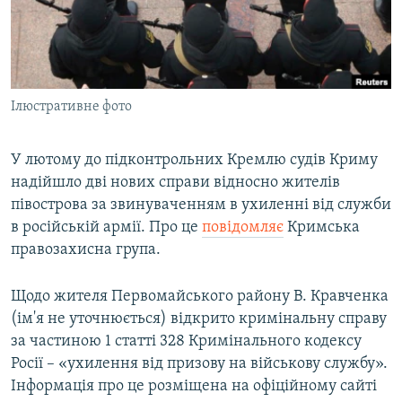
ВІДЕОУРОКИ «ELIFBE»
Русский
СВІДЧЕННЯ ОКУПАЦІЇ
Qırımtatar
УКРАЇНСЬКА ПРОБЛЕМА КРИМУ
Ілюстративне фото
ДОЛУЧАЙСЯ!
ІНФОГРАФІКА
У лютому до підконтрольних Кремлю судів Криму
надійшло дві нових справи відносно жителів
Усі сайти RFE/RL
півострова за звинуваченням в ухиленні від служби
в російській армії. Про це
повідомляє
Кримська
правозахисна група.
Щодо жителя Первомайського району В. Кравченка
(ім'я не уточнюється) відкрито кримінальну справу
за частиною 1 статті 328 Кримінального кодексу
Росії – «ухилення від призову на військову службу».
Інформація про це розміщена на офіційному сайті