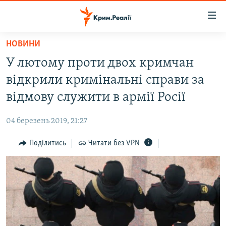
Доступність
посилання
Перейти
НОВИНИ
до
НОВИНИ
У лютому проти двох кримчан
основного
ВОДА.КРИМ
матеріалу
відкрили кримінальні справи за
ВІДЕО ТА ФОТО
Перейти
відмову служити в армії Росії
до
ПОЛІТИКА
основної
04 березень 2019, 21:27
БЛОГИ
навігації
Перейти
Поділитись
Читати без VPN
ПОГЛЯД
до
ІНТЕРВ'Ю
пошуку
ВСЕ ЗА ДЕНЬ
СПЕЦПРОЕКТИ
ЯК ОБІЙТИ БЛОКУВАННЯ
ДЕПОРТАЦІЯ