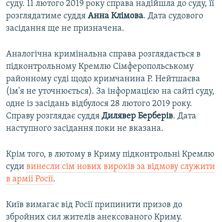
суду. 11 лютого 2019 року справа надійшла до суду, її
розглядатиме суддя
Анна Клімова
. Дата судового
засідання ще не призначена.
Аналогічна кримінальна справа розглядається в
підконтрольному Кремлю Сімферопольському
районному суді щодо кримчанина Р. Нейтшаєва
(ім'я не уточнюється). За інформацією на сайті суду,
одне із засідань відбулося 28 лютого 2019 року.
Справу розглядає суддя
Дилявер Берберів
. Дата
наступного засідання поки не вказана.
Крім того, в лютому в Криму підконтрольні Кремлю
суди
винесли сім нових вироків за відмову служити
в армії Росії
.
Київ вимагає від Росії припинити призов до
збройних сил жителів анексованого Криму.