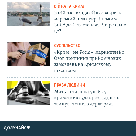
ВІЙНА ТА КРИМ
Російська влада обіцяє закрити
морський шлях українським
БпЛА до Севастополя. Чи реально
це?
СУСПІЛЬСТВО
«Крим – не Росія»: маркетплейс
Ozon припинив прийом нових
замовлень на Кримському
півострові
ПРАВА ЛЮДИНИ
Мить – і ти шпигун. Як у
кримських судах розглядають
звинувачення в держзраді
ДОЛУЧАЙСЯ!