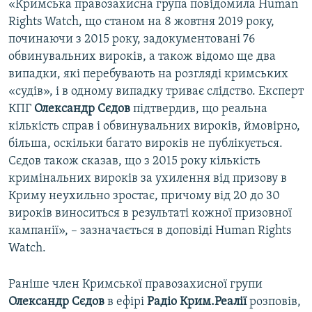
«Кримська правозахисна група повідомила Human
Rights Watch, що станом на 8 жовтня 2019 року,
починаючи з 2015 року, задокументовані 76
обвинувальних вироків, а також відомо ще два
випадки, які перебувають на розгляді кримських
«судів», і в одному випадку триває слідство. Експерт
КПГ
Олександр Сєдов
підтвердив, що реальна
кількість справ і обвинувальних вироків, ймовірно,
більша, оскільки багато вироків не публікується.
Сєдов також сказав, що з 2015 року кількість
кримінальних вироків за ухилення від призову в
Криму неухильно зростає, причому від 20 до 30
вироків виноситься в результаті кожної призовної
кампанії», – зазначається в доповіді Human Rights
Watch.
Раніше член Кримської правозахисної групи
Олександр Сєдов
в ефірі
Радіо Крим.Реалії
розповів,