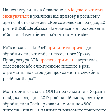
На початку липня в Севастополі
місцевого жителя
звинуватили
в ухиленні від призову в російську
армію. Як повідомляє «Комсомольская правда», 20-
річний
Гліб Щербаков
відмовився від проходження
військової служби «з політичних мотивів».
Київ вимагає від Росії
припинити призов
до
збройних сил жителів анексованого Криму.
Прокуратура АРК
просить кримчан
звертатися
телефоном або електронною поштою в разі
отримання повісток для проходження служби в
російській армії.
Моніторингова місія ООН з прав людини в Україні
повідомляла, що в 2017 році на військову службу в
збройні сили Росії призвали не менше 4800
жителів Криму. За даними тимчасового повіреного