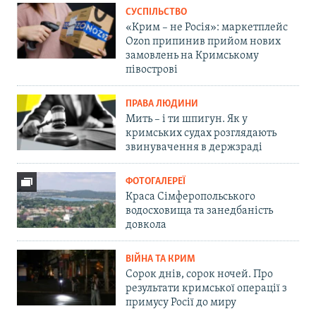
СУСПІЛЬСТВО
«Крим – не Росія»: маркетплейс
Ozon припинив прийом нових
замовлень на Кримському
півострові
ПРАВА ЛЮДИНИ
Мить – і ти шпигун. Як у
кримських судах розглядають
звинувачення в держзраді
ФОТОГАЛЕРЕЇ
Краса Сімферопольського
водосховища та занедбаність
довкола
ВІЙНА ТА КРИМ
Сорок днів, сорок ночей. Про
результати кримської операції з
примусу Росії до миру