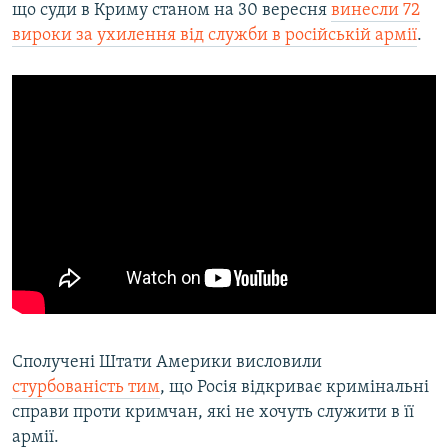
що суди в Криму станом на 30 вересня
винесли 72
вироки за ухилення від служби в російській армії
.
Сполучені Штати Америки висловили
стурбованість тим
, що Росія відкриває кримінальні
справи проти кримчан, які не хочуть служити в її
армії.