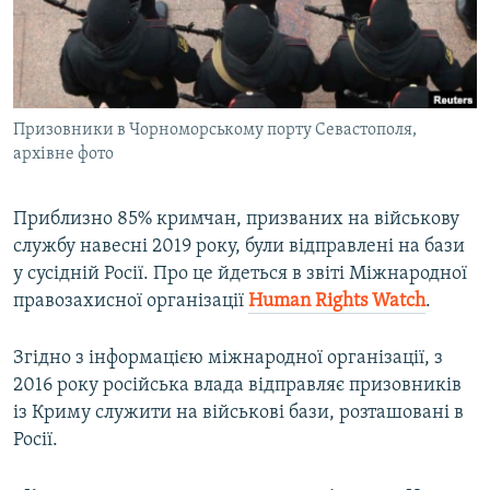
ВІДЕОУРОКИ «ELIFBE»
Русский
СВІДЧЕННЯ ОКУПАЦІЇ
Qırımtatar
УКРАЇНСЬКА ПРОБЛЕМА КРИМУ
Призовники в Чорноморському порту Севастополя,
ДОЛУЧАЙСЯ!
ІНФОГРАФІКА
архівне фото
Приблизно 85% кримчан, призваних на військову
Усі сайти RFE/RL
службу навесні 2019 року, були відправлені на бази
у сусідній Росії. Про це йдеться в звіті Міжнародної
правозахисної організації
Human Rights Watch
.
Згідно з інформацією міжнародної організації, з
2016 року російська влада відправляє призовників
із Криму служити на військові бази, розташовані в
Росії.