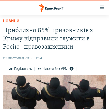
Доступність
посилання
Перейти
НОВИНИ
до
НОВИНИ
Приблизно 85% призовників з
основного
ВОДА.КРИМ
матеріалу
Криму відправили служити в
ВІДЕО ТА ФОТО
Перейти
Росію –правозахисники
до
ПОЛІТИКА
основної
03 листопад 2019, 11:54
БЛОГИ
навігації
Перейти
Поділитись
Читати без VPN
ПОГЛЯД
до
ІНТЕРВ'Ю
пошуку
ВСЕ ЗА ДЕНЬ
СПЕЦПРОЕКТИ
ЯК ОБІЙТИ БЛОКУВАННЯ
ДЕПОРТАЦІЯ