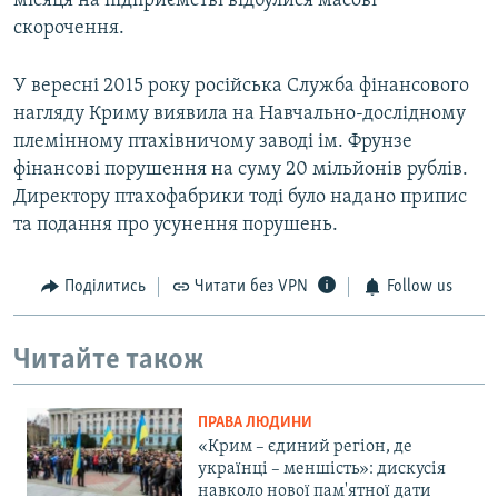
місяця на підприємстві відбулися масові
скорочення.
У вересні 2015 року російська Служба фінансового
нагляду Криму виявила на Навчально-дослідному
племінному птахівничому заводі ім. Фрунзе
фінансові порушення на суму 20 мільйонів рублів.
Директору птахофабрики тоді було надано припис
та подання про усунення порушень.
Поділитись
Читати без VPN
Follow us
Читайте також
ПРАВА ЛЮДИНИ
«Крим – єдиний регіон, де
українці – меншість»: дискусія
навколо нової пам'ятної дати