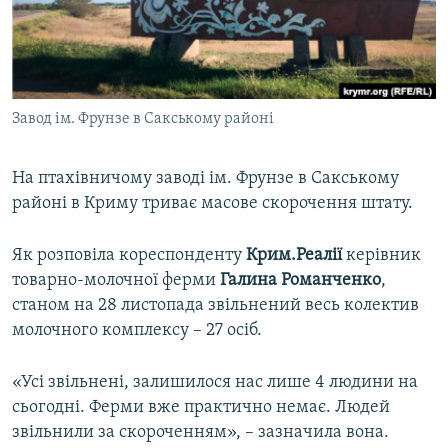
ВІДЕОУРОКИ «ELIFBE»
Русский
СВІДЧЕННЯ ОКУПАЦІЇ
Qırımtatar
УКРАЇНСЬКА ПРОБЛЕМА КРИМУ
Завод ім. Фрунзе в Сакському районі
ДОЛУЧАЙСЯ!
ІНФОГРАФІКА
На птахівничому заводі ім. Фрунзе в Сакському
районі в Криму триває масове скорочення штату.
Усі сайти RFE/RL
Як розповіла кореспонденту
Крим.Реалії
керівник
товарно-молочної ферми
Галина Романченко
,
станом на 28 листопада звільнений весь колектив
молочного комплексу – 27 осіб.
«Усі звільнені, залишилося нас лише 4 людини на
сьогодні. Ферми вже практично немає. Людей
звільнили за скороченням», – зазначила вона.