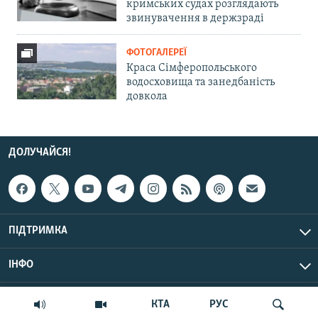
кримських судах розглядають
звинувачення в держзраді
ФОТОГАЛЕРЕЇ
Краса Сімферопольського
водосховища та занедбаність
довкола
ДОЛУЧАЙСЯ!
ПІДТРИМКА
ІНФО
© Крим.Реалії, 2026 | Усі права застережено.
КТА
РУС