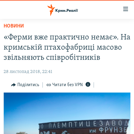
Доступність
посилання
Перейти
НОВИНИ
до
НОВИНИ
«Ферми вже практично немає». На
основного
ВОДА.КРИМ
матеріалу
кримській птахофабриці масово
ВІДЕО ТА ФОТО
Перейти
звільняють співробітників
до
ПОЛІТИКА
основної
28 листопад 2018, 22:41
БЛОГИ
навігації
Перейти
Поділитись
Читати без VPN
ПОГЛЯД
до
ІНТЕРВ'Ю
пошуку
ВСЕ ЗА ДЕНЬ
СПЕЦПРОЕКТИ
ЯК ОБІЙТИ БЛОКУВАННЯ
ДЕПОРТАЦІЯ