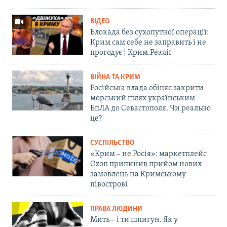
ВІДЕО
Блокада без сухопутної операції:
Крим сам себе не заправить і не
прогодує | Крим.Реалії
ВІЙНА ТА КРИМ
Російська влада обіцяє закрити
морський шлях українським
БпЛА до Севастополя. Чи реально
це?
СУСПІЛЬСТВО
«Крим – не Росія»: маркетплейс
Ozon припинив прийом нових
замовлень на Кримському
півострові
ПРАВА ЛЮДИНИ
Мить – і ти шпигун. Як у