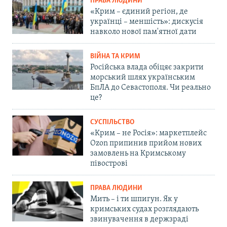
ПРАВА ЛЮДИНИ
«Крим – єдиний регіон, де
українці – меншість»: дискусія
навколо нової пам'ятної дати
ВІЙНА ТА КРИМ
Російська влада обіцяє закрити
морський шлях українським
БпЛА до Севастополя. Чи реально
це?
СУСПІЛЬСТВО
«Крим – не Росія»: маркетплейс
Ozon припинив прийом нових
замовлень на Кримському
півострові
ПРАВА ЛЮДИНИ
Мить – і ти шпигун. Як у
кримських судах розглядають
звинувачення в держзраді