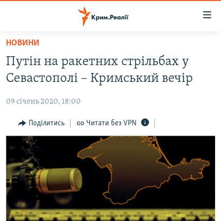
Доступність
посилання
Перейти
НОВИНИ
до
НОВИНИ
Путін на ракетних стрільбах у
основного
ВОДА.КРИМ
матеріалу
Севастополі – Кримський вечір
ВІДЕО ТА ФОТО
Перейти
до
09 січень 2020, 18:00
ПОЛІТИКА
основної
БЛОГИ
Поділитись
Читати без VPN
навігації
Перейти
ПОГЛЯД
до
ІНТЕРВ'Ю
пошуку
ВСЕ ЗА ДЕНЬ
СПЕЦПРОЕКТИ
ЯК ОБІЙТИ БЛОКУВАННЯ
ДЕПОРТАЦІЯ