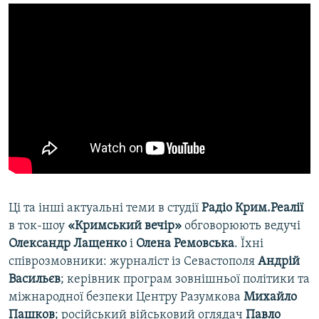
Ці та інші актуальні теми в студії
Радіо Крим.Реалії
в ток-шоу
«Кримський вечір»
обговорюють ведучі
Олександр Лащенко
і
Олена Ремовська
. Їхні
співрозмовники: журналіст із Севастополя
Андрій
Васильєв
; керівник програм зовнішньої політики та
міжнародної безпеки Центру Разумкова
Михайло
Пашков
; російський військовий оглядач
Павло