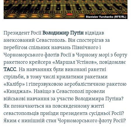
ВІДЕОУРОКИ «ELIFBE»
Русский
СВІДЧЕННЯ ОКУПАЦІЇ
Qırımtatar
УКРАЇНСЬКА ПРОБЛЕМА КРИМУ
Президент Росії
Володимир Путін
відвідав
ДОЛУЧАЙСЯ!
ІНФОГРАФІКА
анексований Севастополь. Він спостерігав за
перебігом спільних навчань Північного і
Чорноморського флотів Росії в Чорному морі з борту
ракетного крейсера «Маршал Устінов», повідомляє
Усі сайти RFE/RL
ТАСС
. На навчаннях були виконані ракетні
стрільби, в тому числі крилатими ракетами
«Калібр» і гіперзвуковою аеробалістичною ракетою
«Кинджал». Навіщо в Севастополі провели
військові навчання за участю Володимира Путіна?
Як позначаються на повсякденному житті
севастопольців приїзди президента сусідньої Росії?
Яким є нинішній стан Чорноморського флоту Росії?