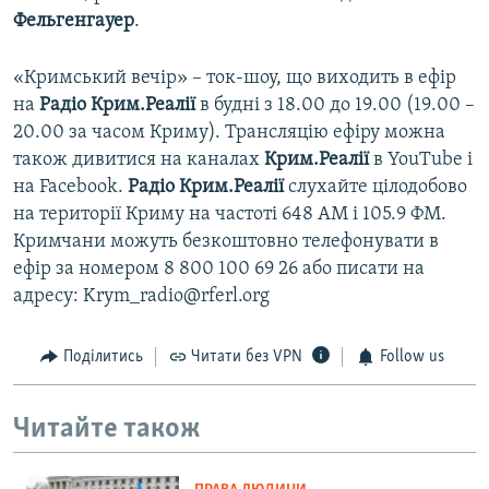
Фельгенгауер
.
«Кримський вечір» – ток-шоу, що виходить в ефір
на
Радіо Крим.Реалії
в будні з 18.00 до 19.00 (19.00 –
20.00 за часом Криму). Трансляцію ефіру можна
також дивитися на каналах
Крим.Реалії
в YouTube і
на Facebook.
Радіо Крим.Реалії
слухайте цілодобово
на території Криму на частоті 648 АМ і 105.9 ФМ.
Кримчани можуть безкоштовно телефонувати в
ефір за номером 8 800 100 69 26 або писати на
адресу: Krym_radio@rferl.org
Поділитись
Читати без VPN
Follow us
Читайте також