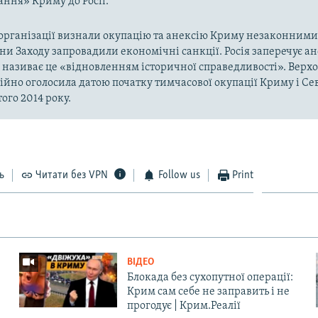
ння» Криму до Росії.
рганізації визнали окупацію та анексію Криму незаконними 
аїни Заходу запровадили економічні санкції. Росія заперечує а
а називає це «відновленням історичної справедливості». Верх
ійно оголосила датою початку тимчасової окупації Криму і Се
ого 2014 року.
ь
Читати без VPN
Follow us
Print
ВІДЕО
Блокада без сухопутної операції:
Крим сам себе не заправить і не
прогодує | Крим.Реалії