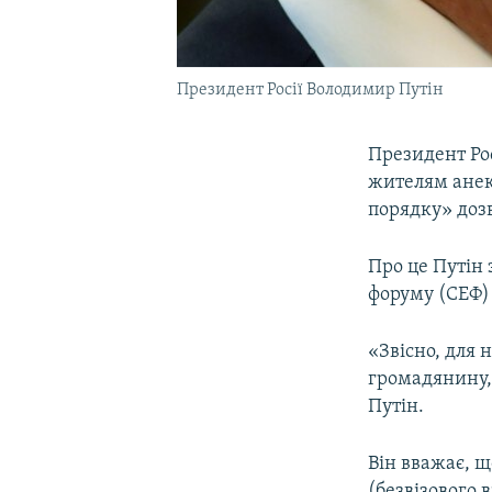
Президент Росії Володимир Путін
Президент Ро
жителям анек
порядку» дозв
Про це Путін 
форуму (СЕФ) 
«Звісно, для 
громадянину, 
Путін.
Він вважає, щ
(безвізового 