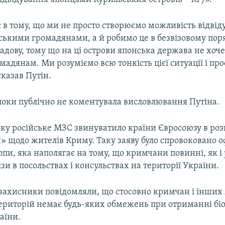
 в тому, що ми не просто створюємо можливість відві
ськими громадянами, а й робимо це в безвізовому поря
адову, тому що на ці острови японська держава не хоч
омадянам. Ми розуміємо всю тонкість цієї ситуації і пр
сказав Путін.
 поки публічно не коментувала висловлювання Путіна.
оку російське МЗС звинуватило країни Євросоюзу в роз
и» щодо жителів Криму. Таку заяву було спровоковано 
пи, яка наполягає на тому, що кримчани повинні, як і
зи в посольствах і консульствах на території України.
захисники повідомляли, що стосовно кримчан і інших
ериторій немає будь-яких обмежень при отриманні б
аїни.