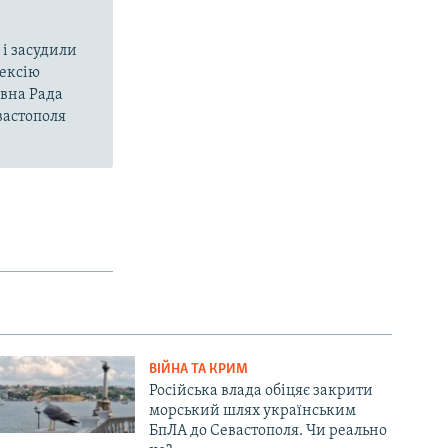
і засудили
нексію
овна Рада
вастополя
ВІЙНА ТА КРИМ
Російська влада обіцяє закрити
морський шлях українським
БпЛА до Севастополя. Чи реально