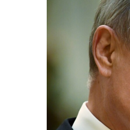
ВІДЕОУРОКИ «ELIFBE»
СВІДЧЕННЯ ОКУПАЦІЇ
УКРАЇНСЬКА ПРОБЛЕМА КРИМУ
ІНФОГРАФІКА