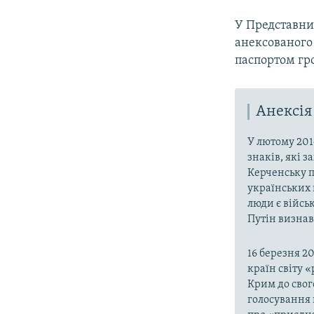
У Представни
анексованого 
паспортом гр
Анексія
У лютому 201
знаків, які 
Керченську п
українських 
люди є війсь
Путін визнав,
16 березня 2
країн світу 
Крим до свог
голосування 