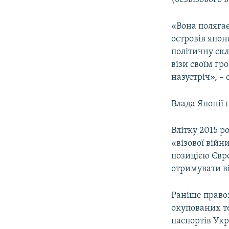
«Вона полягає
островів япон
політичну скл
візи своїм гр
назустріч», – 
Влада Японії
Влітку 2015 р
«візової війн
позицією Євро
отримувати ві
Раніше право
окупованих т
паспортів Укр