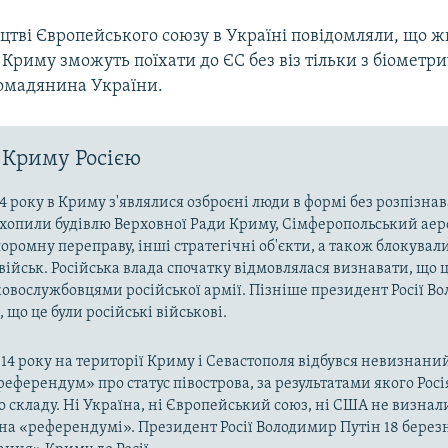
цтві Європейського союзу в Україні повідомляли, що ж
Криму зможуть поїхати до ЄС без віз тільки з біомет
омадянина України.
 Криму Росією
4 року в Криму з'являлися озброєні люди в формі без розпізна
захопили будівлю Верховної Ради Криму, Сімферопольський аер
оромну переправу, інші стратегічні об'єкти, а також блокували
військ. Російська влада спочатку відмовлялася визнавати, що ц
ковослужбовцями російської армії. Пізніше президент Росії В
 що це були російські військові.
014 року на території Криму і Севастополя відбувся невизнани
«референдум» про статус півострова, за результатами якого Рос
о складу. Ні Україна, ні Європейський союз, ні США не визнал
на «референдумі». Президент Росії Володимир Путін 18 берез