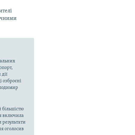
ителі
ричними
вальних
опорт,
 дії
і озброєні
олодимир
й більшістю
ія включила
и результати
ня оголосив