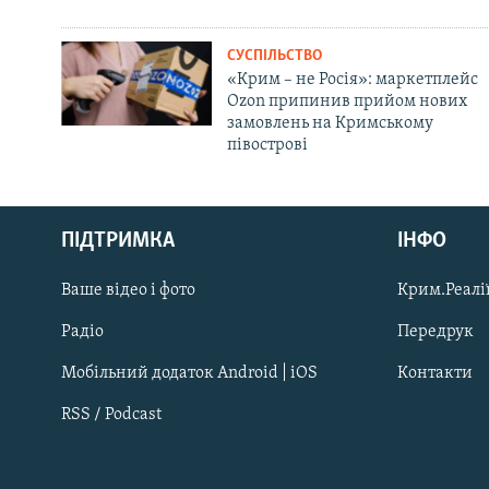
СУСПІЛЬСТВО
«Крим – не Росія»: маркетплейс
Ozon припинив прийом нових
замовлень на Кримському
півострові
Русский
ПІДТРИМКА
ІНФО
Qırımtatar
Ваше відео і фото
Крим.Реалії
ДОЛУЧАЙСЯ!
Радіо
Передрук
Мобільний додаток Android | iOS
Контакти
RSS / Podcast
Усі сайти RFE/RL