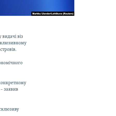
 видачі віз
ксклюзивному
стровів.
кономічного
 конкретному
 – заявив
ксклюзиву