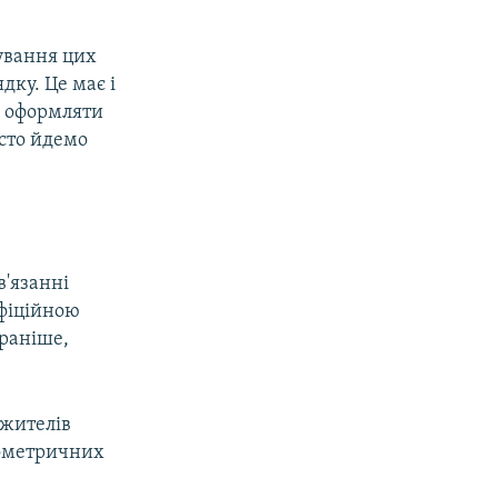
дування цих
дку. Це має і
е оформляти
осто йдемо
в'язанні
офіційною
 раніше,
 жителів
іометричних