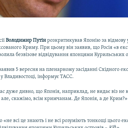
сії
Володимир
Путін
розкритикував Японію за відмову у
сованого Криму. При цьому він заявив, що Росія «в е
олила безвізове відвідування японцями Курильських о
заявив 5 вересня на пленарному засіданні Східного е
у Владивостоці, інформує ТАСС.
нас дуже дивно, що Японія, наприклад, не видає віз не
але, скажімо, всім кримчанам. Де Японія, а де Крим?»
о «не всі це знають і не всі розуміють тонкощі цього е
відвідування японцями Курильських островів –
КР
)».