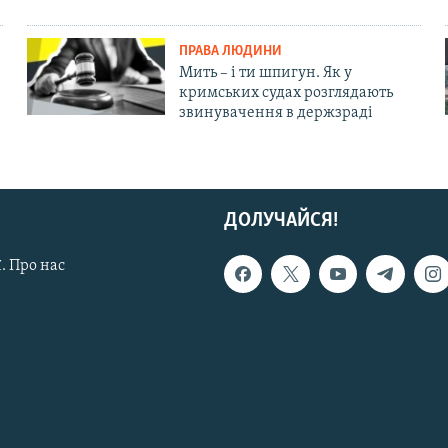
ПРАВА ЛЮДИНИ
Мить – і ти шпигун. Як у
кримських судах розглядають
звинувачення в держзраді
ДОЛУЧАЙСЯ!
. Про нас