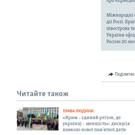
про «приєдна
Міжнародні о
дії Росії. Кр
півострова т
України офіц
Росією 20 лют
Поділитис
Читайте також
ПРАВА ЛЮДИНИ
«Крим – єдиний регіон, де
українці – меншість»: дискусія
навколо нової пам'ятної дати