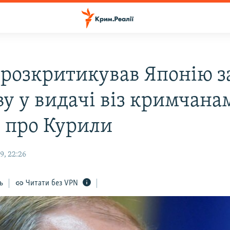
 розкритикував Японію з
у у видачі віз кримчанам
в про Курили
9, 22:26
ь
Читати без VPN