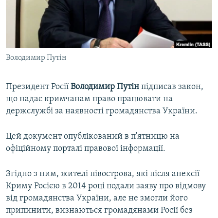
ВІДЕОУРОКИ «ELIFBE»
Русский
СВІДЧЕННЯ ОКУПАЦІЇ
Qırımtatar
УКРАЇНСЬКА ПРОБЛЕМА КРИМУ
Володимир Путін
ДОЛУЧАЙСЯ!
ІНФОГРАФІКА
Президент Росії
Володимир Путін
підписав закон,
що надає кримчанам право працювати на
Усі сайти RFE/RL
держслужбі за наявності громадянства України.
Цей документ опублікований в п'ятницю на
офіційному порталі правової інформації.
Згідно з ним, жителі півострова, які після анексії
Криму Росією в 2014 році подали заяву про відмову
від громадянства України, але не змогли його
припинити, визнаються громадянами Росії без