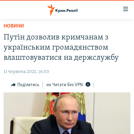
Доступність
посилання
Перейти
НОВИНИ
до
НОВИНИ
Путін дозволив кримчанам з
основного
ВОДА.КРИМ
матеріалу
українським громадянством
ВІДЕО ТА ФОТО
Перейти
влаштовуватися на держслужбу
до
ПОЛІТИКА
основної
11 червень 2021, 16:03
БЛОГИ
навігації
Перейти
Поділитись
Читати без VPN
ПОГЛЯД
до
ІНТЕРВ'Ю
пошуку
ВСЕ ЗА ДЕНЬ
СПЕЦПРОЕКТИ
ЯК ОБІЙТИ БЛОКУВАННЯ
ДЕПОРТАЦІЯ