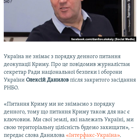
ВІДЕОУРОКИ «ELIFBE»
Русский
СВІДЧЕННЯ ОКУПАЦІЇ
Qırımtatar
УКРАЇНСЬКА ПРОБЛЕМА КРИМУ
ДОЛУЧАЙСЯ!
ІНФОГРАФІКА
Україна не знімає з порядку денного питання
деокупації Криму. Про це повідомив журналістам
Усі сайти RFE/RL
секретар Ради національної безпеки і оборони
України
Олексій Данилов
після закритого засідання
РНБО.
«Питання Криму ми не знімаємо з порядку
денного, тому що питання Криму також для нас є
ключовим. Ми свої землі, які належать Україні, ми
свою територіальну цілісність будемо захищати», –
передає слова Данилова
«Інтерфакс-Україна»
.