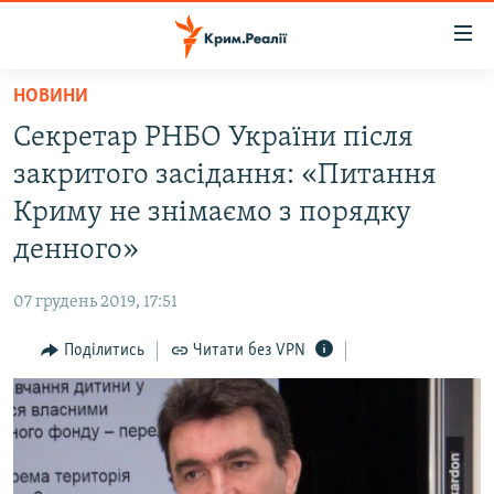
Доступність
посилання
Перейти
НОВИНИ
до
НОВИНИ
Секретар РНБО України після
основного
ВОДА.КРИМ
матеріалу
закритого засідання: «Питання
ВІДЕО ТА ФОТО
Перейти
Криму не знімаємо з порядку
до
ПОЛІТИКА
денного»
основної
БЛОГИ
навігації
07 грудень 2019, 17:51
Перейти
ПОГЛЯД
до
Поділитись
Читати без VPN
ІНТЕРВ'Ю
пошуку
ВСЕ ЗА ДЕНЬ
СПЕЦПРОЕКТИ
ЯК ОБІЙТИ БЛОКУВАННЯ
ДЕПОРТАЦІЯ