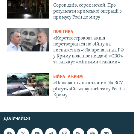
Сорок днів, сорок ночей. Про
результати кримської операції з
примусу Росії до миру
ПОЛІТИКА
«Короткострокова акція
перетворилася на війну на
виснаження»: Як пропаганда РФ
у Криму пояснює невдачі «СВО»
та залякує «мінними атаками»
ВІЙНА ТА КРИМ
«Полювання на колони». Як ЗСУ
ріжуть військову логістику Росії в
Криму
ДОЛУЧАЙСЯ!