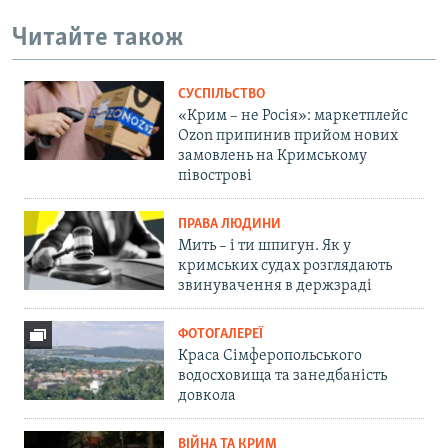
Читайте також
СУСПІЛЬСТВО
«Крим – не Росія»: маркетплейс
Ozon припинив прийом нових
замовлень на Кримському
півострові
ПРАВА ЛЮДИНИ
Мить – і ти шпигун. Як у
кримських судах розглядають
звинувачення в держзраді
ФОТОГАЛЕРЕЇ
Краса Сімферопольського
водосховища та занедбаність
довкола
ВІЙНА ТА КРИМ