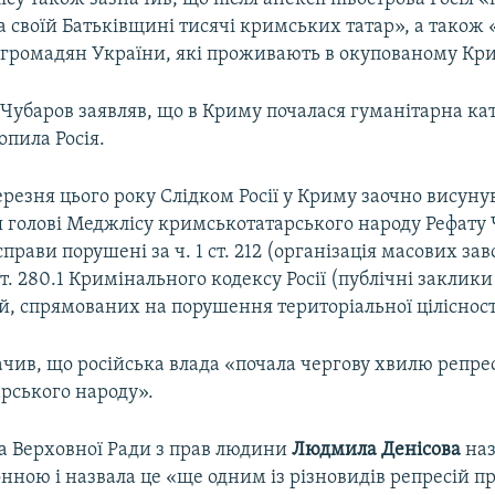
 своїй Батьківщині тисячі кримських татар», а також
і громадян України, які проживають в окупованому Кр
Чубаров заявляв, що в Криму почалася гуманітарна ка
опила Росія.
резня цього року Слідком Росії у Криму заочно висуну
 голові Меджлісу кримськотатарського народу Рефату 
прави порушені за ч. 1 ст. 212 (організація масових зав
1 ст. 280.1 Кримінального кодексу Росії (публічні заклики
й, спрямованих на порушення територіальної цілісності 
чив, що російська влада «почала чергову хвилю репре
рського народу».
 Верховної Ради з прав людини
Людмила Денісова
наз
нною і назвала це «ще одним із різновидів репресій п