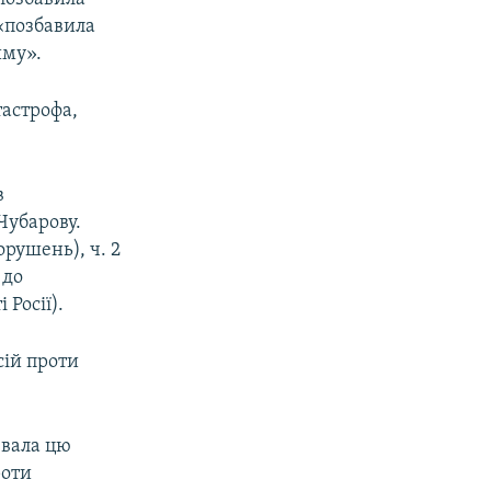
 «позбавила
иму».
тастрофа,
в
Чубарову.
орушень), ч. 2
 до
Росії).
сій проти
вала цю
роти