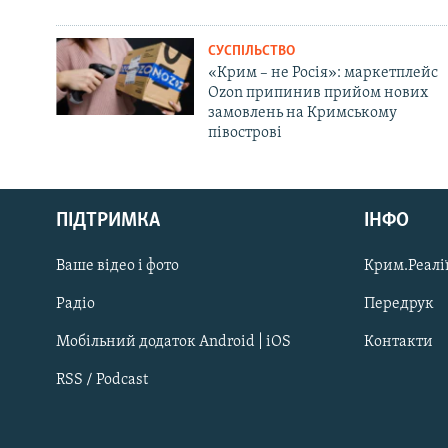
СУСПІЛЬСТВО
«Крим – не Росія»: маркетплейс
Ozon припинив прийом нових
замовлень на Кримському
півострові
Русский
ПІДТРИМКА
ІНФО
Qırımtatar
Ваше відео і фото
Крим.Реалії
ДОЛУЧАЙСЯ!
Радіо
Передрук
Мобільний додаток Android | iOS
Контакти
RSS / Podcast
Усі сайти RFE/RL