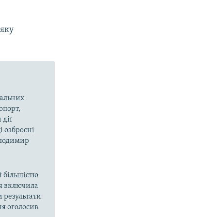
 яку
вальних
опорт,
 дії
і озброєні
олодимир
й більшістю
ія включила
и результати
ня оголосив