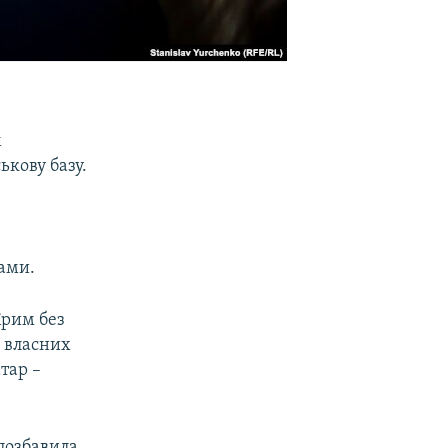
м
ькову базу.
рами.
Крим без
 власних
тар –
«позбавила