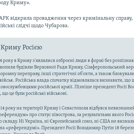
роду Криму».
АРК відкрила провадження через кримінальну справу,
йські слідчі щодо Чубарова.
 Криму Росією
4 року в Криму з'являлися озброєні люди в формі без розпізна
захопили будівлю Верховної Ради Криму, Сімферопольський аер
оромну переправу, інші стратегічні об'єкти, а також блокували
військ. Російська влада спочатку відмовлялася визнавати, що ц
ковослужбовцями російської армії. Пізніше президент Росії В
 що це були російські військові.
014 року на території Криму і Севастополя відбувся невизнани
«референдум» про статус півострова, за результатами якого Рос
о складу. Ні Україна, ні Європейський союз, ні США не визнал
на «референдумі». Президент Росії Володимир Путін 18 берез