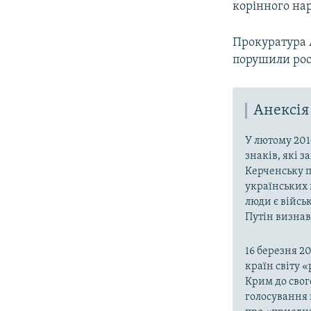
корінного на
Прокуратура 
порушили росі
Анексія
У лютому 201
знаків, які 
Керченську п
українських 
люди є війсь
Путін визнав,
16 березня 2
країн світу 
Крим до свог
голосування 