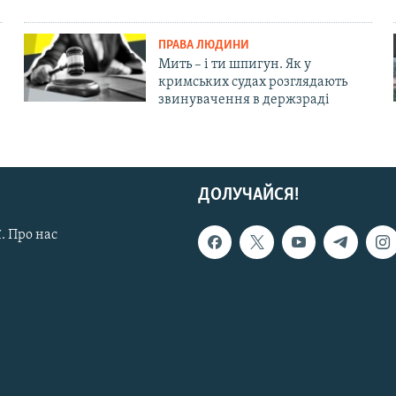
ПРАВА ЛЮДИНИ
Мить – і ти шпигун. Як у
кримських судах розглядають
звинувачення в держзраді
ДОЛУЧАЙСЯ!
. Про нас