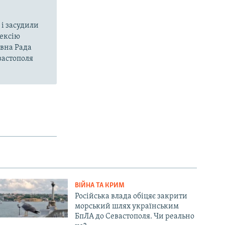
і засудили
нексію
овна Рада
вастополя
ВІЙНА ТА КРИМ
Російська влада обіцяє закрити
морський шлях українським
БпЛА до Севастополя. Чи реально