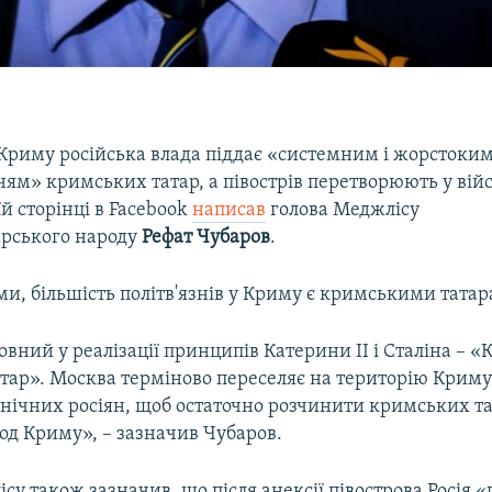
 Криму російська влада піддає «системним і жорстоки
ям» кримських татар, а півострів перетворюють у війс
їй сторінці в Facebook
написав
голова Меджлісу
рського народу
Рефат Чубаров
.
ми, більшість політв'язнів у Криму є кримськими тата
овний у реалізації принципів Катерини II і Сталіна – «
тар». Москва терміново переселяє на територію Криму
тнічних росіян, щоб остаточно розчинити кримських та
од Криму», – зазначив Чубаров.
су також зазначив, що після анексії півострова Росія 