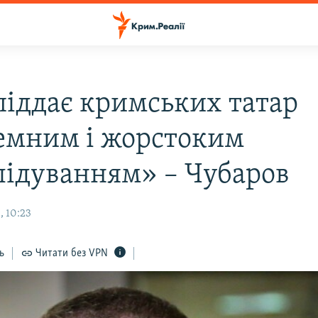
 піддає кримських татар
емним і жорстоким
лідуванням» – Чубаров
, 10:23
ь
Читати без VPN