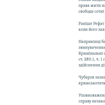
права жити на
свободи сотн
Раніше Рефат 
коли його зах
Наприкінці бе
звинувачення
Кримінальні с
ст. 280.1, ч. 
здійснення ді
Чубаров зазна
кримськотата
Уповноважена
справу незако