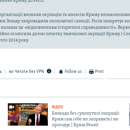
ння» Криму до Росії.
рганізації визнали окупацію та анексію Криму незаконними 
аїни Заходу запровадили економічні санкції. Росія заперечує а
а називає це «відновленням історичної справедливості». Верх
ійно оголосила датою початку тимчасової окупації Криму і Се
ого 2014 року.
ь
Читати без VPN
Follow us
Print
ВІДЕО
Блокада без сухопутної операції:
Крим сам себе не заправить і не
прогодує | Крим.Реалії