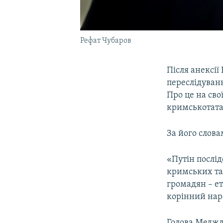
Рефат Чубаров
Після анексії
переслідуванн
Про це на сво
кримськотата
За його слова
«Путін послід
кримських та
громадян – е
корінний нар
Голова Меджлі