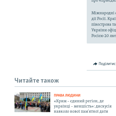
про «приєдна
Міжнародні о
дії Росії. Кр
півострова т
України офіц
Росією 20 лют
Поділитис
Читайте також
ПРАВА ЛЮДИНИ
«Крим – єдиний регіон, де
українці – меншість»: дискусія
навколо нової пам'ятної дати