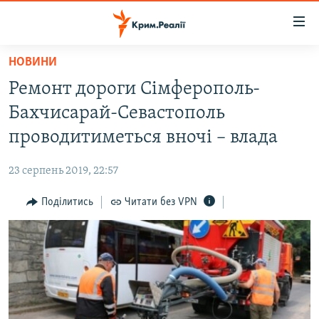
Доступність
посилання
Перейти
НОВИНИ
до
НОВИНИ
Ремонт дороги Сімферополь-
основного
ВОДА.КРИМ
матеріалу
Бахчисарай-Севастополь
ВІДЕО ТА ФОТО
Перейти
проводитиметься вночі – влада
до
ПОЛІТИКА
основної
23 серпень 2019, 22:57
БЛОГИ
навігації
Перейти
Поділитись
Читати без VPN
ПОГЛЯД
до
ІНТЕРВ'Ю
пошуку
ВСЕ ЗА ДЕНЬ
СПЕЦПРОЕКТИ
ЯК ОБІЙТИ БЛОКУВАННЯ
ДЕПОРТАЦІЯ