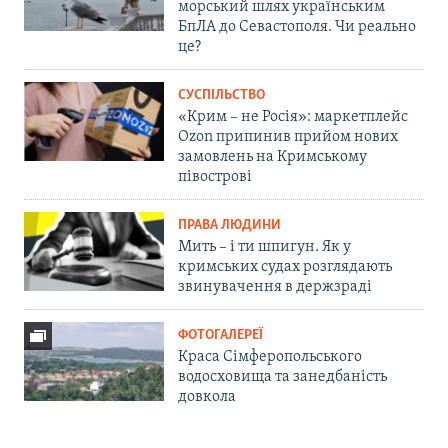
морський шлях українським
БпЛА до Севастополя. Чи реально
це?
СУСПІЛЬСТВО
«Крим – не Росія»: маркетплейс
Ozon припинив прийом нових
замовлень на Кримському
півострові
ПРАВА ЛЮДИНИ
Мить – і ти шпигун. Як у
кримських судах розглядають
звинувачення в держзраді
ФОТОГАЛЕРЕЇ
Краса Сімферопольського
водосховища та занедбаність
довкола