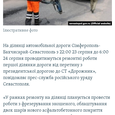
ВІДЕОУРОКИ «ELIFBE»
Русский
СВІДЧЕННЯ ОКУПАЦІЇ
Qırımtatar
УКРАЇНСЬКА ПРОБЛЕМА КРИМУ
Ілюстративне фото
ДОЛУЧАЙСЯ!
ІНФОГРАФІКА
На ділянці автомобільної дороги Сімферополь-
Бахчисарай-Севастополь з 22:00 23 серпня до 6:00
Усі сайти RFE/RL
24 серпня проводитимуться ремонтні роботи
першої ділянки дороги від перетину з
президентської дорогою до СТ «Дорожник»,
повідомляє прес-служба російського уряду
Севастополя.
«У рамках ремонту на ділянці планується провести
роботи з фрезерування зношеного, облаштування
двох шарів нового асфальтобетонного покриття