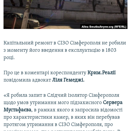
ВІДЕОУРОКИ «ELIFBE»
Русский
СВІДЧЕННЯ ОКУПАЦІЇ
Qırımtatar
УКРАЇНСЬКА ПРОБЛЕМА КРИМУ
ДОЛУЧАЙСЯ!
ІНФОГРАФІКА
Капітальний ремонт в СІЗО Сімферополя не робили
з моменту його введення в експлуатацію в 1803
році.
Усі сайти RFE/RL
Про це в коментарі кореспонденту
Крим.Реалії
повідомила адвокат
Ліля Гемеджі.
«Я робила запит в Слідчий ізолятор Сімферополя
щодо умов утримання мого підзахисного
Сервера
Мустафаєва
, в рамках якого я запросила відомості
про характеристики камер, в яких він перебував
протягом утримання в СІЗО Сімферополя, про