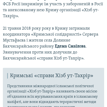
ФСБ Росії інкримінує їм участь у забороненій в Росії
та анексованому нею Криму організації «Хізб ут-
Тахрір».
21 травня 2018 року року в Криму затримали
координатора «Кримської солідарності» Сервера
Мустафаєва і жителя села Долинне
Бахчисарайського району
Едема Смаїлова
.
Звинувачення проти них долучили до
Бахчисарайської «справи Хізб ут-Тахрір».
Кримські «справи Хізб ут-Тахрір»
Представники міжнародної ісламської політичної
організації «Хізб ут-Тахрір» називають своєю місією
об'єднання всіх мусульманських країн в ісламському
халіфаті, але вони відкидають терористичні методи