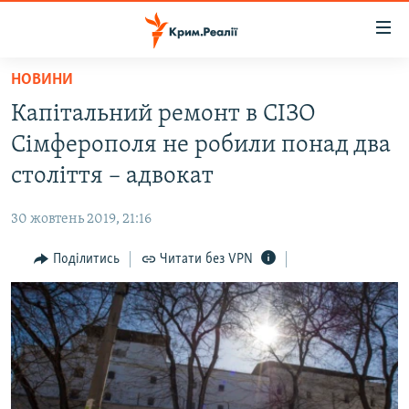
Доступність
посилання
Перейти
НОВИНИ
до
НОВИНИ
Капітальний ремонт в СІЗО
основного
ВОДА.КРИМ
матеріалу
Сімферополя не робили понад два
ВІДЕО ТА ФОТО
Перейти
століття – адвокат
до
ПОЛІТИКА
основної
30 жовтень 2019, 21:16
БЛОГИ
навігації
Перейти
Поділитись
Читати без VPN
ПОГЛЯД
до
ІНТЕРВ'Ю
пошуку
ВСЕ ЗА ДЕНЬ
СПЕЦПРОЕКТИ
ЯК ОБІЙТИ БЛОКУВАННЯ
ДЕПОРТАЦІЯ