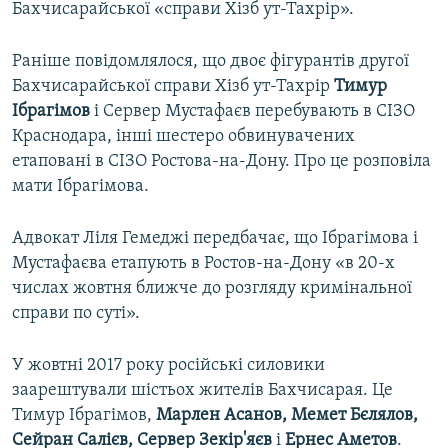
Бахчисарайської «справи Хізб ут-Тахрір».
Раніше повідомлялося, що двоє фігурантів другої
Бахчисарайської справи Хізб ут-Тахрір
Тимур
Ібрагімов
і Сервер Мустафаєв перебувають в СІЗО
Краснодара, інші шестеро обвинувачених
етаповані в СІЗО Ростова-на-Дону. Про це розповіла
мати Ібрагімова.
Адвокат Ліля Гемеджі передбачає, що Ібрагімова і
Мустафаєва етапують в Ростов-на-Дону «в 20-х
числах жовтня ближче до розгляду кримінальної
справи по суті».
У жовтні 2017 року російські силовики
заарештували шістьох жителів Бахчисарая. Це
Тимур Ібрагімов,
Марлен Асанов, Мемет Бєлялов,
Сейран Салієв, Сервер Зекір'яєв
і
Ернес Аметов
.