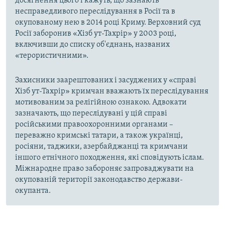
досягнення цього і кажуть, що зазнають
несправедливого переслідування в Росії та в
окупованому нею в 2014 році Криму. Верховний суд
Росії заборонив «Хізб ут-Тахрір» у 2003 році,
включивши до списку об'єднань, названих
«терористичними».
Захисники заарештованих і засуджених у «справі
Хізб ут-Тахрір» кримчан вважають їх переслідування
мотивованим за релігійною ознакою. Адвокати
зазначають, що переслідувані у цій справі
російськими правоохоронними органами –
переважно кримські татари, а також українці,
росіяни, таджики, азербайджанці та кримчани
іншого етнічного походження, які сповідують іслам.
Міжнародне право забороняє запроваджувати на
окупованій території законодавство держави-
окупанта.