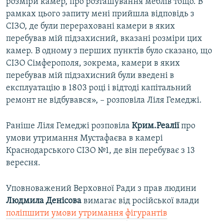
розміри камер, про розташування меблів тощо. В
рамках цього запиту мені прийшла відповідь з
СІЗО, де були перераховані камери в яких
перебував мій підзахисний, вказані розміри цих
камер. В одному з перших пунктів було сказано, що
СІЗО Сімферополя, зокрема, камери в яких
перебував мій підзахисний були введені в
експлуатацію в 1803 році і відтоді капітальний
ремонт не відбувався», – розповіла Ліля Гемеджі.
Раніше Ліля Гемеджі розповіла
Крим.Реалії
про
умови утримання Мустафаєва в камері
Краснодарського СІЗО №1, де він перебуває з 13
вересня.
Уповноважений Верховної Ради з прав людини
Людмила Денісова
вимагає від російської влади
поліпшити умови утримання фігурантів