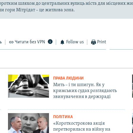
оротким шляхом до центральних вулиць міста для місцевих жи
ли гори Мітрідат – це житлова зона.
ь
Читати без VPN
Follow us
Print
ПРАВА ЛЮДИНИ
Мить – і ти шпигун. Як у
кримських судах розглядають
звинувачення в держзраді
ПОЛІТИКА
«Короткострокова акція
перетворилася на війну на