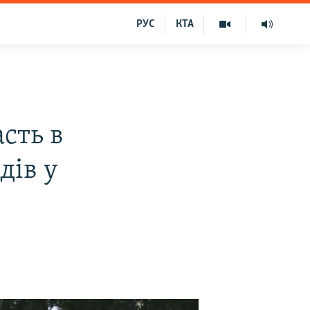
РУС
КТА
сть в
дів у