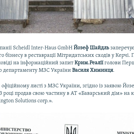
панії Scheidl Inter-Haus GmbH
Йозеф Шайдль
заперечу
го бізнесу в реставрації Мітридатських сходів у Керчі. 
повіді на інформаційний запит
Крим.Реалії
голови Пер
о департаменту МЗС України
Василя Химинця
.
 офіційному листі з МЗС України, згідно із заявою Йо
3 році продав свою частину в АТ «Баварський дім» на 
ngton Solutions corp.».