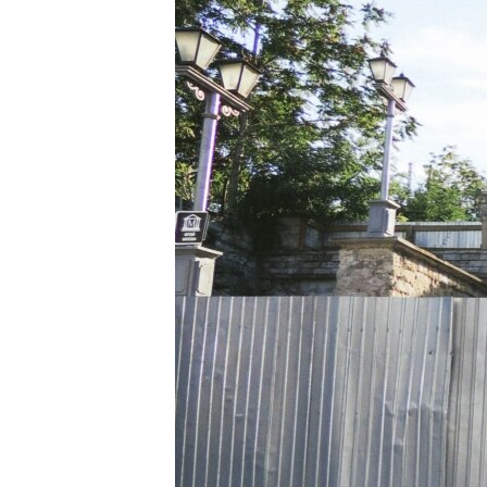
ВІДЕОУРОКИ «ELIFBE»
СВІДЧЕННЯ ОКУПАЦІЇ
УКРАЇНСЬКА ПРОБЛЕМА КРИМУ
ІНФОГРАФІКА