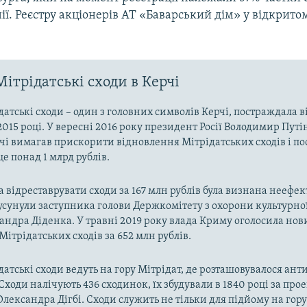
ї. Реєстру акціонерів АТ «Баварський дім» у відкрито
Мітрідатські сходи в Керчі
датські сходи – один з головних символів Керчі, постраждала в
2015 році. У вересні 2016 року президент Росії Володимир Путін
рчі вимагав прискорити відновлення Мітрідатських сходів і по
е понад 1 млрд рублів.
 відреставрувати сходи за 167 млн рублів була визнана неефе
 усунули заступника голови Держкомітету з охорони культурн
ндра Діденка. У травні 2019 року влада Криму оголосила нов
Мітрідатських сходів за 652 млн рублів.
датські сходи ведуть на гору Мітрідат, де розташовувалося ант
Сходи налічують 436 сходинок, їх збудували в 1840 році за про
лександра Дігбі. Сходи служить не тільки для підйому на гору 