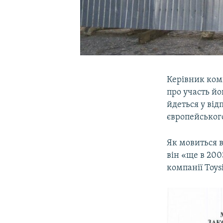
Керівник ком
про участь йо
йдеться у від
європейськог
Як мовиться в
він «ще в 200
компанії Toysi