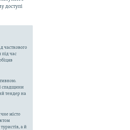
му доступі
ід часткового
 під час
обіцяв
ктивною.
ої спадщини
ий тендер на
ичне місто
ектом
туристів, а й