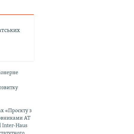
атських
іонерне
озвитку
х «Проєкту з
новниками АТ
 Inter-Haus
статутного