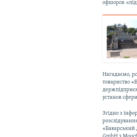
офшорок «під
Нагадаємо, р
товариство «
держпідприєм
установ сфери
Згідно з інф
розслідування
«Баварський д
GmbH з Моосб