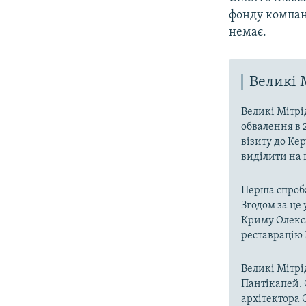
фонду компані
немає.
Великі 
Великі Мітрі
обвалення в 
візиту до Ке
виділити на ц
Перша спроба
Згодом за це
Криму Олекса
реставрацію 
Великі Мітрі
Пантікапей. 
архітектора О