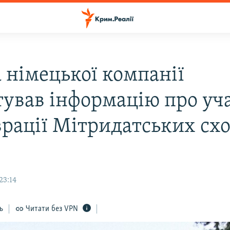
а німецької компанії
тував інформацію про уча
врації Мітридатських схо
23:14
ь
Читати без VPN