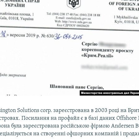
ington Solutions corp. зареєстрована в 2003 році на Бр
стровах. Посилання на профайл є в базі даних Offshore
вона була зареєстрована російською фірмою Andersen B
пеціалізується на створенні офшорних компаній і прода