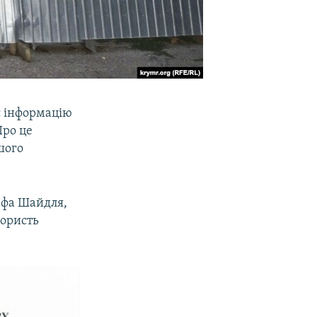
є інформацію
Про це
шого
зефа Шайдля,
користь