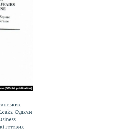
итанських
 Leaks. Судячи
usiness
жі готових