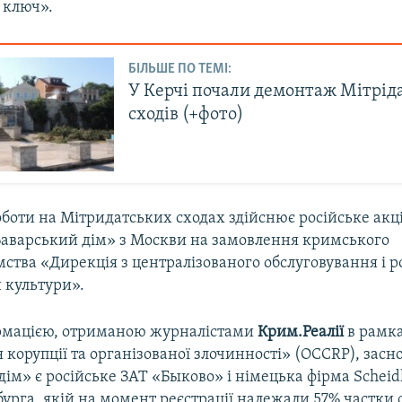
 ключ».
БІЛЬШЕ ПО ТЕМІ:
У Керчі почали демонтаж Мітрід
сходів (+фото)
оботи на Мітридатських сходах здійснює російське акц
Баварський дім» з Москви на замовлення кримського
ства «Дирекція з централізованого обслуговування і р
 культури».
ормацією, отриманою журналістами
Крим.Реалії
в рамка
 корупції та організованої злочинності» (OCCRP), зас
ім» є російське ЗАТ «Быково» і німецька фірма Scheidl
урга, якій на момент реєстрації належали 57% частки 