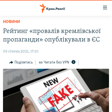
Доступність
посилання
Перейти
НОВИНИ
до
НОВИНИ
Рейтинг «провалів кремлівської
основного
ВОДА.КРИМ
матеріалу
пропаганди» опублікували в ЄС
ВІДЕО ТА ФОТО
Перейти
до
05 січень 2021, 17:01
ПОЛІТИКА
основної
БЛОГИ
Поділитись
Читати без VPN
навігації
Перейти
ПОГЛЯД
до
ІНТЕРВ'Ю
пошуку
ВСЕ ЗА ДЕНЬ
СПЕЦПРОЕКТИ
ЯК ОБІЙТИ БЛОКУВАННЯ
ДЕПОРТАЦІЯ