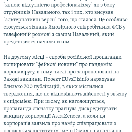
"явною відсутністю професіоналізму" як з боку
отруйників Навального, так і тих, хто висував
"альтернативні версії" того, що сталося. Це особливо
стосується зізнань ймовірного співробітника ФСБ у
телефонній розмові з самим Навальний, який
представився начальником.
На другому місці – спроби російської пропаганди
поширювати "фейкові новини" про пандемію
коронавірусу, в тому числі про запропоновані на
Заході вакцини. Проєкт EUvsDisinfo нарахував
близько 700 публікацій, в яких містилися
твердження, що не відповідають дійсності у зв'язку
з епідемією. При цьому, як наголошується,
пропаганда спочатку прагнула дискредитувати
вакцину корпорації AstraZeneca, а коли ця
корпорація заявила про намір співпрацювати з
російським інститутом імені Гамалії, нападки на