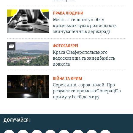
ПРАВА ЛЮДИНИ
Мить – і ти шпигун. Як у
кримських судах розглядають
звинувачення в держзраді
ФОТОГАЛЕРЕЇ
Краса Сімферопольського
водосховища та занедбаність
довкола
ВІЙНА ТА КРИМ
Сорок днів, сорок ночей. Про
результати кримської операції з
примусу Росії до миру
ДОЛУЧАЙСЯ!