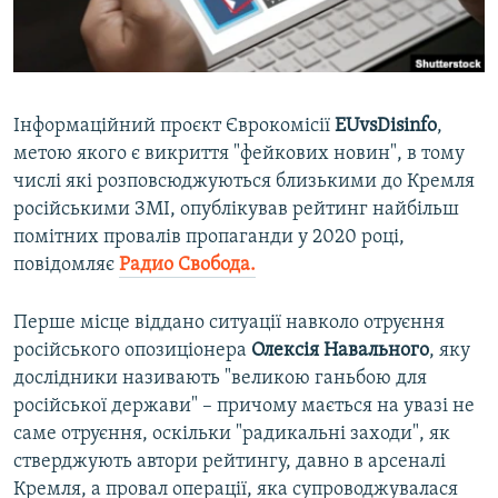
ВІДЕОУРОКИ «ELIFBE»
Русский
СВІДЧЕННЯ ОКУПАЦІЇ
Qırımtatar
УКРАЇНСЬКА ПРОБЛЕМА КРИМУ
Інформаційний проєкт Єврокомісії
EUvsDisinfo
,
ДОЛУЧАЙСЯ!
ІНФОГРАФІКА
метою якого є викриття "фейкових новин", в тому
числі які розповсюджуються близькими до Кремля
російськими ЗМІ, опублікував рейтинг найбільш
помітних провалів пропаганди у 2020 році,
Усі сайти RFE/RL
повідомляє
Радио Свобода.
Перше місце віддано ситуації навколо отруєння
російського опозиціонера
Олексія Навального
, яку
дослідники називають "великою ганьбою для
російської держави" – причому мається на увазі не
саме отруєння, оскільки "радикальні заходи", як
стверджують автори рейтингу, давно в арсеналі
Кремля, а провал операції, яка супроводжувалася