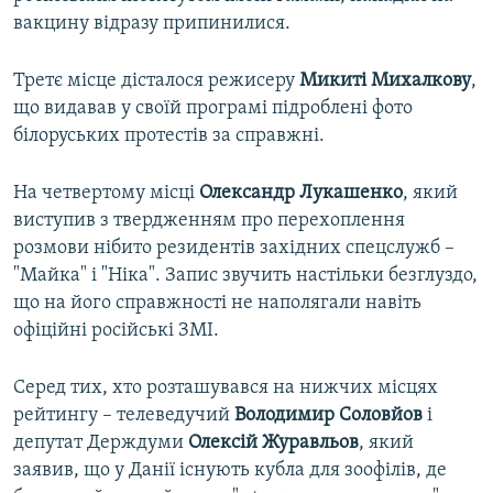
вакцину відразу припинилися.
Третє місце дісталося режисеру
Микиті Михалкову
,
що видавав у своїй програмі підроблені фото
білоруських протестів за справжні.
На четвертому місці
Олександр Лукашенко
, який
виступив з твердженням про перехоплення
розмови нібито резидентів західних спецслужб –
"Майка" і "Ніка". Запис звучить настільки безглуздо,
що на його справжності не наполягали навіть
офіційні російські ЗМІ.
Серед тих, хто розташувався на нижчих місцях
рейтингу – телеведучий
Володимир Соловйов
і
депутат Держдуми
Олексій Журавльов
, який
заявив, що у Данії існують кубла для зоофілів, де