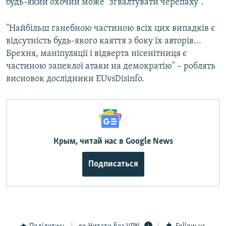
будь-який охочий може "зґвалтувати черепаху".
"Найбільш ганебною частиною всіх цих випадків є
відсутність будь-якого каяття з боку їх авторів...
Брехня, маніпуляції і відверта нісенітниця є
частиною запеклої атаки на демократію" – роблять
висновок дослідники EUvsDisinfo.
Крым, читай нас в Google News
Подписаться