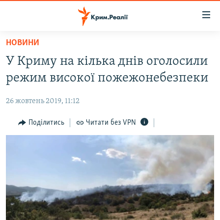
Доступність
посилання
Перейти
НОВИНИ
до
НОВИНИ
У Криму на кілька днів оголосили
основного
ВОДА.КРИМ
матеріалу
режим високої пожежонебезпеки
ВІДЕО ТА ФОТО
Перейти
до
26 жовтень 2019, 11:12
ПОЛІТИКА
основної
БЛОГИ
Поділитись
Читати без VPN
навігації
Перейти
ПОГЛЯД
до
ІНТЕРВ'Ю
пошуку
ВСЕ ЗА ДЕНЬ
СПЕЦПРОЕКТИ
ЯК ОБІЙТИ БЛОКУВАННЯ
ДЕПОРТАЦІЯ