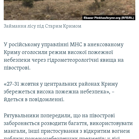
ВІДЕОУРОКИ «ELIFBE»
Русский
СВІДЧЕННЯ ОКУПАЦІЇ
Qırımtatar
Займання лісу під Старим Кримом
УКРАЇНСЬКА ПРОБЛЕМА КРИМУ
ДОЛУЧАЙСЯ!
ІНФОГРАФІКА
У російському управлінні МНС в анексованому
Криму оголосили режим високої пожежної
небезпеки через гідрометеорологічні явища на
Усі сайти RFE/RL
півострові.
«27-31 жовтня у центральних районах Криму
збережеться висока пожежна небезпека», –
йдеться в повідомленні.
Рятувальники попередили, що на півострові
забороняється розводити багаття, використовувати
мангали, інші пристосування з відкритим вогнем