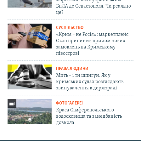
морський шлях українським
БпЛА до Севастополя. Чи реально
це?
СУСПІЛЬСТВО
«Крим – не Росія»: маркетплейс
Ozon припинив прийом нових
замовлень на Кримському
півострові
ПРАВА ЛЮДИНИ
Мить – і ти шпигун. Як у
кримських судах розглядають
звинувачення в держзраді
ФОТОГАЛЕРЕЇ
Краса Сімферопольського
водосховища та занедбаність
довкола