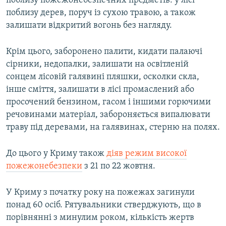
поблизу пожежонебезпечних предметів: у лісі
поблизу дерев, поруч із сухою травою, а також
залишати відкритий вогонь без нагляду.
Крім цього, заборонено палити, кидати палаючі
сірники, недопалки, залишати на освітленій
сонцем лісовій галявині пляшки, осколки скла,
інше сміття, залишати в лісі промаслений або
просочений бензином, гасом і іншими горючими
речовинами матеріал, забороняється випалювати
траву під деревами, на галявинах, стерню на полях.
До цього у Криму також
діяв режим високої
пожежонебезпеки
з 21 по 22 жовтня.
У Криму з початку року на пожежах загинули
понад 60 осіб. Рятувальники стверджують, що в
порівнянні з минулим роком, кількість жертв