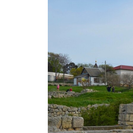
ВІДЕОУРОКИ «ELIFBE»
СВІДЧЕННЯ ОКУПАЦІЇ
УКРАЇНСЬКА ПРОБЛЕМА КРИМУ
ІНФОГРАФІКА