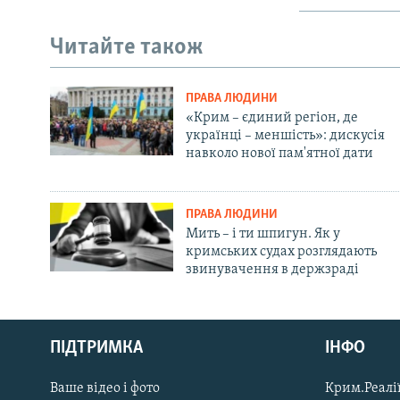
Читайте також
ПРАВА ЛЮДИНИ
«Крим – єдиний регіон, де
українці – меншість»: дискусія
навколо нової пам'ятної дати
ПРАВА ЛЮДИНИ
Мить – і ти шпигун. Як у
кримських судах розглядають
звинувачення в держзраді
Русский
ПІДТРИМКА
ІНФО
Qırımtatar
Ваше відео і фото
Крим.Реалії
ДОЛУЧАЙСЯ!