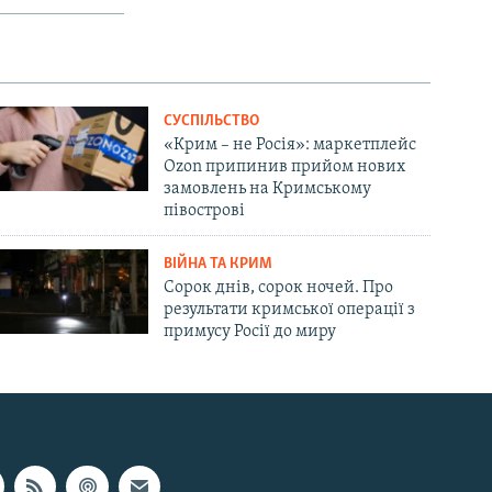
СУСПІЛЬСТВО
«Крим – не Росія»: маркетплейс
Ozon припинив прийом нових
замовлень на Кримському
півострові
ВІЙНА ТА КРИМ
Сорок днів, сорок ночей. Про
результати кримської операції з
примусу Росії до миру