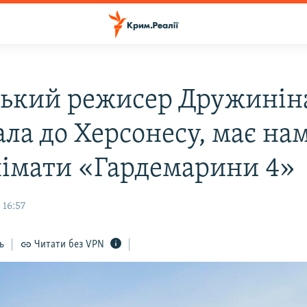
ський режисер Дружинін
ла до Херсонесу, має на
німати «Гардемарини 4»
 16:57
ь
Читати без VPN