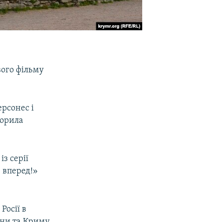
вого фільму
рсонес і
ворила
з серії
 вперед!»
Росії в
ни та Криму.