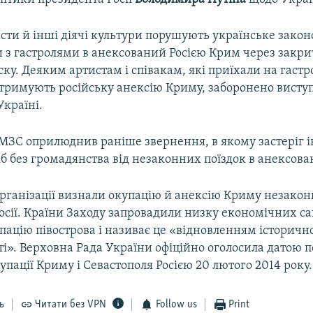
сти й інші діячі культури порушують українське закон
з гастролями в анексований Росією Крим через закри
ку. Деяким артистам і співакам, які приїхали на гастр
дтримують російську анексію Криму, заборонено висту
Україні.
МЗС оприлюднив раніше звернення, в якому застеріг 
іб без громадянства від незаконних поїздок в анексов
рганізації визнали окупацію й анексію Криму незакон
Росії. Країни Заходу запровадили низку економічних са
пацію півострова і називає це «відновленням історичн
і». Верховна Рада України офіційно оголосила датою 
упації Криму і Севастополя Росією 20 лютого 2014 року.
ь
Читати без VPN
Follow us
Print