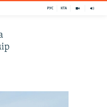
РУС
КТА
а
мір