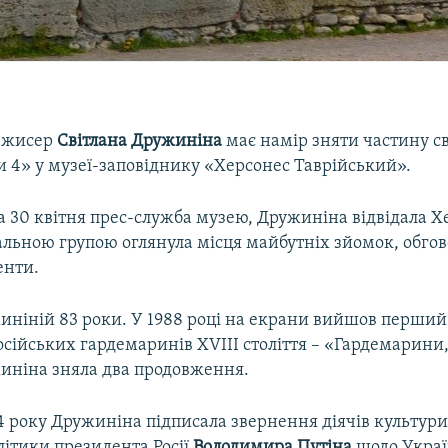
режисер
Світлана
Дружиніна
має намір зняти частину с
 4» у музеї-заповіднику «Херсонес Таврійський».
 30 квітня прес-служба музею, Дружиніна відвідала Хе
мальною групою оглянула місця майбутніх зйомок, обго
енти.
иніній 83 роки. У 1988 році на екрани вийшов перший і
осійських гардемаринів XVIII століття – «Гардемарини,
иніна зняла два продовження.
4 року Дружиніна підписала звернення діячів культури 
літики президента Росії
Володимира
Путіна
щодо Украї