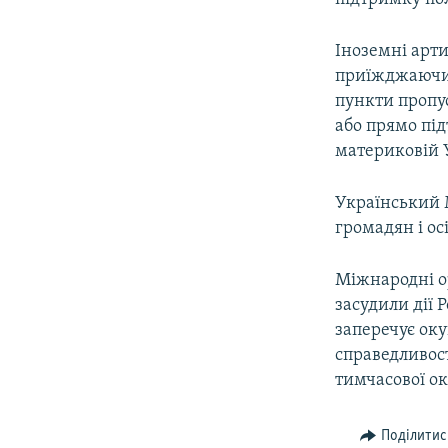
Іноземні арти
приїжджаючи 
пункти пропус
або прямо пі
материковій 
Український 
громадян і ос
Міжнародні о
засудили дії 
заперечує оку
справедливост
тимчасової ок
Поділитис