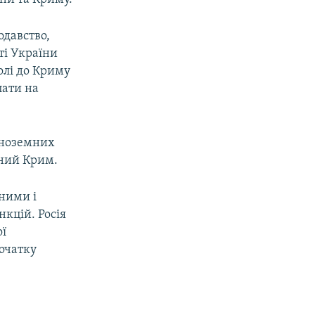
одавство,
ті України
олі до Криму
пати на
іноземних
аний Крим.
ними і
нкцій. Росія
ої
початку