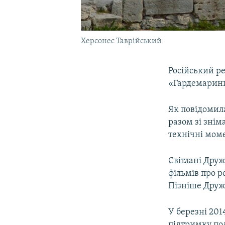
Херсонес Таврійський
Російський 
«Гардемарини
Як повідомила
разом зі зні
технічні мом
Світлані Друж
фільмів про р
Пізніше Друж
У березні 201
підтримку по