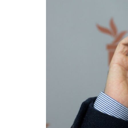
ВІДЕОУРОКИ «ELIFBE»
СВІДЧЕННЯ ОКУПАЦІЇ
УКРАЇНСЬКА ПРОБЛЕМА КРИМУ
ІНФОГРАФІКА