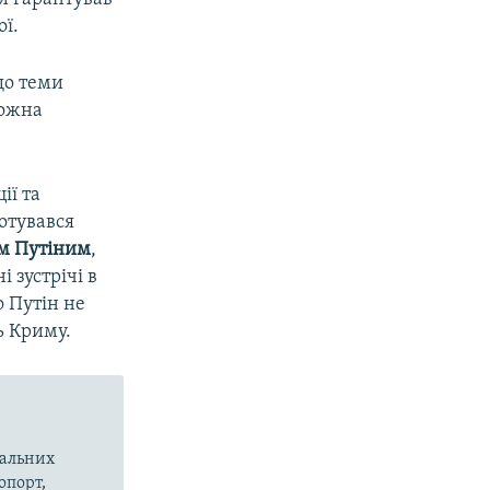
ої.
що теми
можна
ії та
отувався
м Путіним
,
 зустрічі в
 Путін не
ь Криму.
вальних
опорт,