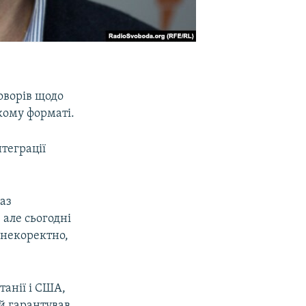
оворів щодо
якому форматі.
нтеграції
аз
 але сьогодні
 некоректно,
танії і США,
й гарантував