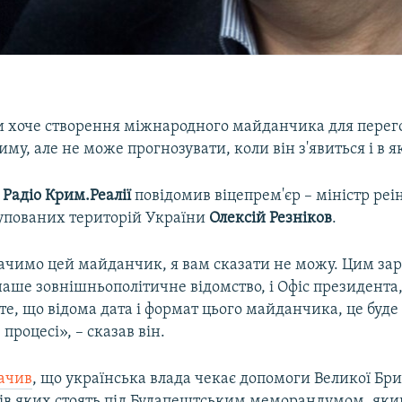
и хоче створення міжнародного майданчика для перег
иму, але не може прогнозувати, коли він з'явиться і в 
і
Радіо Крим.Реалії
повідомив віцепрем'єр – міністр реі
упованих територій України
Олексій Резніков
.
ачимо цей майданчик, я вам сказати не можу. Цим зар
наше зовнішньополітичне відомство, і Офіс президента,
те, що відома дата і формат цього майданчика, це буде
 процесі», – сказав він.
ачив
, що українська влада чекає допомоги Великої Бри
рів яких стоять під Будапештським меморандумом, яки