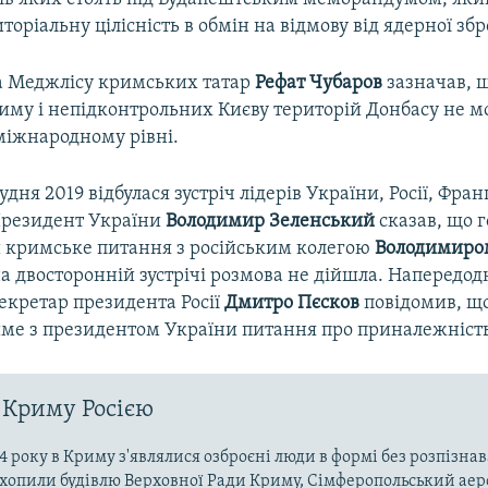
иторіальну цілісність в обмін на відмову від ядерної збр
а Меджлісу кримських татар
Рефат Чубаров
зазначав, 
риму і непідконтрольних Києву територій Донбасу не 
міжнародному рівні.
дня 2019 відбулася зустріч лідерів України, Росії, Франц
Президент України
Володимир Зеленський
сказав, що г
 кримське питання з російським колегою
Володимиро
на двосторонній зустрічі розмова не дійшла. Напередодні
екретар президента Росії
Дмитро Пєсков
повідомив, що
ме з президентом України питання про приналежніст
 Криму Росією
4 року в Криму з'являлися озброєні люди в формі без розпізна
захопили будівлю Верховної Ради Криму, Сімферопольський аер