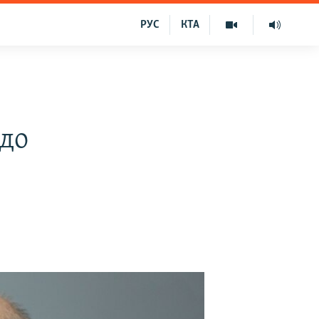
РУС
КТА
одо