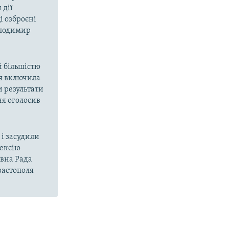
 дії
і озброєні
олодимир
й більшістю
ія включила
и результати
ня оголосив
і засудили
нексію
овна Рада
вастополя