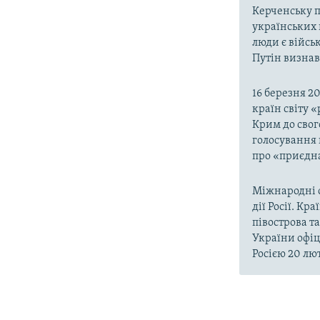
Керченську п
українських 
люди є війсь
Путін визнав,
16 березня 2
країн світу 
Крим до свог
голосування 
про «приєдна
Міжнародні о
дії Росії. Кр
півострова т
України офіц
Росією 20 лют