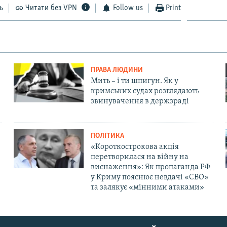
ь
Читати без VPN
Follow us
Print
ПРАВА ЛЮДИНИ
Мить – і ти шпигун. Як у
кримських судах розглядають
звинувачення в держзраді
ПОЛІТИКА
«Короткострокова акція
перетворилася на війну на
виснаження»: Як пропаганда РФ
у Криму пояснює невдачі «СВО»
та залякує «мінними атаками»