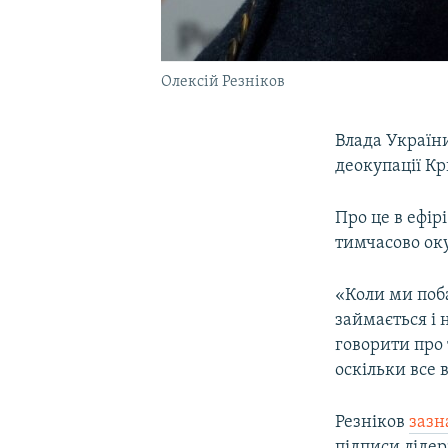
Олексій Резніков
Влада Україн
деокупації Кр
Про це в ефір
тимчасово ок
«Коли ми поб
займається і 
говорити про 
оскільки все в
Резніков
зазн
підписи ліде