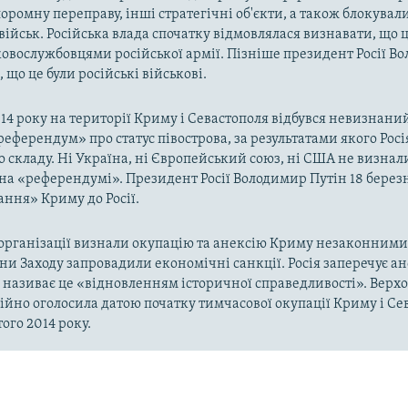
оромну переправу, інші стратегічні об'єкти, а також блокували
військ. Російська влада спочатку відмовлялася визнавати, що ц
ковослужбовцями російської армії. Пізніше президент Росії В
 що це були російські військові.
014 року на території Криму і Севастополя відбувся невизнани
«референдум» про статус півострова, за результатами якого Рос
о складу. Ні Україна, ні Європейський союз, ні США не визнал
на «референдумі». Президент Росії Володимир Путін 18 берез
ння» Криму до Росії.
рганізації визнали окупацію та анексію Криму незаконними 
аїни Заходу запровадили економічні санкції. Росія заперечує а
а називає це «відновленням історичної справедливості». Верх
ійно оголосила датою початку тимчасової окупації Криму і Се
ого 2014 року.