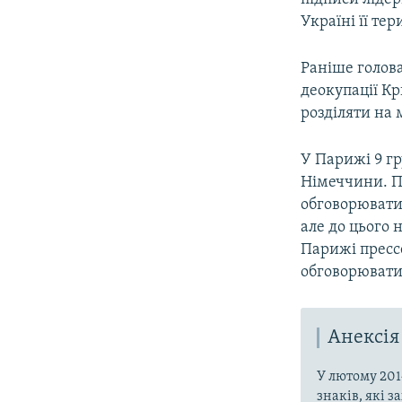
Україні її тер
Раніше голов
деокупації К
розділяти на 
У Парижі 9 гру
Німеччини. 
обговорювати
але до цього 
Парижі пресс
обговорювати
Анексія
У лютому 201
знаків, які 