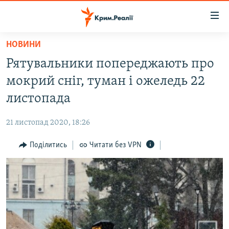
Доступність
посилання
Перейти
НОВИНИ
до
НОВИНИ
Рятувальники попереджають про
основного
ВОДА.КРИМ
матеріалу
мокрий сніг, туман і ожеледь 22
ВІДЕО ТА ФОТО
Перейти
листопада
до
ПОЛІТИКА
основної
21 листопад 2020, 18:26
БЛОГИ
навігації
Перейти
Поділитись
Читати без VPN
ПОГЛЯД
до
ІНТЕРВ'Ю
пошуку
ВСЕ ЗА ДЕНЬ
СПЕЦПРОЕКТИ
ЯК ОБІЙТИ БЛОКУВАННЯ
ДЕПОРТАЦІЯ