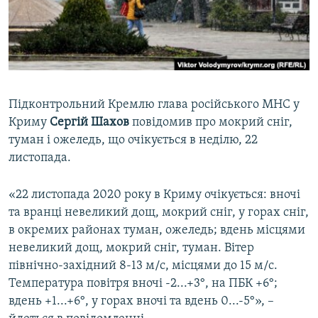
ВІДЕОУРОКИ «ELIFBE»
Русский
СВІДЧЕННЯ ОКУПАЦІЇ
Qırımtatar
УКРАЇНСЬКА ПРОБЛЕМА КРИМУ
ДОЛУЧАЙСЯ!
ІНФОГРАФІКА
Підконтрольний Кремлю глава російського МНС у
Криму
Сергій Шахов
повідомив про мокрий сніг,
туман і ожеледь, що очікується в неділю, 22
Усі сайти RFE/RL
листопада.
«22 листопада 2020 року в Криму очікується: вночі
та вранці невеликий дощ, мокрий сніг, у горах сніг,
в окремих районах туман, ожеледь; вдень місцями
невеликий дощ, мокрий сніг, туман. Вітер
північно-західний 8-13 м/с, місцями до 15 м/с.
Температура повітря вночі -2...+3°, на ПБК +6°;
вдень +1...+6°, у горах вночі та вдень 0...-5°», –