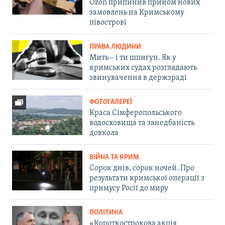
Ozon припинив прийом нових
замовлень на Кримському
півострові
ПРАВА ЛЮДИНИ
Мить – і ти шпигун. Як у
кримських судах розглядають
звинувачення в держзраді
ФОТОГАЛЕРЕЇ
Краса Сімферопольського
водосховища та занедбаність
довкола
ВІЙНА ТА КРИМ
Сорок днів, сорок ночей. Про
результати кримської операції з
примусу Росії до миру
ПОЛІТИКА
«Короткострокова акція