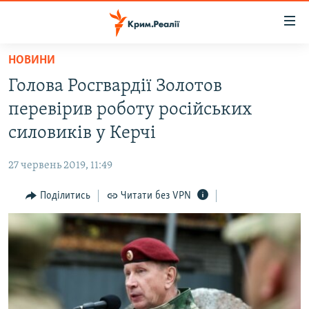
Доступність
посилання
Перейти
НОВИНИ
до
НОВИНИ
Голова Росгвардії Золотов
основного
ВОДА.КРИМ
матеріалу
перевірив роботу російських
ВІДЕО ТА ФОТО
Перейти
силовиків у Керчі
до
ПОЛІТИКА
основної
27 червень 2019, 11:49
БЛОГИ
навігації
Перейти
Поділитись
Читати без VPN
ПОГЛЯД
до
ІНТЕРВ'Ю
пошуку
ВСЕ ЗА ДЕНЬ
СПЕЦПРОЕКТИ
ЯК ОБІЙТИ БЛОКУВАННЯ
ДЕПОРТАЦІЯ