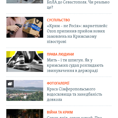
БпЛА до Севастополя. Чи реально
це?
СУСПІЛЬСТВО
«Крим – не Росія»: маркетплейс
Ozon припинив прийом нових
замовлень на Кримському
півострові
ПРАВА ЛЮДИНИ
Мить – і ти шпигун. Як у
кримських судах розглядають
звинувачення в держзраді
ФОТОГАЛЕРЕЇ
Краса Сімферопольського
водосховища та занедбаність
довкола
ВІЙНА ТА КРИМ