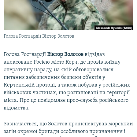
ВІДЕОУРОКИ «ELIFBE»
Русский
СВІДЧЕННЯ ОКУПАЦІЇ
Qırımtatar
УКРАЇНСЬКА ПРОБЛЕМА КРИМУ
Голова Росгвардії Віктор Золотов
ДОЛУЧАЙСЯ!
ІНФОГРАФІКА
Голова Росгвардії
Віктор
Золотов
відвідав
анексоване Росією місто Керч, де провів виїзну
Усі сайти RFE/RL
оперативну нараду, на якій обговорювалися
питання забезпечення безпеки об'єктів у
Керченській протоці, а також побував у російських
військових частинах, що розташовані на території
міста. Про це повідомляє прес-служба російського
відомства.
Зазначається, що Золотов проінспектував морський
загін окремої бригади особливого призначення і