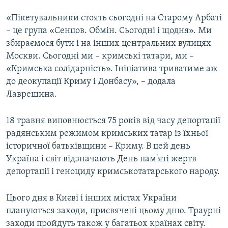
«Пікетувальники стоять сьогодні на Старому Арбаті
– це група «Сенцов. Обмін. Сьогодні і щодня». Ми
збираємося бути і на інших центральних вулицях
Москви. Сьогодні ми – кримські татари, ми –
«Кримська солідарність». Ініціатива триватиме аж
до деокупації Криму і Донбасу», – додала
Лаврешина.
18 травня виповнюється 75 років від часу депортації
радянським режимом кримських татар із їхньої
історичної батьківщини – Криму. В цей день
Україна і світ відзначають День пам'яті жертв
депортації і геноциду кримськотатарського народу.
Цього дня в Києві і інших містах України
плануються заходи, присвячені цьому дню. Траурні
заходи пройдуть також у багатьох країнах світу.