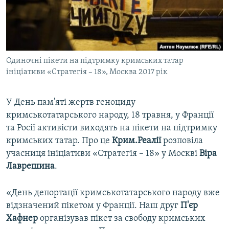
ВІДЕОУРОКИ «ELIFBE»
Русский
СВІДЧЕННЯ ОКУПАЦІЇ
Qırımtatar
УКРАЇНСЬКА ПРОБЛЕМА КРИМУ
Одиночні пікети на підтримку кримських татар
ДОЛУЧАЙСЯ!
ІНФОГРАФІКА
ініціативи «Стратегія – 18», Москва 2017 рік
У День пам'яті жертв геноциду
Усі сайти RFE/RL
кримськотатарського народу, 18 травня, у Франції
та Росії активісти виходять на пікети на підтримку
кримських татар. Про це
Крим.Реалії
розповіла
учасниця ініціативи «Стратегія – 18» у Москві
Віра
Лаврешина
.
«День депортації кримськотатарського народу вже
відзначений пікетом у Франції. Наш друг
П'єр
Хафнер
організував пікет за свободу кримських