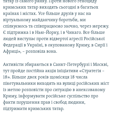
татар із самого ранку. Проти нового геноциду
кримських татар виходять сьогодні в багатьох
країнах і містах. Усе більше друзів у нас на
віртуальному майданчику боротьби, ми
спілкуємось та співпрацюємо заочно, через мережу.
Є підтримка і в Нью-Йорку, і в Чикаго. Все більше
людей виступає проти відвертої агресії Російської
Федерації в Україні, в окупованому Криму, в Сирії і
Африці», – розповіла вона.
Активісти збираються в Санкт-Петербурзі і Москві,
тут пройде постійна акція ініціативи «Стратегія –
18». Більше двох років щомісяця 18 числа
пікетувальники виходять на вулиці російських міст
із метою розповісти про ситуацію в анексованому
Криму, інформувати російське суспільство про
факти порушення прав і свобод людини,
підтримати кримських татар.