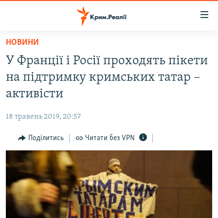
Доступність
посилання
Перейти
НОВИНИ
до
НОВИНИ
У Франції і Росії проходять пікети
основного
ВОДА.КРИМ
матеріалу
на підтримку кримських татар –
ВІДЕО ТА ФОТО
Перейти
активісти
до
ПОЛІТИКА
основної
18 травень 2019, 20:57
БЛОГИ
навігації
Перейти
Поділитись
Читати без VPN
ПОГЛЯД
до
ІНТЕРВ'Ю
пошуку
ВСЕ ЗА ДЕНЬ
СПЕЦПРОЕКТИ
ЯК ОБІЙТИ БЛОКУВАННЯ
ДЕПОРТАЦІЯ