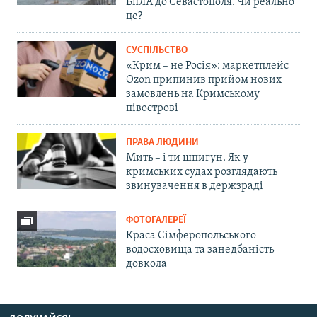
БпЛА до Севастополя. Чи реально
це?
СУСПІЛЬСТВО
«Крим – не Росія»: маркетплейс
Ozon припинив прийом нових
замовлень на Кримському
півострові
ПРАВА ЛЮДИНИ
Мить – і ти шпигун. Як у
кримських судах розглядають
звинувачення в держзраді
ФОТОГАЛЕРЕЇ
Краса Сімферопольського
водосховища та занедбаність
довкола