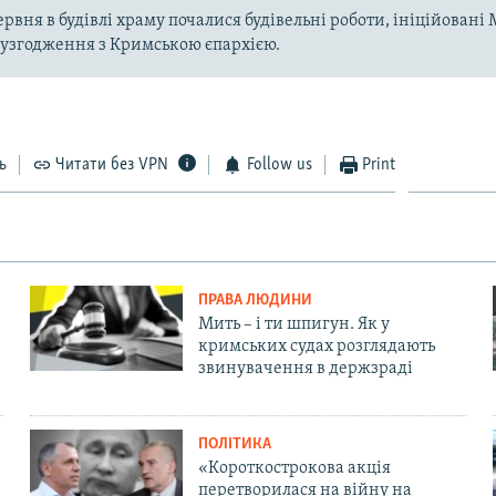
ервня в будівлі храму почалися будівельні роботи, ініційован
 узгодження з Кримською єпархією.
ь
Читати без VPN
Follow us
Print
ПРАВА ЛЮДИНИ
Мить – і ти шпигун. Як у
кримських судах розглядають
звинувачення в держзраді
ПОЛІТИКА
«Короткострокова акція
перетворилася на війну на