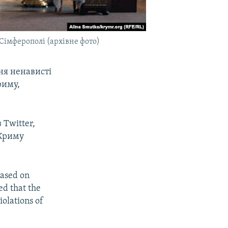
Сімферополі (архівне фото)
ня ненависті
риму,
 Twitter,
 Криму
based on
ed that the
iolations of