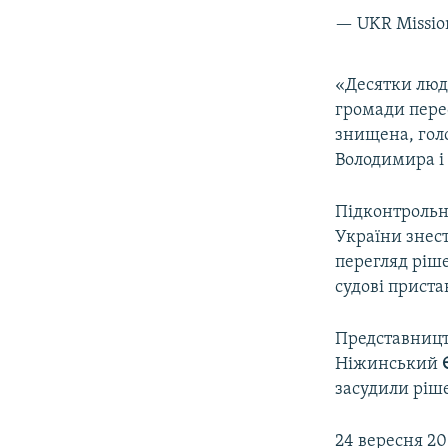
— UKR Missio
«Десятки люде
громади пере
знищена, гол
Володимира і 
Підконтрольни
України знест
перегляд ріш
судові приста
Представницт
Ніжинський
засудили ріше
24 вересня 20