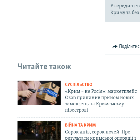
У середині ч
Криму та без
Поділитис
Читайте також
СУСПІЛЬСТВО
«Крим – не Росія»: маркетплейс
Ozon припинив прийом нових
замовлень на Кримському
півострові
ВІЙНА ТА КРИМ
Сорок днів, сорок ночей. Про
результати кримської операції з