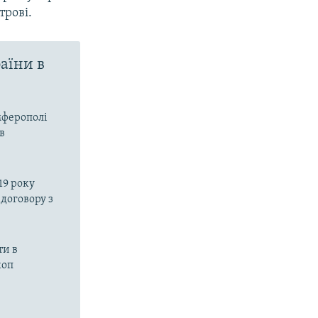
трові.
аїни в
мферополі
в
19 року
договору з
ти в
коп