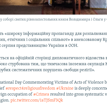
 соборі святих рівноапостольних князя Володимира і Ольги у 
ить «широку інформаційну пропаганду для розпалюван
их, етнічних і соціальних спільнот» в анексованому К
2 серпня представництво України в ООН.
ться на офіційній сторінці дипломатичного відомства в
боко стурбована тим, що тимчасова іноземна окупація
рубих систематичних порушень свободи релігії».
national Day Commemorating Victims of Acts of Violence 
lief
#respect4religiousfreedom
#Ukraine
is deeply concern
eign occupation of
#Crimea
resulted into gross systematic v
igion.
pic.twitter.com/1aTJSmF3Qk