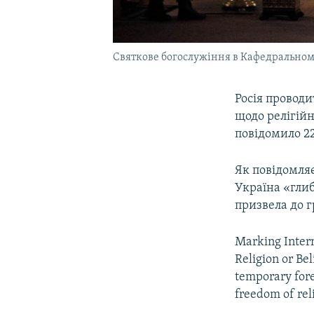
Святкове богослужіння в Кафедральному
Росія провод
щодо релігійн
повідомило 2
Як повідомляє
Україна «гли
призвела до г
Marking Inter
Religion or Be
temporary for
freedom of rel