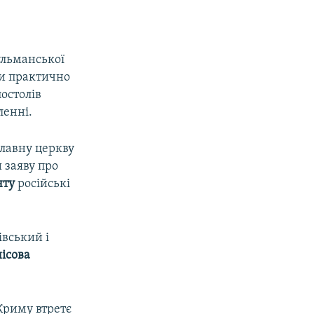
ульманської
ни практично
остолів
ленні.
славну церкву
 заяву про
нту
російські
вський і
ісова
 Криму втретє