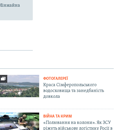
і Мінмайна
ФОТОГАЛЕРЕЇ
Краса Сімферопольського
водосховища та занедбаність
довкола
ВІЙНА ТА КРИМ
«Полювання на колони». Як ЗСУ
ріжуть військову логістику Росії в