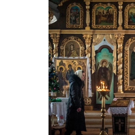
ВІДЕОУРОКИ «ELIFBE»
СВІДЧЕННЯ ОКУПАЦІЇ
УКРАЇНСЬКА ПРОБЛЕМА КРИМУ
ІНФОГРАФІКА