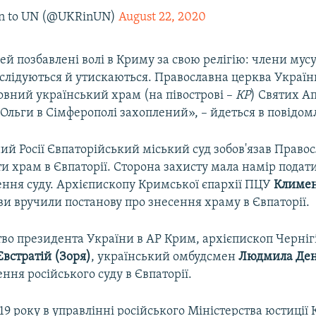
n to UN (@UKRinUN)
August 22, 2020
й позбавлені волі в Криму за свою релігію: члени мус
слідуються й утискаються. Православна церква Украї
овний український храм (на півострові –
КР
) Святих Ап
Ольги в Сімферополі захоплений», – йдеться в повідом
й Росії Євпаторійський міський суд зобов'язав Право
и храм в Євпаторії. Сторона захисту мала намір подати
ення суду. Архієпископу Кримської єпархії ПЦУ
Климе
ви вручили постанову про знесення храму в Євпаторії.
во президента України в АР Крим, архієпископ Чернігі
Євстратій (Зоря)
, український омбудсмен
Людмила Ден
ння російського суду в Євпаторії.
19 року в управлінні російського Міністерства юстиції