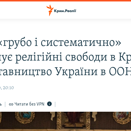
 «грубо і систематично»
ує релігійні свободи в К
тавництво України в ОО
, 20:10
ь
Читати без VPN