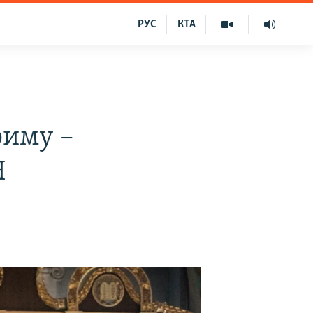
РУС
КТА
риму –
Н