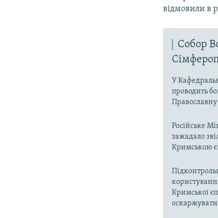
відмовили в р
Собор В
Сімфероп
У Кафедральн
проводить бо
Православну 
Російське Мі
зажадало зві
Кримською є
Підконтрольн
користуванн
Кримської єп
оскаржувати