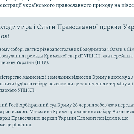
еєстрації українського православного приходу на півос
олодимира і Ольги Православної церкви Укр
олі
ому соборі святих рівноапостольних Володимира і Ольги в Сі
гослужіння громада Кримської єпархії УПЦ КП, яка перейшла 
церкву України (ПЦУ).
ністерство майнових і земельних відносин Криму в лютому 20
льнити будівлю собору, пояснивши це закінченням терміну дії 
пархією УПЦ КП.
ий Росії Арбітражний суд Криму 28 червня зобов'язав переда
я російського Мінмайна Криму приміщення собору. Архієпис
архії Православної церкви України Климент повідомив, що
ме це рішення.