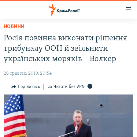
Доступність
посилання
Перейти
НОВИНИ
до
НОВИНИ
Росія повинна виконати рішення
основного
ВОДА.КРИМ
матеріалу
трибуналу ООН й звільнити
ВІДЕО ТА ФОТО
Перейти
українських моряків – Волкер
до
ПОЛІТИКА
основної
28 травень 2019, 20:54
БЛОГИ
навігації
Перейти
Поділитись
Читати без VPN
ПОГЛЯД
до
ІНТЕРВ'Ю
пошуку
ВСЕ ЗА ДЕНЬ
СПЕЦПРОЕКТИ
ЯК ОБІЙТИ БЛОКУВАННЯ
ДЕПОРТАЦІЯ