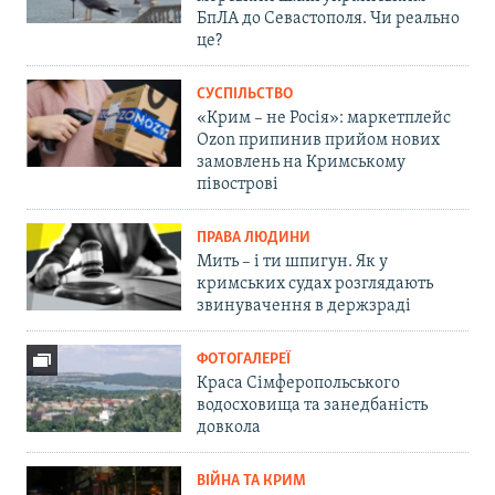
БпЛА до Севастополя. Чи реально
це?
СУСПІЛЬСТВО
«Крим – не Росія»: маркетплейс
Ozon припинив прийом нових
замовлень на Кримському
півострові
ПРАВА ЛЮДИНИ
Мить – і ти шпигун. Як у
кримських судах розглядають
звинувачення в держзраді
ФОТОГАЛЕРЕЇ
Краса Сімферопольського
водосховища та занедбаність
довкола
ВІЙНА ТА КРИМ