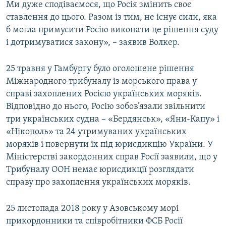
Ми дуже сподіваємося, що Росія змінить своє
ставлення до цього. Разом із тим, не існує сили, яка
б могла примусити Росію виконати це рішення суду
і дотримуватися закону», – заявив Волкер.
25 травня у Гамбургу було оголошене рішення
Міжнародного трибуналу із морського права у
справі захоплених Росією українських моряків.
Відповідно до нього, Росію зобов’язали звільнити
три українських судна – «Бердянськ», «Яни-Капу» і
«Нікополь» та 24 утримуваних українських
моряків і повернути їх під юрисдикцію України.​ У
Міністерстві закордонних справ Росії заявили, що у
Трибуналу ООН немає юрисдикції розглядати
справу про захоплення українських моряків.
25 листопада 2018 року у Азовському морі
прикордонники та співробітники ФСБ Росії