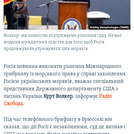
ВІДЕОУРОКИ «ELIFBE»
Русский
СВІДЧЕННЯ ОКУПАЦІЇ
Qırımtatar
УКРАЇНСЬКА ПРОБЛЕМА КРИМУ
Волкер: ми повністю підтримуємо рішення суду. Немає
ДОЛУЧАЙСЯ!
ІНФОГРАФІКА
жодних юридичних підстав для того, щоб Росія
продовжувала утримувати цих моряків
Усі сайти RFE/RL
Росія повинна виконати рішення Міжнародного
трибуналу із морського права у справі захоплених
Росією українських моряків, вважає спеціальний
представник Державного департаменту США з
питань України
Курт
Волкер
, інформує
Радіо
Свобода
.​
Під час телефонного брифінгу в Брюсселі він
сказав, що дії Росії є незаконними, суд це визнав і