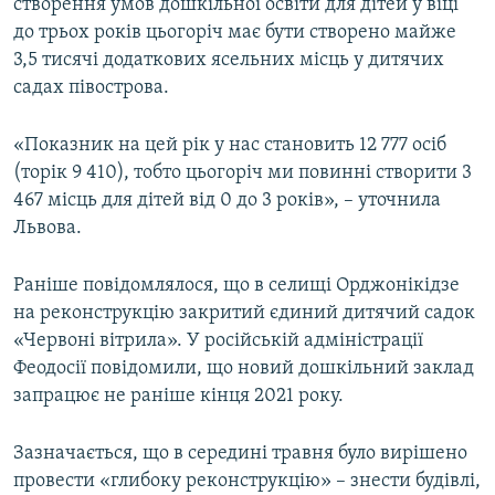
створення умов дошкільної освіти для дітей у віці
до трьох років цьогоріч має бути створено майже
3,5 тисячі додаткових ясельних місць у дитячих
садах півострова.
«Показник на цей рік у нас становить 12 777 осіб
(торік 9 410), тобто цьогоріч ми повинні створити 3
467 місць для дітей від 0 до 3 років», – уточнила
Львова.
Раніше повідомлялося, що в селищі Орджонікідзе
на реконструкцію закритий єдиний дитячий садок
«Червоні вітрила». У російській адміністрації
Феодосії повідомили, що новий дошкільний заклад
запрацює не раніше кінця 2021 року.
Зазначається, що в середині травня було вирішено
провести «глибоку реконструкцію» – знести будівлі,