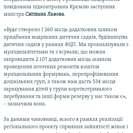
ВІДЕОУРОКИ «ELIFBE»
повідомила підконтрольна Кремлю заступник
Русский
міністра
Світлана Львова
.
СВІДЧЕННЯ ОКУПАЦІЇ
Qırımtatar
УКРАЇНСЬКА ПРОБЛЕМА КРИМУ
«Буде створено 1 260 місць додаткових шляхом
придбання модульних дитячих садків, будівництва
ДОЛУЧАЙСЯ!
ІНФОГРАФІКА
дитячих садків у рамках ФЦП. Ми проаналізували з
муніципалітетами та з'ясували, що можна
запровадити 2 107 додаткових місць шляхом
Усі сайти RFE/RL
проведення поточних ремонтів коштом
муніципальних формувань, перепрофілювання
дошкільних груп, а також нам дасть 534 місця
зарахування дітей у групи короткотривалого
перебування та інші форми резерву у нас також є»,
– зазначила вона.
За даними чиновниці, всього в рамках реалізації
регіонального проєкту сприяння зайнятості жінок і