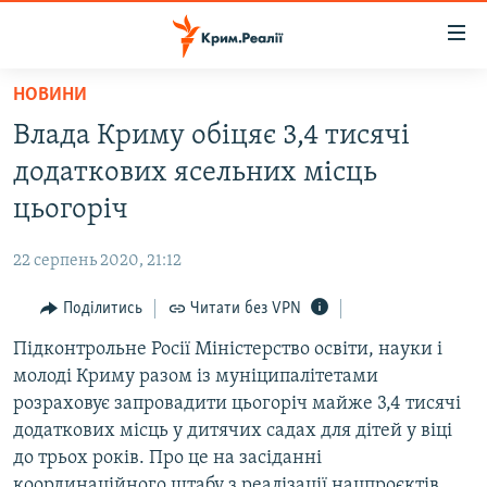
Доступність
посилання
Перейти
НОВИНИ
до
НОВИНИ
Влада Криму обіцяє 3,4 тисячі
основного
ВОДА.КРИМ
матеріалу
додаткових ясельних місць
ВІДЕО ТА ФОТО
Перейти
цьогоріч
до
ПОЛІТИКА
основної
22 серпень 2020, 21:12
БЛОГИ
навігації
Перейти
Поділитись
Читати без VPN
ПОГЛЯД
до
Підконтрольне Росії Міністерство освіти, науки і
ІНТЕРВ'Ю
пошуку
молоді Криму разом із муніципалітетами
ВСЕ ЗА ДЕНЬ
розраховує запровадити цьогоріч майже 3,4 тисячі
СПЕЦПРОЕКТИ
додаткових місць у дитячих садах для дітей у віці
до трьох років. Про це на засіданні
ЯК ОБІЙТИ БЛОКУВАННЯ
ДЕПОРТАЦІЯ
координаційного штабу з реалізації нацпроєктів