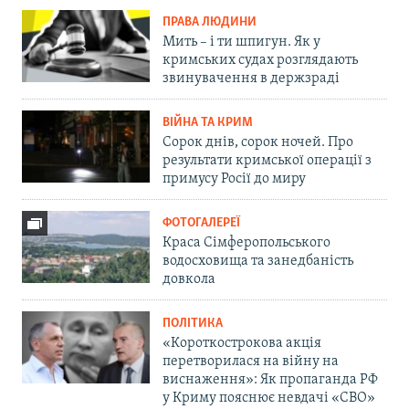
ПРАВА ЛЮДИНИ
Мить – і ти шпигун. Як у
кримських судах розглядають
звинувачення в держзраді
ВІЙНА ТА КРИМ
Сорок днів, сорок ночей. Про
результати кримської операції з
примусу Росії до миру
ФОТОГАЛЕРЕЇ
Краса Сімферопольського
водосховища та занедбаність
довкола
ПОЛІТИКА
«Короткострокова акція
перетворилася на війну на
виснаження»: Як пропаганда РФ
у Криму пояснює невдачі «СВО»