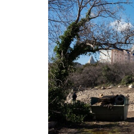
ВІДЕОУРОКИ «ELIFBE»
СВІДЧЕННЯ ОКУПАЦІЇ
УКРАЇНСЬКА ПРОБЛЕМА КРИМУ
ІНФОГРАФІКА