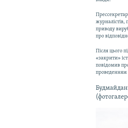
Прессекретар
журналістів, 
приводу виру
про відповід
Після цього п
«закрити» іст
повідомив про
проведенням 
Будмайданч
(фотогалер