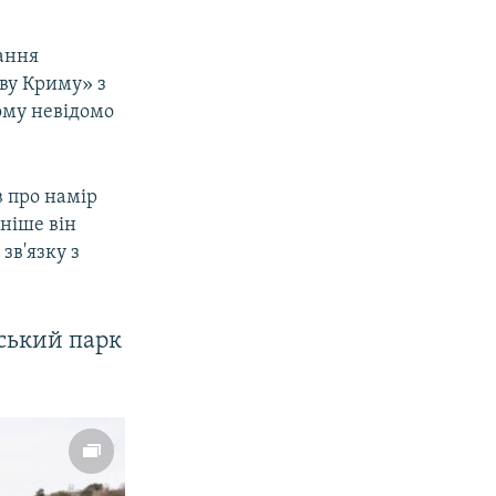
тання
тву Криму» з
ому невідомо
в про намір
зніше він
зв'язку з
оський парк