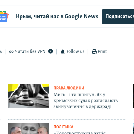
Крым, читай нас в Google News
Подписатьс
ь
Читати без VPN
Follow us
Print
ПРАВА ЛЮДИНИ
Мить – і ти шпигун. Як у
кримських судах розглядають
звинувачення в держзраді
ПОЛІТИКА
«Короткострокова акція