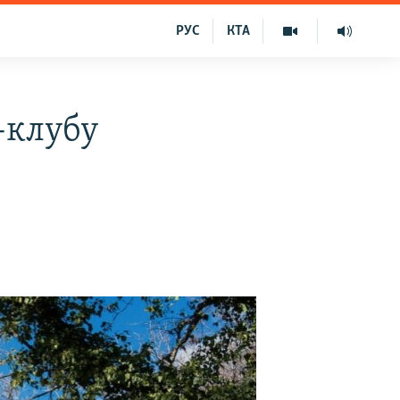
РУС
КТА
-клубу