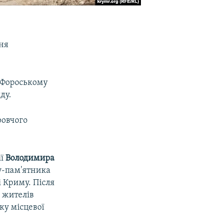
зня
в Фороському
ду.
ровчого
ії
Володимира
у-пам'ятника
 Криму. Після
х жителів
ку місцевої