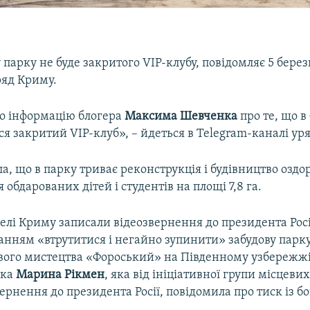
парку не буде закритого VIP-клубу, повідомляє 5 бере
ряд Криму.
о інформацію блогера
Максима Шевченка
про те, що 
ся закритий VIP-клуб», – йдеться в Telegram-каналі уря
а, що в парку триває реконструкція і будівництво оздо
 обдарованих дітей і студентів на площі 7,8 га.
елі Криму записали відеозвернення до президента Рос
анням «втрутитися і негайно зупинити» забудову парк
вого мистецтва «Фороський» на Південному узбережжі
ька
Марина Рікмен
, яка від ініціативної групи місцеви
ернення до президента Росії, повідомила про тиск із бо