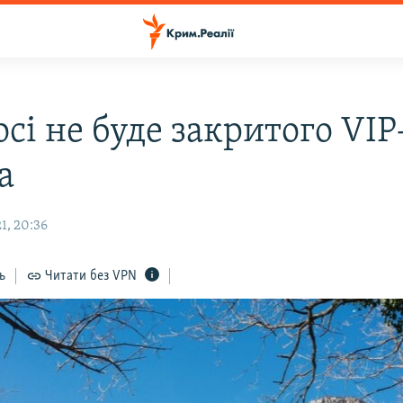
сі не буде закритого VIP
а
1, 20:36
ь
Читати без VPN