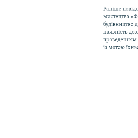
Раніше повід
мистецтва «Фо
будівництво д
наявність до
проведенням 
із метою їхнь