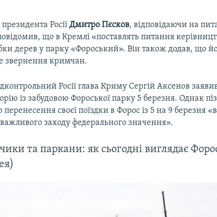
 президента Росії
Дмитро Пєсков
, відповідаючи на пи
повідомив, що в Кремлі «поставлять питання керівниц
бки дерев у парку «Фороський». Він також додав, що й
не звернення кримчан.
ідконтрольний Росії глава Криму Сергій Аксенов заяви
орію із забудовою Фороської парку 5 березня. Однак пі
 перенесення своєї поїздки в Форос із 5 на 9 березня «в 
важливого заходу федерального значення».
ики та паркани: як сьогодні виглядає Фор
ея)