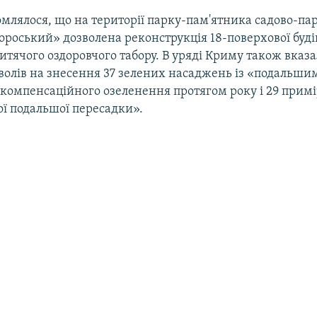
омлялося, що на території парку-пам'ятника садово-па
роський» дозволена реконструкція 18-поверхової будів
итячого оздоровчого табору. В уряді Криму також вказ
зволів на знесення 37 зелених насаджень із «подальши
компенсаційного озеленення протягом року і 29 прим
ої подальшої пересадки».