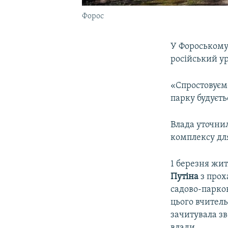
Форос
У Фороському 
російський у
«Спростовуєм
парку будуєть
Влада уточнил
комплексу для
1 березня жит
Путіна
з прох
садово-парко
цього вчител
зачитувала зв
влади.