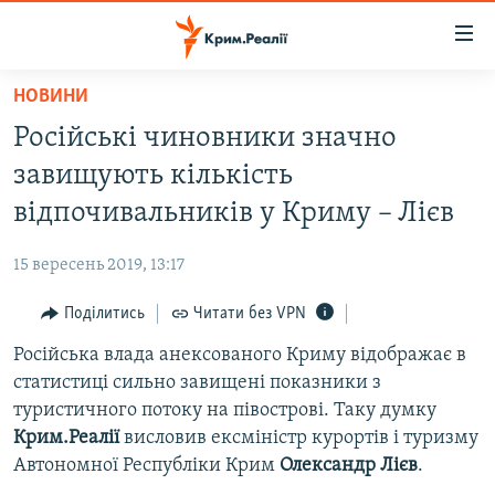
Доступність
посилання
Перейти
НОВИНИ
до
НОВИНИ
Російські чиновники значно
основного
ВОДА.КРИМ
матеріалу
завищують кількість
ВІДЕО ТА ФОТО
Перейти
відпочивальників у Криму – Лієв
до
ПОЛІТИКА
основної
15 вересень 2019, 13:17
БЛОГИ
навігації
Перейти
Поділитись
Читати без VPN
ПОГЛЯД
до
Російська влада анексованого Криму відображає в
ІНТЕРВ'Ю
пошуку
статистиці сильно завищені показники з
ВСЕ ЗА ДЕНЬ
туристичного потоку на півострові. Таку думку
СПЕЦПРОЕКТИ
Крим.Реалії
висловив ексміністр курортів і туризму
Автономної Республіки Крим
Олександр
Лієв
.
ЯК ОБІЙТИ БЛОКУВАННЯ
ДЕПОРТАЦІЯ