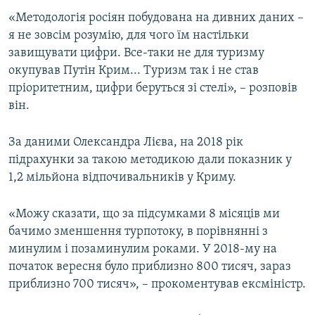
ВІДЕОУРОКИ «ELIFBE»
«Методологія росіян побудована на дивних даних –
Русский
я не зовсім розумію, для чого їм настільки
СВІДЧЕННЯ ОКУПАЦІЇ
Qırımtatar
завищувати цифри. Все-таки не для туризму
УКРАЇНСЬКА ПРОБЛЕМА КРИМУ
окупував Путін Крим... Туризм так і не став
пріоритетним, цифри беруться зі стелі», – розповів
ДОЛУЧАЙСЯ!
ІНФОГРАФІКА
він.
За даними Олександра Лієва, на 2018 рік
Усі сайти RFE/RL
підрахунки за такою методикою дали показник у
1,2 мільйона відпочивальників у Криму.
«Можу сказати, що за підсумками 8 місяців ми
бачимо зменшення турпотоку, в порівнянні з
минулим і позаминулим роками. У 2018-му на
початок вересня було приблизно 800 тисяч, зараз
приблизно 700 тисяч», – прокоментував ексміністр.