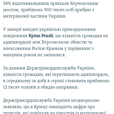
58% відпочивальників приїхали Керченським
мостом, приблизно 900 тисяч осіб прибуло з
материкової частини України.
У минулі вихідні українські прикордонники
повідомили
Крим.Реалії
, що кількість громадян на
адмінкордоні між Херсонською областю та
анексованим Росією Кримом у порівнянні з
минулим роком не змінилася.
За даними Держприкордонслужби України,
кількість громадян, які перетинають адмінкордон,
в середньому за добу в серпні становить приблизно
12 тисяч чоловік в обидва напрямки.
Держприкордонслужба України неодноразово
заявляла, що в Криму завищують цифри про
туристів, які приїхали на півострів із материкової