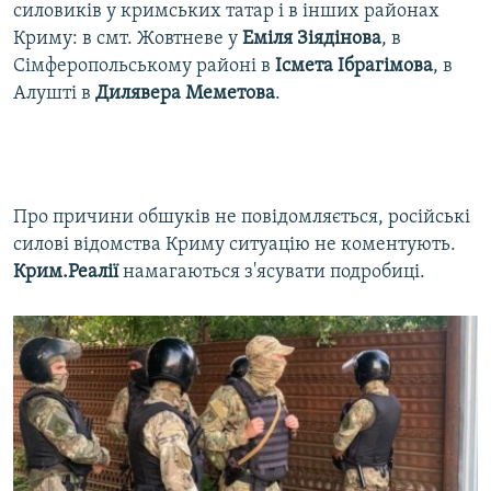
силовиків у кримських татар і в інших районах
Криму: в смт. Жовтневе у
Еміля Зіядінова
, в
Сімферопольському районі в
Ісмета Ібрагімова
, в
Алушті в
Дилявера Меметова
.​
Про причини обшуків не повідомляється, російські
силові відомства Криму ситуацію не коментують.
Крим.Реалії
намагаються з'ясувати подробиці.