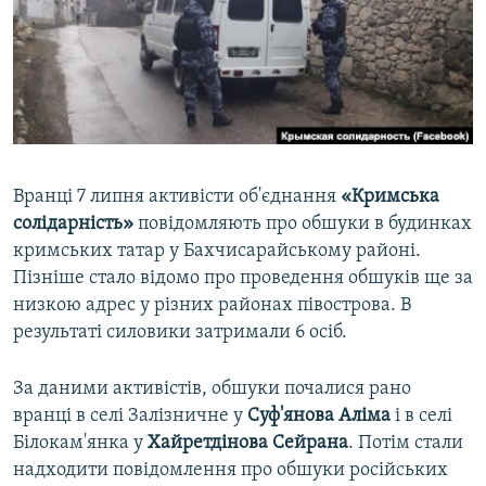
ВІДЕОУРОКИ «ELIFBE»
Русский
СВІДЧЕННЯ ОКУПАЦІЇ
Qırımtatar
УКРАЇНСЬКА ПРОБЛЕМА КРИМУ
ДОЛУЧАЙСЯ!
ІНФОГРАФІКА
Вранці 7 липня активісти об'єднання
«Кримська
солідарність»
повідомляють про обшуки в будинках
Усі сайти RFE/RL
кримських татар у Бахчисарайському районі.
Пізніше стало відомо про проведення обшуків ще за
низкою адрес у різних районах півострова. В
результаті силовики затримали 6 осіб.
За даними активістів, обшуки почалися рано
вранці в селі Залізничне у
Суф'янова Аліма
і в селі
Білокам'янка у
Хайретдінова Сейрана
. Потім стали
надходити повідомлення про обшуки російських