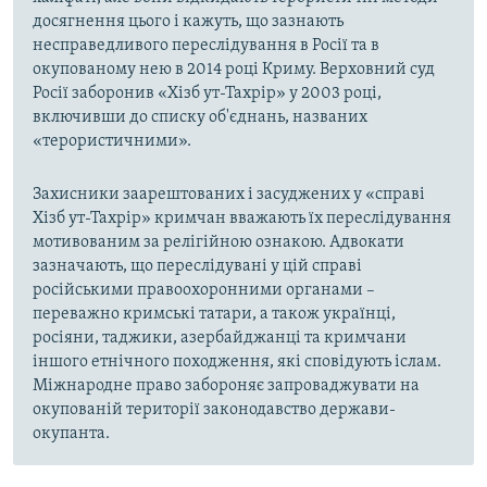
досягнення цього і кажуть, що зазнають
несправедливого переслідування в Росії та в
окупованому нею в 2014 році Криму. Верховний суд
Росії заборонив «Хізб ут-Тахрір» у 2003 році,
включивши до списку об'єднань, названих
«терористичними».
Захисники заарештованих і засуджених у «справі
Хізб ут-Тахрір» кримчан вважають їх переслідування
мотивованим за релігійною ознакою. Адвокати
зазначають, що переслідувані у цій справі
російськими правоохоронними органами –
переважно кримські татари, а також українці,
росіяни, таджики, азербайджанці та кримчани
іншого етнічного походження, які сповідують іслам.
Міжнародне право забороняє запроваджувати на
окупованій території законодавство держави-
окупанта.