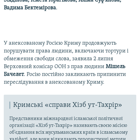
Зіядінова, Ісмета Ібрагімова, Аліма Суф'янова,
Вадима Бектемірова
.
У анексованому Росією Криму продовжують
порушувати права людини, включаючи тортури і
обмеження свободи слова, заявила 2 липня
Верховний комісар ООН з прав людини
Мішель
Бачелет
. Росію постійно закликають припинити
переслідування в анексованому Криму.
Кримські «справи Хізб ут-Тахрір»
Представники міжнародної ісламської політичної
організації «Хізб ут-Тахрір» називають своєю місією
об'єднання всіх мусульманських країн в ісламському
халіфаті, але вони відкидають терористичні методи