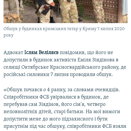
Обшук у будинках кримських татар у Криму 7 липня 2020
року
Адвокат
Іслям Веліляєв
повідомив, що його не
допустили в будинок активіста Еміля Зіядінова в
селищі Октябрське Красногвардійського району, де
російські силовики 7 липня проводили обшук.
«Обшук почався о 4 ранку, за словами очевидців.
Співробітники ФСБ увірвалися в будинок, де
перебував сам Зіядінов, його сім'я, четверо
неповнолітніх дітей, старі батьки. На мої вимоги
допустити мене до мого підзахисного і бути
присутнім під час обшуку, співробітники ФСБ взяли