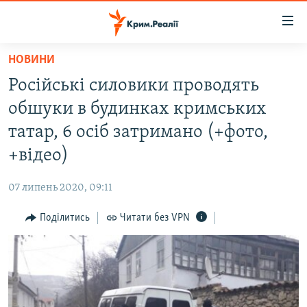
Доступність
посилання
Перейти
НОВИНИ
до
НОВИНИ
Російські силовики проводять
основного
ВОДА.КРИМ
матеріалу
обшуки в будинках кримських
ВІДЕО ТА ФОТО
Перейти
татар, 6 осіб затримано (+фото,
до
ПОЛІТИКА
+відео)
основної
БЛОГИ
навігації
07 липень 2020, 09:11
Перейти
ПОГЛЯД
до
Поділитись
Читати без VPN
ІНТЕРВ'Ю
пошуку
ВСЕ ЗА ДЕНЬ
СПЕЦПРОЕКТИ
ЯК ОБІЙТИ БЛОКУВАННЯ
ДЕПОРТАЦІЯ