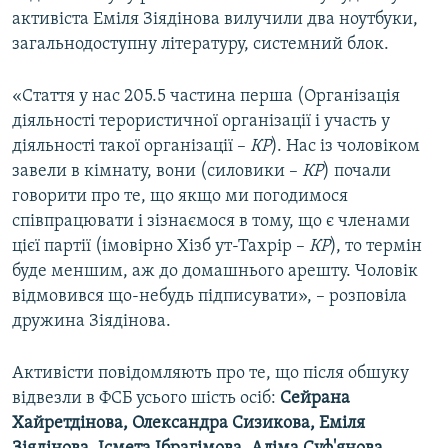
активіста Еміля Зіядінова вилучили два ноутбуки,
загальнодоступну літературу, системний блок.
«Стаття у нас 205.5 частина перша (Організація
діяльності терористичної організації і участь у
діяльності такої організації –
КР
). Нас із чоловіком
завели в кімнату, вони (силовики –
КР
) почали
говорити про те, що якщо ми погодимося
співпрацювати і зізнаємося в тому, що є членами
цієї партії (імовірно Хізб ут-Тахрір –
КР
), то термін
буде меншим, аж до домашнього арешту. Чоловік
відмовився що-небудь підписувати», – розповіла
дружина Зіядінова.
Активісти повідомляють про те, що після обшуку
відвезли в ФСБ усього шість осіб:
Сейрана
Хайретдінова, Олександра Сизикова, Еміля