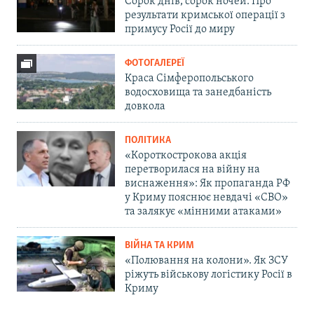
Сорок днів, сорок ночей. Про
результати кримської операції з
примусу Росії до миру
ФОТОГАЛЕРЕЇ
Краса Сімферопольського
водосховища та занедбаність
довкола
ПОЛІТИКА
«Короткострокова акція
перетворилася на війну на
виснаження»: Як пропаганда РФ
у Криму пояснює невдачі «СВО»
та залякує «мінними атаками»
ВІЙНА ТА КРИМ
«Полювання на колони». Як ЗСУ
ріжуть військову логістику Росії в
Криму