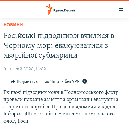
Доступність
посилання
Перейти
НОВИНИ
до
НОВИНИ
Російські підводники вчилися в
основного
ВОДА.КРИМ
матеріалу
Чорному морі евакуюватися з
ВІДЕО ТА ФОТО
Перейти
аварійної субмарини
до
ПОЛІТИКА
основної
01 лютий 2020, 16:02
БЛОГИ
навігації
Перейти
Поділитись
Читати без VPN
ПОГЛЯД
до
Екіпажі підводних човнів Чорноморського флоту
ІНТЕРВ'Ю
пошуку
провели показне заняття з організації евакуації з
ВСЕ ЗА ДЕНЬ
аварійного корабля. Про це повідомили у відділі
СПЕЦПРОЕКТИ
інформаційного забезпечення Чорноморського
флоту Росії.
ЯК ОБІЙТИ БЛОКУВАННЯ
ДЕПОРТАЦІЯ