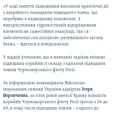
ВІДЕОУРОКИ «ELIFBE»
«У ході заняття підводники виконали практичні дії
Русский
з аварійного покидання підводного човна, що
СВІДЧЕННЯ ОКУПАЦІЇ
Qırımtatar
перебуває в надводному положенні. З
УКРАЇНСЬКА ПРОБЛЕМА КРИМУ
використанням гідрокостюмів відпрацювали
елементи як самостійної евакуації, так і в
ДОЛУЧАЙСЯ!
ІНФОГРАФІКА
забезпеченні сил пошуково-рятувального загону
бази», – йдеться в повідомленні.
Усі сайти RFE/RL
У відділі уточнили, що в навчанні задіяли екіпажі
підводних кораблів зі складу з'єднання підводних
човнів Чорноморського флоту Росії.
За інформацією командувача Військово-
морськими силами України адмірала
Ігоря
Воронченка
, за п'ять років анексії Криму кількість
кораблів Чорноморського флоту Росії зросла з 34 до
49, в тому числі підводних човнів – з одного до