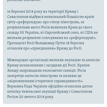
16 березня 2014 року на території Криму і
Севастополя відбувся невизнаний більшістю країн
світу «референдум» про статус півострова, за
результатами якого Росія включила Крим до свого
складу. Ні Україна, ні Європейський союз, ні США не
визнали результати голосування на «референдумі».
Президент Росії Володимир Путін 18 березня
оголосив про «приєднання» Криму до Росії.
Міжнародні організації визнали окупацію та анексію
Криму незаконними і засудили дії Росії. Країни
Заходу запровадили економічні санкції. Росія
заперечує анексію півострова та називає це
«відновленням історичної справедливості».
Верховна Рада України офіційно оголосила датою
початку тимчасової окупації Криму і Севастополя
Росією 20 лютого 2014 року.