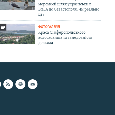
морський шлях українським
БпЛА до Севастополя. Чи реально
це?
ФОТОГАЛЕРЕЇ
Краса Сімферопольського
водосховища та занедбаність
довкола