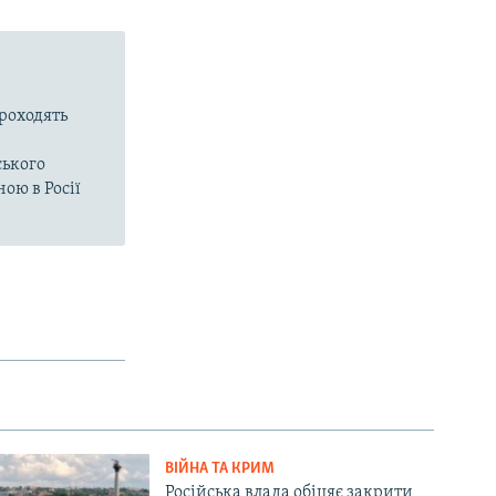
проходять
ського
ою в Росії
ВІЙНА ТА КРИМ
Російська влада обіцяє закрити