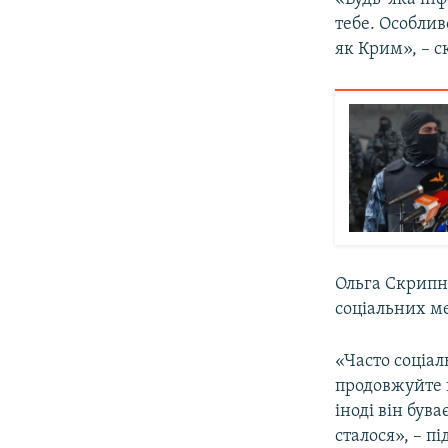
тебе. Особлив
як Крим», – с
Ольга Скрипн
соціальних м
«Часто соціа
продовжуйте в
іноді він був
сталося», – п