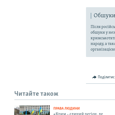
Обшуки 
Після російс
обшуки у нез
кримськотата
народу, а та
організацією 
Поділитис
Читайте також
ПРАВА ЛЮДИНИ
«Крим – єдиний регіон, де