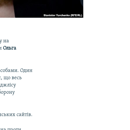
у на
пи
Ольга
особами. Один
, що весь
еджлісу
борону
нських сайтів.
ана проти