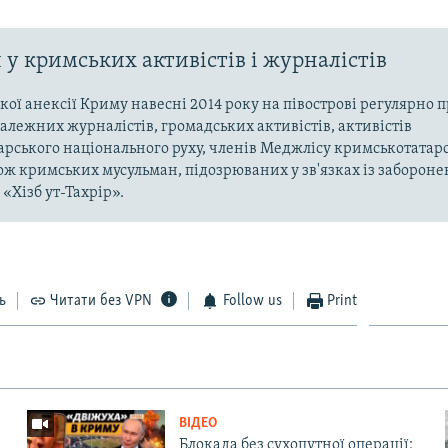
у кримських активістів і журналістів
ької анексії Криму навесні 2014 року на півострові регулярно 
алежних журналістів, громадських активістів, активістів
рського національного руху, членів Меджлісу кримськотатар
кож кримських мусульман, підозрюваних у зв'язках із заборонен
«Хізб ут-Тахрір».
ь
Читати без VPN
Follow us
Print
ВІДЕО
Блокада без сухопутної операції: