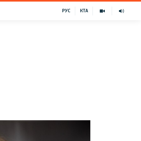
РУС
КТА