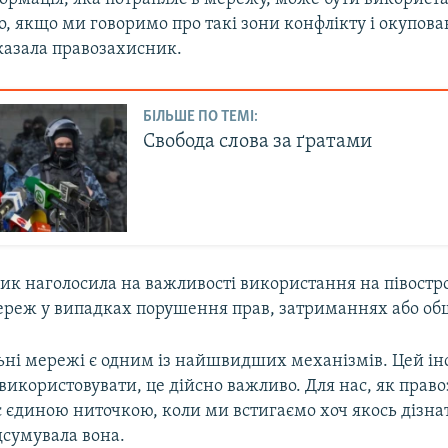
о, якщо ми говоримо про такі зони конфлікту і окупован
казала правозахисник.
БІЛЬШЕ ПО ТЕМІ:
Свобода слова за ґратами
ик наголосила на важливості використання на півостр
ереж у випадках порушення прав, затриманнях або об
льні мережі є одним із найшвидших механізмів. Цей і
икористовувати, це дійсно важливо. Для нас, як прав
ає єдиною ниточкою, коли ми встигаємо хоч якось дізна
ідсумувала вона.