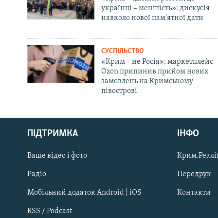
українці – меншість»: дискусія
навколо нової пам'ятної дати
СУСПІЛЬСТВО
«Крим – не Росія»: маркетплейс
Ozon припинив прийом нових
замовлень на Кримському
півострові
Русский
ПІДТРИМКА
ІНФО
Qırımtatar
Ваше відео і фото
Крим.Реалії
ДОЛУЧАЙСЯ!
Радіо
Передрук
Мобільний додаток Android | iOS
Контакти
RSS / Podcast