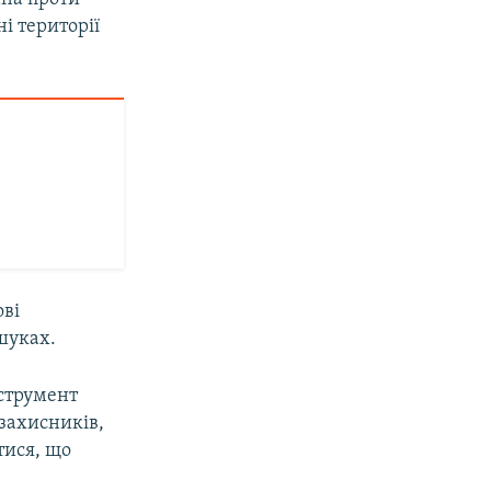
і території
ові
шуках.
нструмент
озахисників,
тися, що