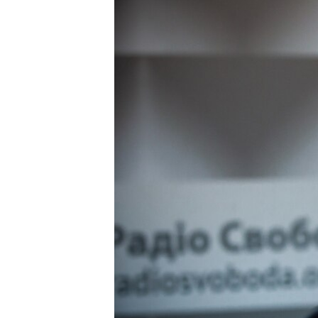
ВІДЕОУРОКИ «ELIFBE»
СВІДЧЕННЯ ОКУПАЦІЇ
УКРАЇНСЬКА ПРОБЛЕМА КРИМУ
ІНФОГРАФІКА