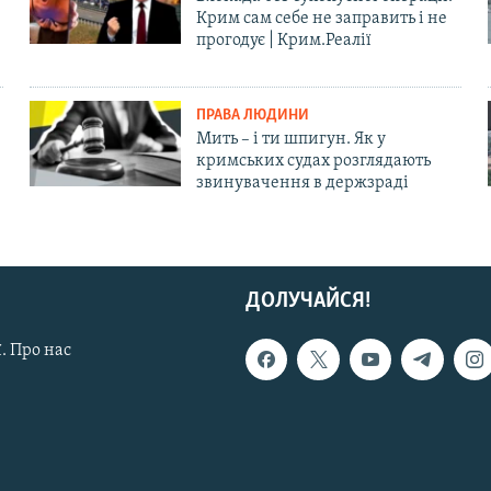
Крим сам себе не заправить і не
прогодує | Крим.Реалії
ПРАВА ЛЮДИНИ
Мить – і ти шпигун. Як у
кримських судах розглядають
звинувачення в держзраді
ДОЛУЧАЙСЯ!
. Про нас