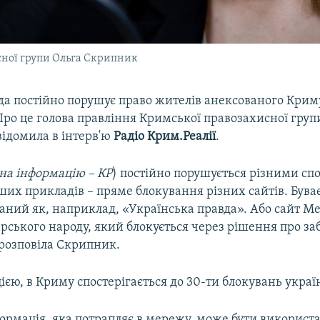
сної групи Ольга Скрипник
ада постійно порушує право жителів анексованого Крим
Про це голова правління Кримської правозахисної гру
відомила в інтерв'ю
Радіо Крим.Реалії
.
на інформацію – КР
) постійно порушується різними сп
ших прикладів – пряме блокування різних сайтів. Буває
аний як, наприклад, «Українська правда». Або сайт М
рського народу, який блокується через рішення про за
 розповіла Скрипник.
цією, в Криму спостерігається до 30-ти блокувань украї
ормація, яка потрапляє в мережу, може бути використ