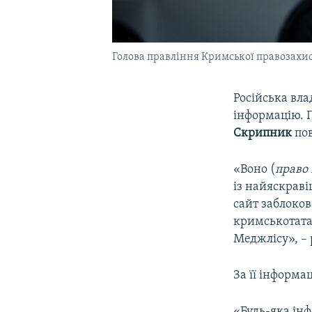
Голова правління Кримської правозахи
Російська вл
інформацію. 
Скрипник
по
«Воно (
право 
із найяскраві
сайт заблоков
кримськотата
Меджлісу», –
За її інформа
«Будь-яка інф