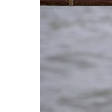
ВІДЕОУРОКИ «ELIFBE»
СВІДЧЕННЯ ОКУПАЦІЇ
УКРАЇНСЬКА ПРОБЛЕМА КРИМУ
ІНФОГРАФІКА