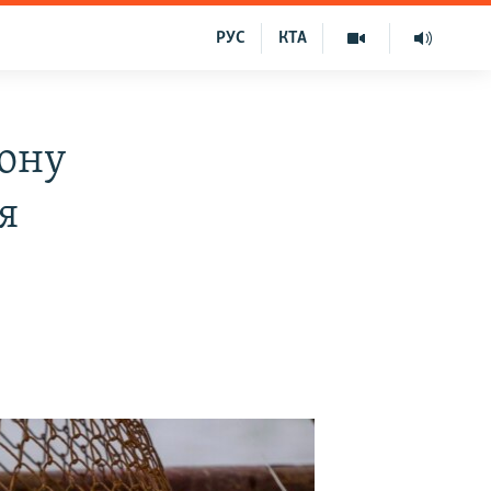
РУС
КТА
рону
я