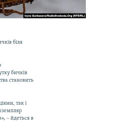
чків біля
о
утку бичків
тва становить
іями, так і
екземпляр
», – йдеться в