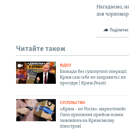
Нагадаємо, н
лов чорноморс
Поділитис
Читайте також
ВІДЕО
Блокада без сухопутної операції:
Крим сам себе не заправить і не
прогодує | Крим.Реалії
СУСПІЛЬСТВО
«Крим – не Росія»: маркетплейс
Ozon припинив прийом нових
замовлень на Кримському
півострові