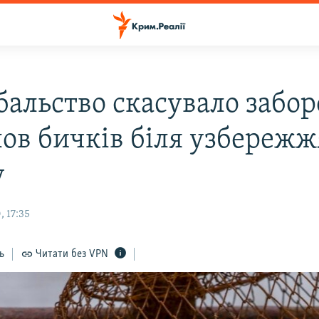
бальство скасувало забо
лов бичків біля узбережж
у
 17:35
ь
Читати без VPN