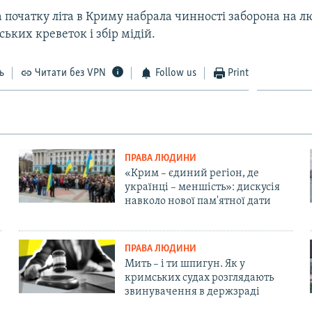
а початку літа в Криму набрала чинності заборона на 
ьких креветок і збір мідій.
ь
Читати без VPN
Follow us
Print
ПРАВА ЛЮДИНИ
«Крим – єдиний регіон, де
українці – меншість»: дискусія
навколо нової пам'ятної дати
ПРАВА ЛЮДИНИ
Мить – і ти шпигун. Як у
кримських судах розглядають
звинувачення в держзраді