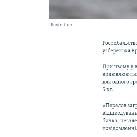
illustration
Росрибальство
узбережжя К
При цьому у 
вилювлюються
для одного г
5 кг.
«Перелов заг
відшкодуванн
бичка, незале
повідомленні