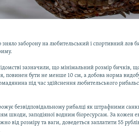
 зняло заборону на любительський і спортивний лов би
риму.
відомстві зазначили, що мінімальний розмір бичків, щ
, повинен бути не менше 10 см, а добова норма видоб
ромадянина під час здійснення любительського рибальс
рожує безвідповідальному рибалці як штрафними санкц
ям шкоди, заподіяної водним біоресурсам. За кожен 
жно від розміру та ваги, доведеться заплатити 55 рублів
.