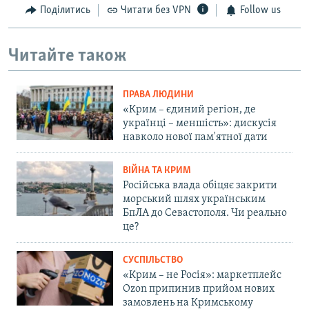
Поділитись
Читати без VPN
Follow us
Читайте також
ПРАВА ЛЮДИНИ
«Крим – єдиний регіон, де
українці – меншість»: дискусія
навколо нової пам'ятної дати
ВІЙНА ТА КРИМ
Російська влада обіцяє закрити
морський шлях українським
БпЛА до Севастополя. Чи реально
це?
СУСПІЛЬСТВО
«Крим – не Росія»: маркетплейс
Ozon припинив прийом нових
замовлень на Кримському