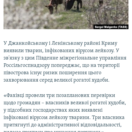
ВІДЕОУРОКИ «ELIFBE»
Русский
СВІДЧЕННЯ ОКУПАЦІЇ
Qırımtatar
УКРАЇНСЬКА ПРОБЛЕМА КРИМУ
ДОЛУЧАЙСЯ!
ІНФОГРАФІКА
У Джанкойському і Ленінському районі Криму
виявили тварин, інфікованих вірусом лейкозу. У
зв'язку з цим Південне міжрегіональне управління
Усі сайти RFE/RL
Россільгоспнадзору попереджає, що на території
півострова існує ризик поширення цього
захворювання серед великої рогатої худоби.
«Фахівці провели три позапланових перевірки
щодо громадян – власників великої рогатої худоби,
у підсобних господарствах яких виявлені
інфіковані вірусом лейкозу тварини. Три власника
притягнуті до адміністративної відповідальності,