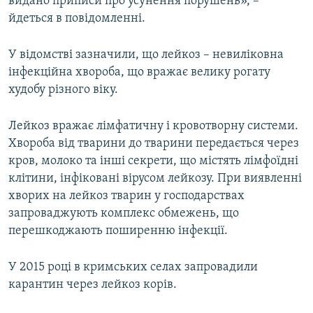
видано приписи про усунення порушень», –
йдеться в повідомленні.
У відомстві зазначили, що лейкоз – невиліковна
інфекційна хвороба, що вражає велику рогату
худобу різного віку.
Лейкоз вражає лімфатичну і кровотворну системи.
Хвороба від тварини до тварини передається через
кров, молоко та інші секрети, що містять лімфоїдні
клітини, інфіковані вірусом лейкозу. При виявленні
хворих на лейкоз тварин у господарствах
запроваджують комплекс обмежень, що
перешкоджають поширенню інфекції.
У 2015 році в кримських селах запровадили
карантин через лейкоз корів.