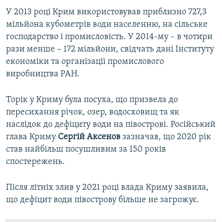
У 2013 році Крим використовував приблизно 727,3
мільйона кубометрів води населенню, на сільське
господарство і промисловість. У 2014-му – в чотири
рази менше – 172 мільйони, свідчать дані Інституту
економіки та організації промислового
виробництва РАН.
Торік у Криму була посуха, що призвела до
пересихання річок, озер, водосховищ та як
наслідок до дефіциту води на півострові. Російський
глава Криму
Сергій Аксенов
зазначав, що 2020 рік
став найбільш посушливим за 150 років
спостережень.
Після літніх злив у 2021 році влада Криму заявила,
що дефіцит води півострову більше не загрожує.