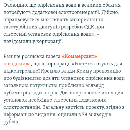
Очевидно, що опріснення води в великих обсягах
потребують додаткової електрогенерації. Дійсно,
опрацьовується можливість використання
газотурбінних двигунів розробки ОДК при
створенні установок опріснення води», –
повідомили у корпорації.
Раніше російська газета
«Коммерсант»
повідомила
, що в корпорації «Ростех» готують для
підконтрольної Кремлю влади Криму пропозицію
про будівництво дев'яти установок опріснення води
загальною потужністю приблизно мільярд
кубометрів води на рік. Для енергопостачання цих
установок необхідне створення додаткових
електростанцій. Загальну вартість проєкту, згідно з
інформацією видання, оцінили в 78 мільярдів
рублів.