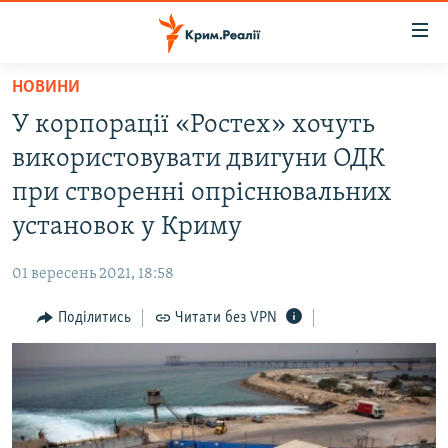
Доступність
посилання
Перейти
НОВИНИ
до
НОВИНИ
У корпорації «Ростех» хочуть
основного
ВОДА.КРИМ
матеріалу
використовувати двигуни ОДК
ВІДЕО ТА ФОТО
Перейти
при створенні опріснювальних
до
ПОЛІТИКА
установок у Криму
основної
БЛОГИ
навігації
01 вересень 2021, 18:58
Перейти
ПОГЛЯД
до
Поділитись
Читати без VPN
ІНТЕРВ'Ю
пошуку
ВСЕ ЗА ДЕНЬ
СПЕЦПРОЕКТИ
ЯК ОБІЙТИ БЛОКУВАННЯ
ДЕПОРТАЦІЯ