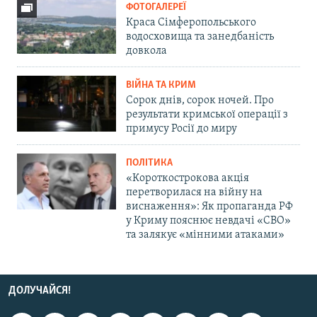
ФОТОГАЛЕРЕЇ
Краса Сімферопольського
водосховища та занедбаність
довкола
ВІЙНА ТА КРИМ
Сорок днів, сорок ночей. Про
результати кримської операції з
примусу Росії до миру
ПОЛІТИКА
«Короткострокова акція
перетворилася на війну на
виснаження»: Як пропаганда РФ
у Криму пояснює невдачі «СВО»
та залякує «мінними атаками»
ДОЛУЧАЙСЯ!