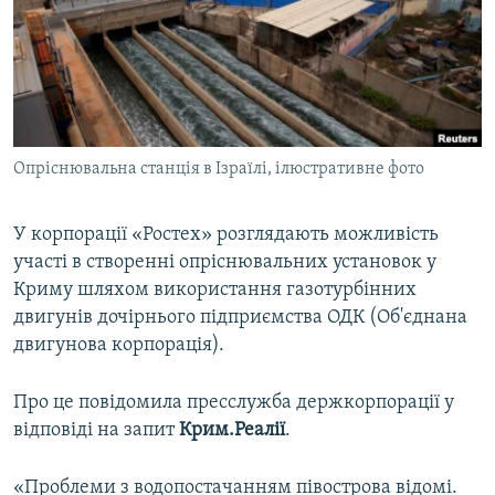
ВІДЕОУРОКИ «ELIFBE»
Русский
СВІДЧЕННЯ ОКУПАЦІЇ
Qırımtatar
УКРАЇНСЬКА ПРОБЛЕМА КРИМУ
ДОЛУЧАЙСЯ!
ІНФОГРАФІКА
Опріснювальна станція в Ізраїлі, ілюстративне фото
У корпорації «Ростех» розглядають можливість
Усі сайти RFE/RL
участі в створенні опріснювальних установок у
Криму шляхом використання газотурбінних
двигунів дочірнього підприємства ОДК (Об'єднана
двигунова корпорація).
Про це повідомила пресслужба держкорпорації у
відповіді на запит
Крим.Реалії
.
«Проблеми з водопостачанням півострова відомі.