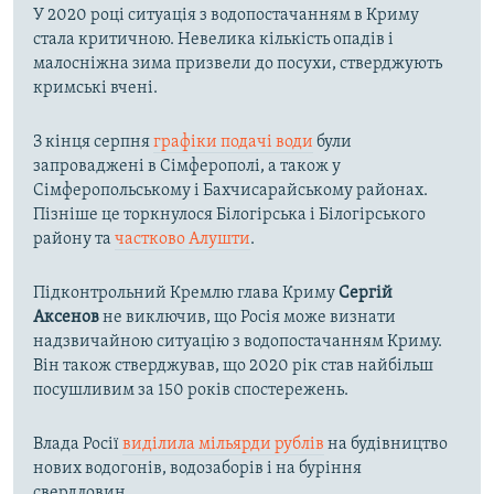
У 2020 році ситуація з водопостачанням в Криму
стала критичною. Невелика кількість опадів і
малосніжна зима призвели до посухи, стверджують
кримські вчені.
З кінця серпня
графіки подачі води
були
запроваджені в Сімферополі, а також у
Сімферопольському і Бахчисарайському районах.
Пізніше це торкнулося Білогірська і Білогірського
району та
частково Алушти
.
Підконтрольний Кремлю глава Криму
Сергій
Аксенов
не виключив, що Росія може визнати
надзвичайною ситуацію з водопостачанням Криму.
Він також стверджував, що 2020 рік став найбільш
посушливим за 150 років спостережень.
Влада Росії
виділила мільярди рублів
на будівництво
нових водогонів, водозаборів і на буріння
свердловин.