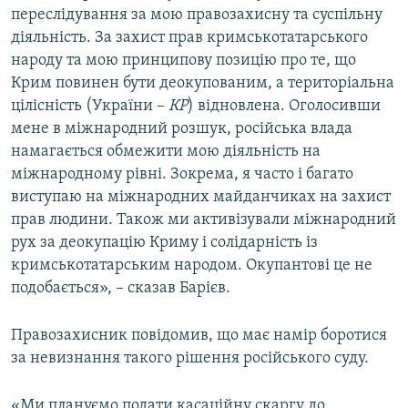
переслідування за мою правозахисну та суспільну
діяльність. За захист прав кримськотатарського
народу та мою принципову позицію про те, що
Крим повинен бути деокупованим, а територіальна
цілісність (України –
КР
) відновлена. Оголосивши
мене в міжнародний розшук, російська влада
намагається обмежити мою діяльність на
міжнародному рівні. Зокрема, я часто і багато
виступаю на міжнародних майданчиках на захист
прав людини. Також ми активізували міжнародний
рух за деокупацію Криму і солідарність із
кримськотатарським народом. Окупантові це не
подобається», – сказав Барієв.
Правозахисник повідомив, що має намір боротися
за невизнання такого рішення російського суду.
«Ми плануємо подати касаційну скаргу до