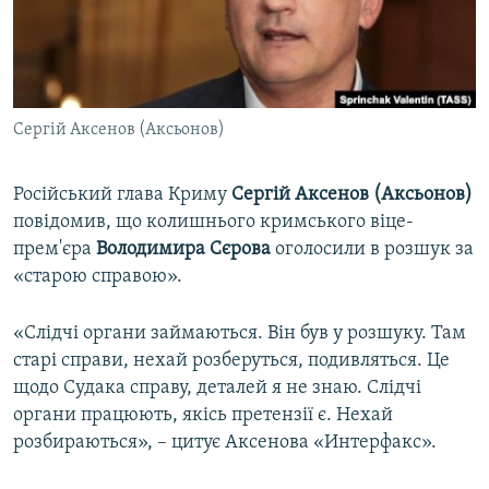
ВІДЕОУРОКИ «ELIFBE»
Русский
СВІДЧЕННЯ ОКУПАЦІЇ
Qırımtatar
УКРАЇНСЬКА ПРОБЛЕМА КРИМУ
Сергій Аксенов (Аксьонов)
ДОЛУЧАЙСЯ!
ІНФОГРАФІКА
Російський глава Криму
Сергій Аксенов (Аксьонов)
повідомив, що колишнього кримського віце-
Усі сайти RFE/RL
прем'єра
Володимира
Сєрова
оголосили в розшук за
«старою справою».
«Слідчі органи займаються. Він був у розшуку. Там
старі справи, нехай розберуться, подивляться. Це
щодо Судака справу, деталей я не знаю. Слідчі
органи працюють, якісь претензії є. Нехай
розбираються», – цитує Аксенова «Интерфакс».