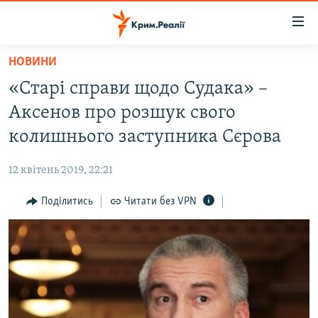
Доступність
посилання
Перейти
НОВИНИ
до
НОВИНИ
«Старі справи щодо Судака» –
основного
ВОДА.КРИМ
матеріалу
Аксенов про розшук свого
ВІДЕО ТА ФОТО
Перейти
колишнього заступника Сєрова
до
ПОЛІТИКА
основної
12 квітень 2019, 22:21
БЛОГИ
навігації
Перейти
Поділитись
Читати без VPN
ПОГЛЯД
до
ІНТЕРВ'Ю
пошуку
ВСЕ ЗА ДЕНЬ
СПЕЦПРОЕКТИ
ЯК ОБІЙТИ БЛОКУВАННЯ
ДЕПОРТАЦІЯ