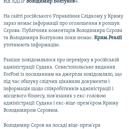
від ЛДПР
Володимир Болтунов
».
На сайті російського Управління Слідкому у Криму
зараз немає інформації про оголошення в розшук
Сєрова. Публічних коментарів Володимира Сєрова
та Володимира Болтунова поки немає.
Крим.Реалії
уточнюють інформацію.
Раніше повідомлялося про перевірку в російській
адміністрації Судака. Севастопольське видання
ForPost із посиланням на джерела повідомляло, що
під час обшуку слідчих цікавили документи і
інформація щодо співробітників адміністрації і
місцевого бізнесу, пов'язаних з екс-головою
адміністрації Судака і екс-віце-прем'єром Криму
Володимиром Сєровим.
Володимир Сєров на посаді віце-прем'єра