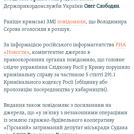
Держприкордонслужби України
Олег
Слободян
.
Раніше кримські ЗМІ
повідомили
, що Володимира
Сєрова оголосили в розшук.
За інформацією російського інформагентства
РИА
«Новости»
, компетентне джерело в
правоохоронних органах повідомило, що головне
слідче управління Слідкому Росії у Криму порушило
кримінальну справу за частиною 5 статті 291.1
Кримінального кодексу Росії (обіцянку або
пропозицію посередництва у хабарництві).
Видання також повідомляє з посиланням на
джерела, що «у зв'язку з незаконними операціями
із землею гаражно-будівельного кооперативу
«Гірський» затриманий депутат міськради Судака