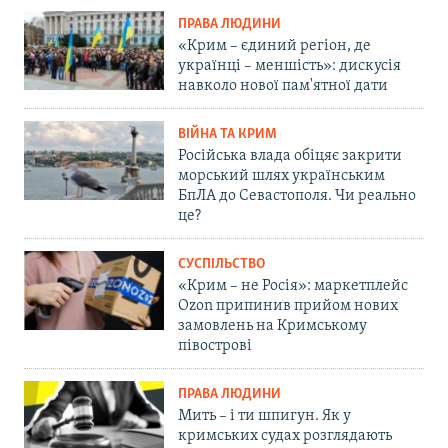
ПРАВА ЛЮДИНИ
«Крим – єдиний регіон, де
українці – меншість»: дискусія
навколо нової пам'ятної дати
ВІЙНА ТА КРИМ
Російська влада обіцяє закрити
морський шлях українським
БпЛА до Севастополя. Чи реально
це?
СУСПІЛЬСТВО
«Крим – не Росія»: маркетплейс
Ozon припинив прийом нових
замовлень на Кримському
півострові
ПРАВА ЛЮДИНИ
Мить – і ти шпигун. Як у
кримських судах розглядають