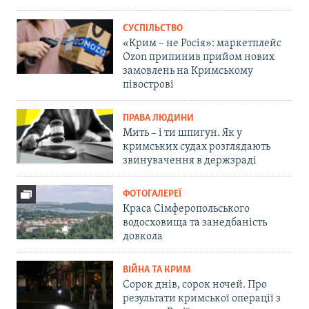
СУСПІЛЬСТВО
«Крим – не Росія»: маркетплейс
Ozon припинив прийом нових
замовлень на Кримському
півострові
ПРАВА ЛЮДИНИ
Мить – і ти шпигун. Як у
кримських судах розглядають
звинувачення в держзраді
ФОТОГАЛЕРЕЇ
Краса Сімферопольського
водосховища та занедбаність
довкола
ВІЙНА ТА КРИМ
Сорок днів, сорок ночей. Про
результати кримської операції з